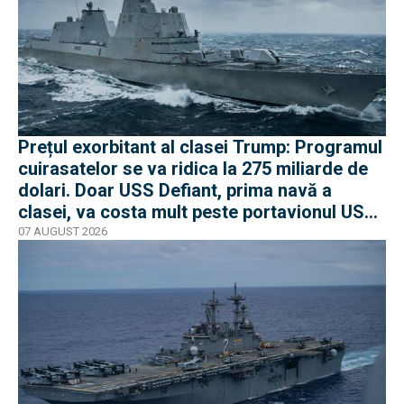
Prețul exorbitant al clasei Trump: Programul
cuirasatelor se va ridica la 275 miliarde de
dolari. Doar USS Defiant, prima navă a
clasei, va costa mult peste portavionul USS
Gerald R. Ford
07 AUGUST 2026