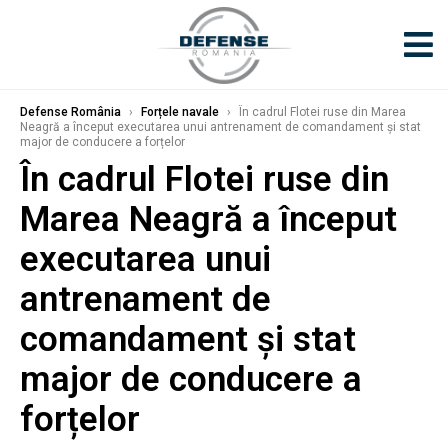
Defense România
›
Forțele navale
›
În cadrul Flotei ruse din Marea
Neagră a început executarea unui antrenament de comandament și stat
major de conducere a forțelor
În cadrul Flotei ruse din
Marea Neagră a început
executarea unui
antrenament de
comandament și stat
major de conducere a
forțelor