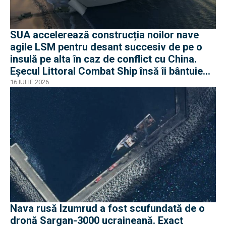
SUA accelerează construcția noilor nave
agile LSM pentru desant succesiv de pe o
insulă pe alta în caz de conflict cu China.
Eșecul Littoral Combat Ship însă îi bântuie
pe americani
16 IULIE 2026
Nava rusă Izumrud a fost scufundată de o
dronă Sargan-3000 ucraineană. Exact