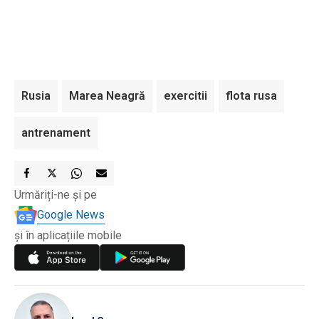
Rusia
Marea Neagră
exercitii
flota rusa
antrenament
Urmăriți-ne și pe
Google News
și în aplicațiile mobile