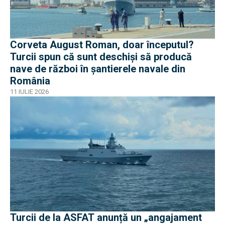
Corveta August Roman, doar începutul?
Turcii spun că sunt deschiși să producă
nave de război în șantierele navale din
România
11 IULIE 2026
Turcii de la ASFAT anunță un „angajament