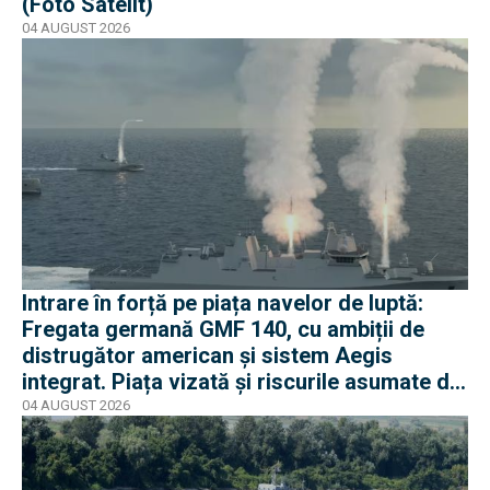
(Foto Satelit)
04 AUGUST 2026
Intrare în forță pe piața navelor de luptă:
Fregata germană GMF 140, cu ambiții de
distrugător american și sistem Aegis
integrat. Piața vizată și riscurile asumate de
Rheinmetall
04 AUGUST 2026