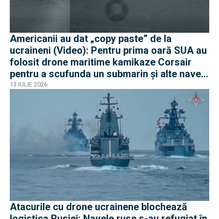
Americanii au dat „copy paste” de la
ucraineni (Video): Pentru prima oară SUA au
folosit drone maritime kamikaze Corsair
pentru a scufunda un submarin și alte nave
iraniene
13 IULIE 2026
Atacurile cu drone ucrainene blochează
logistica Rusiei: Navele ruse s-au refugiat în