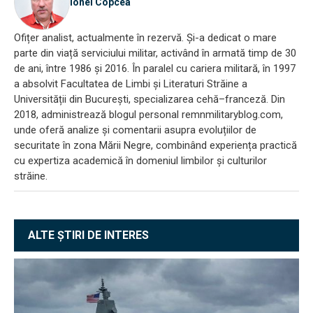
Ionel Copcea
Ofițer analist, actualmente în rezervă. Și-a dedicat o mare
parte din viață serviciului militar, activând în armată timp de 30
de ani, între 1986 și 2016. În paralel cu cariera militară, în 1997
a absolvit Facultatea de Limbi și Literaturi Străine a
Universității din București, specializarea cehă–franceză. Din
2018, administrează blogul personal remnmilitaryblog.com,
unde oferă analize și comentarii asupra evoluțiilor de
securitate în zona Mării Negre, combinând experiența practică
cu expertiza academică în domeniul limbilor și culturilor
străine.
ALTE ȘTIRI DE INTERES