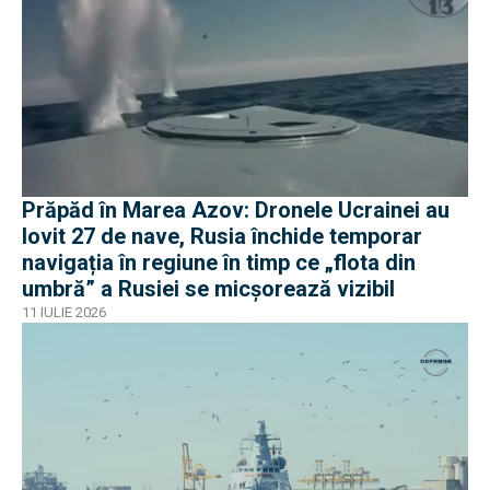
Prăpăd în Marea Azov: Dronele Ucrainei au
lovit 27 de nave, Rusia închide temporar
navigația în regiune în timp ce „flota din
umbră” a Rusiei se micșorează vizibil
11 IULIE 2026