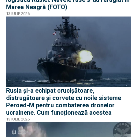
Marea Neagră (FOTO)
13 IULIE 2026
Rusia și-a echipat crucișătoare,
distrugătoare și corvete cu noile sisteme
Peroed-M pentru combaterea dronelor
ucrainene. Cum funcționează acestea
13 IULIE 2026