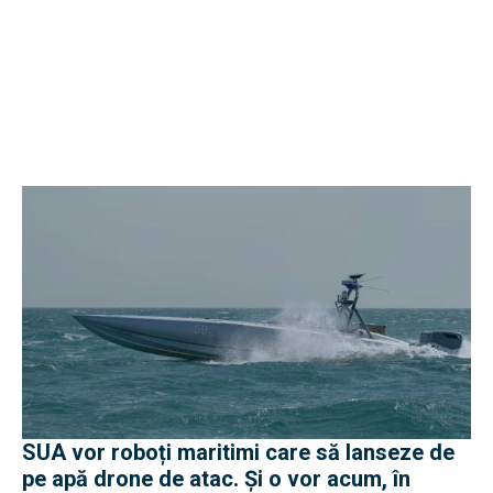
SUA vor roboți maritimi care să lanseze de
pe apă drone de atac. Și o vor acum, în