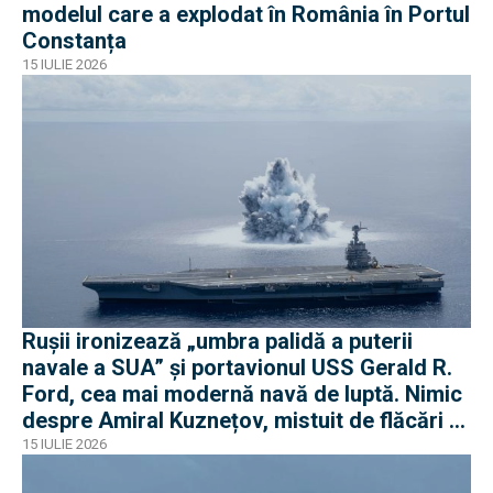
modelul care a explodat în România în Portul
Constanța
15 IULIE 2026
Rușii ironizează „umbra palidă a puterii
navale a SUA” și portavionul USS Gerald R.
Ford, cea mai modernă navă de luptă. Nimic
despre Amiral Kuznețov, mistuit de flăcări și
ruginit la cheu
15 IULIE 2026