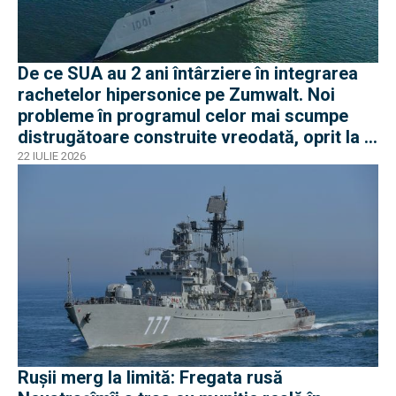
De ce SUA au 2 ani întârziere în integrarea
rachetelor hipersonice pe Zumwalt. Noi
probleme în programul celor mai scumpe
distrugătoare construite vreodată, oprit la 3
nave
22 IULIE 2026
Rușii merg la limită: Fregata rusă