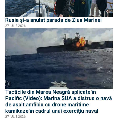
Rusia și-a anulat parada de Ziua Marinei
27 IULIE 2026
Tacticile din Marea Neagră aplicate în
Pacific (Video): Marina SUA a distrus o navă
de asalt amfibiu cu drone maritime
kamikaze în cadrul unui exerciţiu naval
27 IULIE 2026