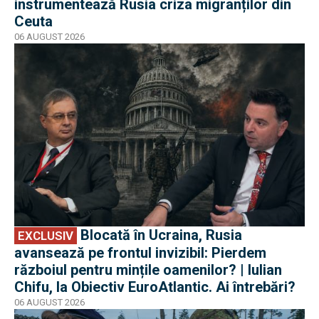
instrumentează Rusia criza migranților din
Ceuta
06 AUGUST 2026
EXCLUSIV
Blocată în Ucraina, Rusia
EXCLUSIV
avansează pe frontul invizibil: Pierdem
războiul pentru mințile oamenilor? | Iulian
Chifu, la Obiectiv EuroAtlantic. Ai întrebări?
06 AUGUST 2026