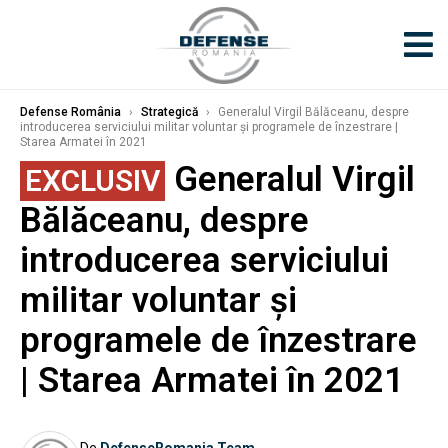
Defense România
›
Strategică
›
Generalul Virgil Bălăceanu, despre
introducerea serviciului militar voluntar și programele de înzestrare |
Starea Armatei în 2021
Generalul Virgil
EXCLUSIV
Bălăceanu, despre
introducerea serviciului
militar voluntar și
programele de înzestrare
| Starea Armatei în 2021
De
DefenseRomania Team