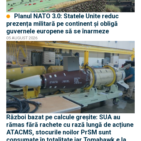
Planul NATO 3.0: Statele Unite reduc
prezența militară pe continent și obligă
guvernele europene să se înarmeze
05 AUGUST 2026
Război bazat pe calcule greșite: SUA au
rămas fără rachete cu rază lungă de acțiune
ATACMS, stocurile noilor PrSM sunt
consumate în totalitate iar Tomahawk e la