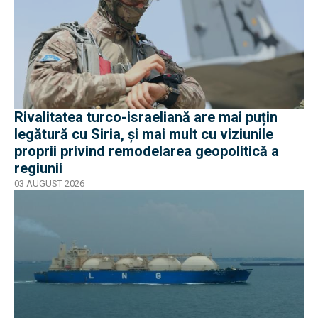
Rivalitatea turco-israeliană are mai puțin
legătură cu Siria, și mai mult cu viziunile
proprii privind remodelarea geopolitică a
regiunii
03 AUGUST 2026