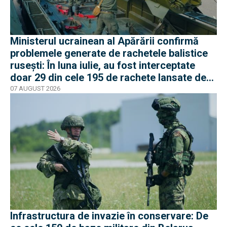
Ministerul ucrainean al Apărării confirmă
problemele generate de rachetele balistice
rusești: În luna iulie, au fost interceptate
doar 29 din cele 195 de rachete lansate de
armata rusă
07 AUGUST 2026
Infrastructura de invazie în conservare: De