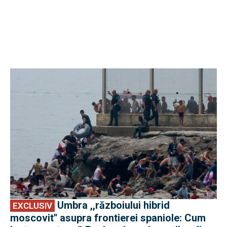
EXCLUSIV
Umbra ,,războiului hibrid
EXCLUSIV
moscovit'' asupra frontierei spaniole: Cum