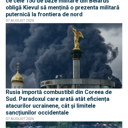
ce cele 150 de baze militare din Belarus
obligă Kievul să mențină o prezenta militară
puternică la frontiera de nord
07 AUGUST 2026
Rusia importă combustibil din Coreea de
Sud. Paradoxul care arată atât eficiența
atacurilor ucrainene, cât și limitele
sancțiunilor occidentale
07 AUGUST 2026