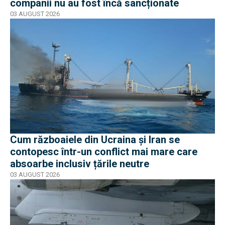
companii nu au fost încă sancționate
03 AUGUST 2026
Cum războaiele din Ucraina și Iran se
contopesc într-un conflict mai mare care
absoarbe inclusiv țările neutre
03 AUGUST 2026
EXCLUSIV