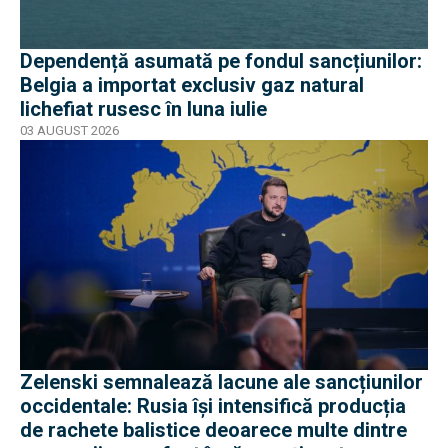
Dependență asumată pe fondul sancțiunilor:
Belgia a importat exclusiv gaz natural
lichefiat rusesc în luna iulie
03 AUGUST 2026
Zelenski semnalează lacune ale sancțiunilor
occidentale: Rusia își intensifică producția
de rachete balistice deoarece multe dintre