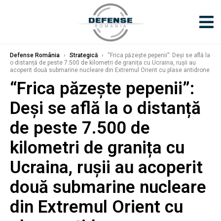
Defense România
›
Strategică
›
“Frica păzește pepenii”: Deși se află la
o distanță de peste 7.500 de kilometri de granița cu Ucraina, rușii au
acoperit două submarine nucleare din Extremul Orient cu plase antidrone
“Frica păzește pepenii”:
Deși se află la o distanță
de peste 7.500 de
kilometri de granița cu
Ucraina, rușii au acoperit
două submarine nucleare
din Extremul Orient cu