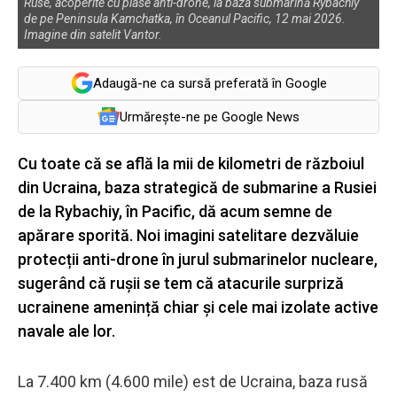
Ruse, acoperite cu plase anti-drone, la baza submarină Rybachiy
de pe Peninsula Kamchatka, în Oceanul Pacific, 12 mai 2026.
Imagine din satelit Vantor.
Adaugă-ne ca sursă preferată în Google
Urmărește-ne pe Google News
Cu toate că se află la mii de kilometri de războiul
din Ucraina, baza strategică de submarine a Rusiei
de la Rybachiy, în Pacific, dă acum semne de
apărare sporită. Noi imagini satelitare dezvăluie
protecții anti-drone în jurul submarinelor nucleare,
sugerând că rușii se tem că atacurile surpriză
ucrainene amenință chiar și cele mai izolate active
navale ale lor.
La 7.400 km (4.600 mile) est de Ucraina, baza rusă