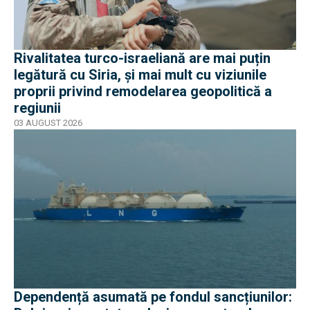
Rivalitatea turco-israeliană are mai puțin
legătură cu Siria, și mai mult cu viziunile
proprii privind remodelarea geopolitică a
regiunii
03 AUGUST 2026
Dependență asumată pe fondul sancțiunilor: