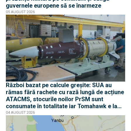
guvernele europene să se înarmeze
05 AUGUST 2026
Război bazat pe calcule greșite: SUA au
rămas fără rachete cu rază lungă de acțiune
ATACMS, stocurile noilor PrSM sunt
consumate în totalitate iar Tomahawk e la
jumătate
04 AUGUST 2026