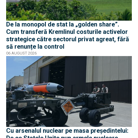
De la monopol de stat la „golden share”.
Cum transferă Kremlinul costurile activelor
strategice către sectorul privat agreat, fără
să renunțe la control
06 AUGUST 2026
Cu arsenalul nuclear pe masa preşedintelui:
De ce Statele Unite pun armele nucleare