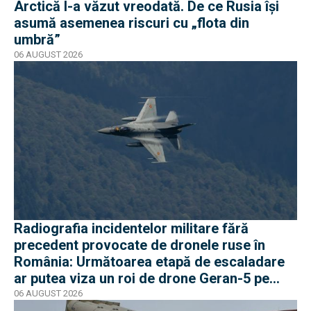
Arctică l-a văzut vreodată. De ce Rusia își
asumă asemenea riscuri cu „flota din
umbră”
06 AUGUST 2026
Radiografia incidentelor militare fără
precedent provocate de dronele ruse în
România: Următoarea etapă de escaladare
ar putea viza un roi de drone Geran-5 pe
direcția Galați-Reni
06 AUGUST 2026