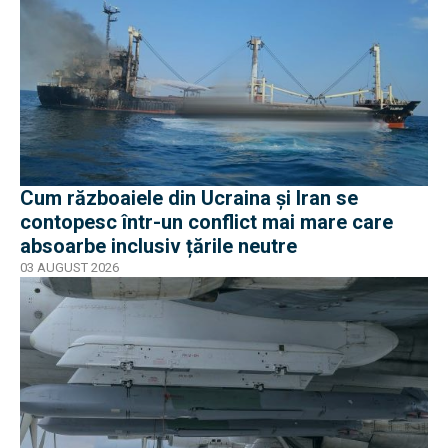
Cum războaiele din Ucraina și Iran se
contopesc într-un conflict mai mare care
absoarbe inclusiv țările neutre
03 AUGUST 2026
EXCLUSIV