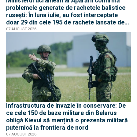
Ministerul ucrainean al Apărării confirmă
problemele generate de rachetele balistice
rusești: În luna iulie, au fost interceptate
doar 29 din cele 195 de rachete lansate de
armata rusă
07 AUGUST 2026
Infrastructura de invazie în conservare: De
ce cele 150 de baze militare din Belarus
obligă Kievul să mențină o prezenta militară
puternică la frontiera de nord
07 AUGUST 2026