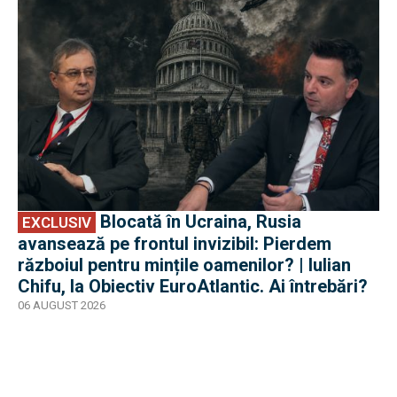
Blocată în Ucraina, Rusia
EXCLUSIV
avansează pe frontul invizibil: Pierdem
războiul pentru mințile oamenilor? | Iulian
Chifu, la Obiectiv EuroAtlantic. Ai întrebări?
06 AUGUST 2026