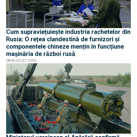
Cum supraviețuiește industria rachetelor din
Rusia: O rețea clandestină de furnizori și
componentele chineze mențin în funcțiune
mașinăria de război rusă
08 AUGUST 2026