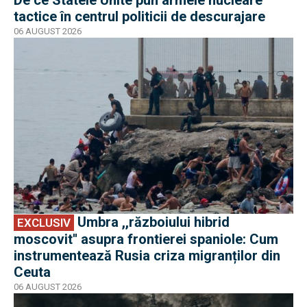
tactice în centrul politicii de descurajare
06 AUGUST 2026
EXCLUSIV
Umbra ,,războiului hibrid
EXCLUSIV
moscovit'' asupra frontierei spaniole: Cum
instrumentează Rusia criza migranților din
Ceuta
06 AUGUST 2026
EXCLUSIV