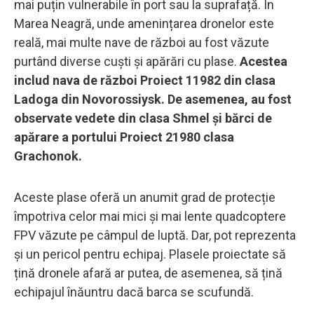
mai puțin vulnerabile în port sau la suprafață. În
Marea Neagră, unde amenințarea dronelor este
reală, mai multe nave de război au fost văzute
purtând diverse cuști și apărări cu plase.
Acestea
includ nava de război Proiect 11982 din clasa
Ladoga din Novorossiysk. De asemenea, au fost
observate vedete din clasa Shmel și bărci de
apărare a portului Proiect 21980 clasa
Grachonok.
Aceste plase oferă un anumit grad de protecție
împotriva celor mai mici și mai lente quadcoptere
FPV văzute pe câmpul de luptă. Dar, pot reprezenta
și un pericol pentru echipaj. Plasele proiectate să
țină dronele afară ar putea, de asemenea, să țină
echipajul înăuntru dacă barca se scufundă.