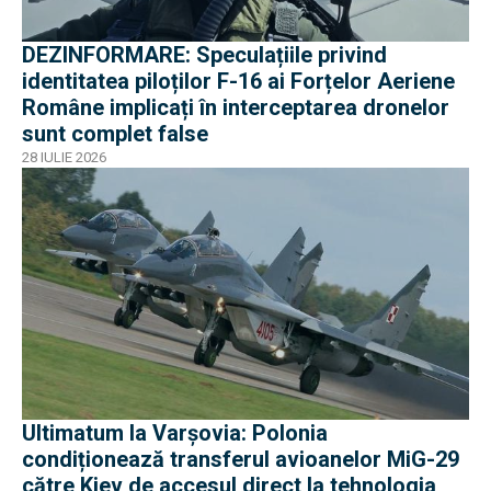
DEZINFORMARE: Speculațiile privind
identitatea piloților F-16 ai Forțelor Aeriene
Române implicați în interceptarea dronelor
sunt complet false
28 IULIE 2026
Ultimatum la Varșovia: Polonia
condiționează transferul avioanelor MiG-29
către Kiev de accesul direct la tehnologia