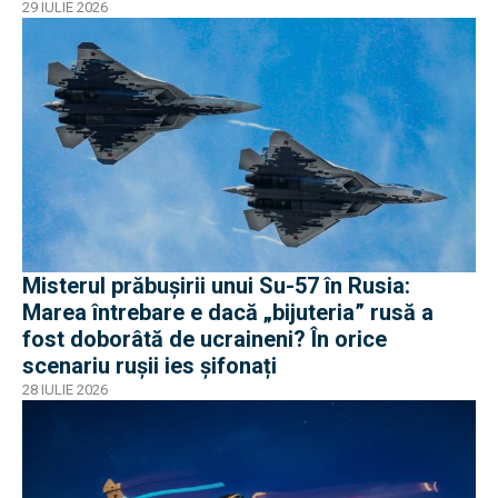
Algeria
29 IULIE 2026
Misterul prăbușirii unui Su-57 în Rusia:
Marea întrebare e dacă „bijuteria” rusă a
fost doborâtă de ucraineni? În orice
scenariu rușii ies șifonați
28 IULIE 2026