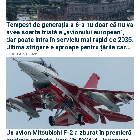
Tempest de generația a 6-a nu doar că nu va
avea soarta tristă a „avionului european”,
dar poate intra în serviciu mai rapid de 2035.
Ultima strigare e aproape pentru țările care
vor în program
02 AUGUST 2026
Un avion Mitsubishi F-2 a zburat în premieră
cu două rachete Type 25 ASM-4. Japonezii