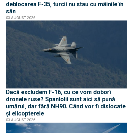
deblocarea F-35, turcii nu stau cu mâinile în
sân
03 AUGUST 2026
Dacă excludem F-16, cu ce vom doborî
dronele ruse? Spaniolii sunt aici să pună
umărul, dar fără NH90. Când vor fi dislocate
și elicopterele
03 AUGUST 2026