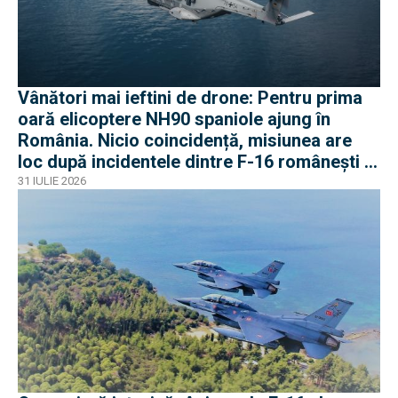
Vânători mai ieftini de drone: Pentru prima
oară elicoptere NH90 spaniole ajung în
România. Nicio coincidență, misiunea are
loc după incidentele dintre F-16 românești și
dronele ruse
31 IULIE 2026