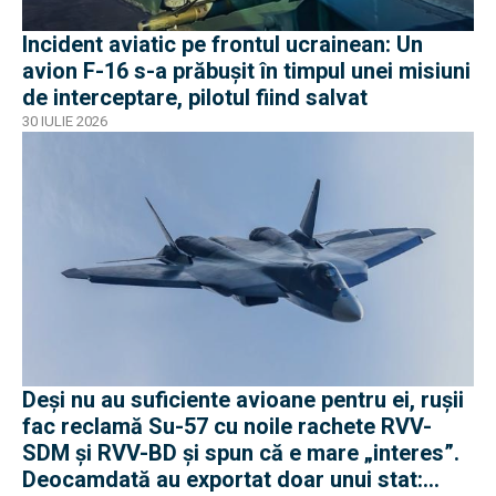
Incident aviatic pe frontul ucrainean: Un
avion F-16 s-a prăbușit în timpul unei misiuni
de interceptare, pilotul fiind salvat
30 IULIE 2026
Deși nu au suficiente avioane pentru ei, rușii
fac reclamă Su-57 cu noile rachete RVV-
SDM și RVV-BD și spun că e mare „interes”.
Deocamdată au exportat doar unui stat: