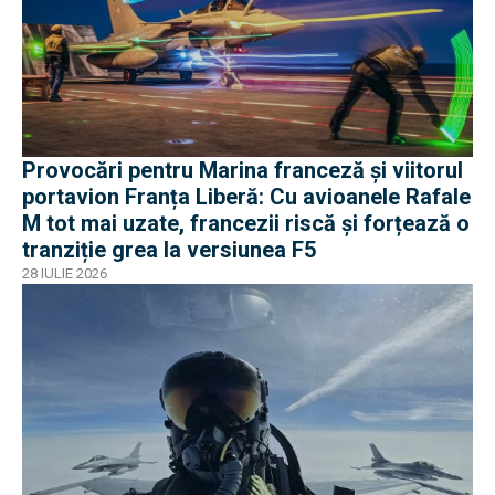
Provocări pentru Marina franceză și viitorul
portavion Franța Liberă: Cu avioanele Rafale
M tot mai uzate, francezii riscă și forțează o
tranziție grea la versiunea F5
28 IULIE 2026