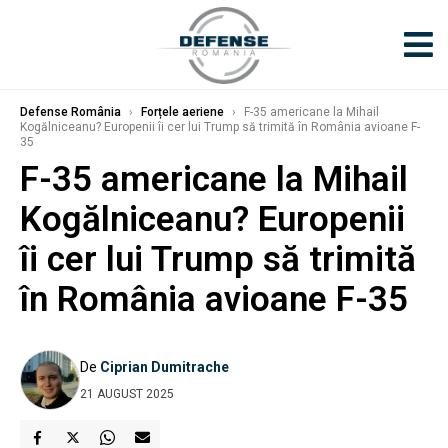
Defense România
›
Forțele aeriene
›
F-35 americane la Mihail
Kogălniceanu? Europenii îi cer lui Trump să trimită în România avioane F-
35
F-35 americane la Mihail
Kogălniceanu? Europenii
îi cer lui Trump să trimită
în România avioane F-35
De
Ciprian Dumitrache
21 AUGUST 2025