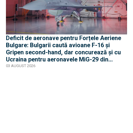
Deficit de aeronave pentru Forțele Aeriene
Bulgare: Bulgarii caută avioane F-16 și
Gripen second-hand, dar concurează și cu
Ucraina pentru aeronavele MiG-29 din
Polonia
03 AUGUST 2026