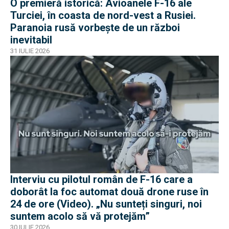
O premieră istorică: Avioanele F-16 ale
Turciei, în coasta de nord-vest a Rusiei.
Paranoia rusă vorbește de un război
inevitabil
31 IULIE 2026
Interviu cu pilotul român de F-16 care a
doborât la foc automat două drone ruse în
24 de ore (Video). „Nu sunteți singuri, noi
suntem acolo să vă protejăm”
30 IULIE 2026