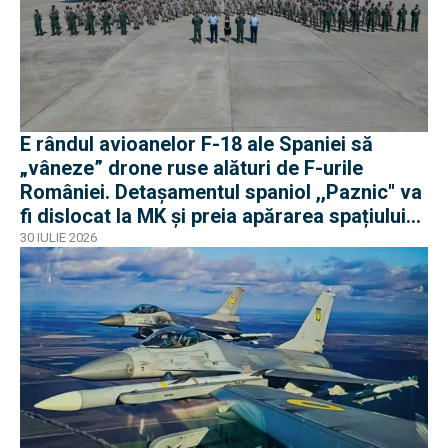
E rândul avioanelor F-18 ale Spaniei să
„vâneze” drone ruse alături de F-urile
României. Detașamentul spaniol ,,Paznic'' va
fi dislocat la MK și preia apărarea spațiului
aerian românesc
30 IULIE 2026