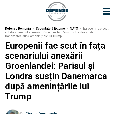
Defense România
›
Securitate & Externe
›
NATO
›
Europenii fac scut
în fața scenariului anexării Groenlandei: Parisul și Londra susțin
Danemarca după amenințările lui Trump
Europenii fac scut în fața
scenariului anexării
Groenlandei: Parisul și
Londra susțin Danemarca
după amenințările lui
Trump
De
Ciprian Dumitrache