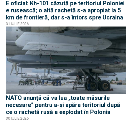
E oficial: Kh-101 căzută pe teritoriul Poloniei
e rusească; o altă rachetă s-a apropiat la 5
km de frontieră, dar s-a întors spre Ucraina
31 IULIE 2026
NATO anunță că va lua „toate măsurile
necesare” pentru a-și apăra teritoriul după
ce o rachetă rusă a explodat în Polonia
30 IULIE 2026