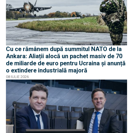
Cu ce rămânem după summitul NATO de la
Ankara: Aliații alocă un pachet masiv de 70
de miliarde de euro pentru Ucraina și anunță
o extindere industrială majoră
08 IULIE 2026