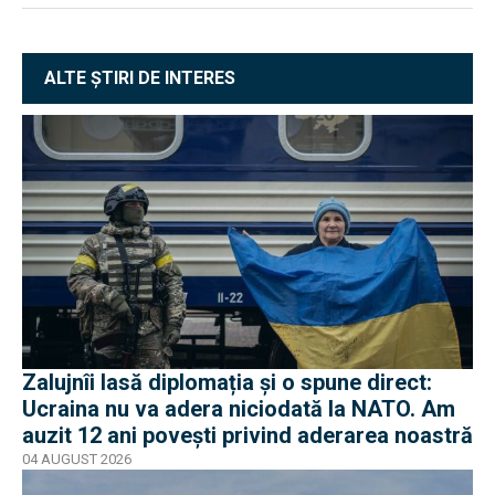
ALTE ȘTIRI DE INTERES
Zalujnîi lasă diplomația și o spune direct:
Ucraina nu va adera niciodată la NATO. Am
auzit 12 ani povești privind aderarea noastră
04 AUGUST 2026