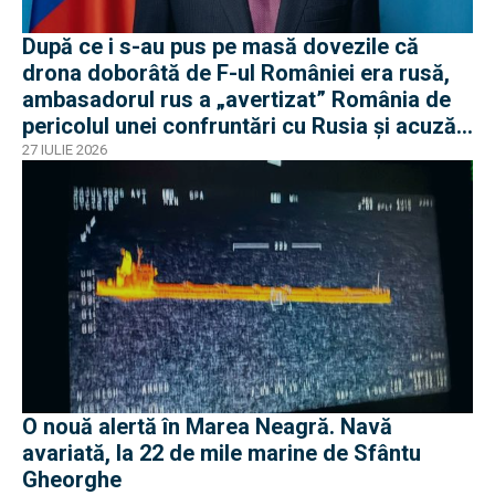
După ce i s-au pus pe masă dovezile că
drona doborâtă de F-ul României era rusă,
ambasadorul rus a „avertizat” România de
pericolul unei confruntări cu Rusia și acuză
o „înscenare propagandistă”
27 IULIE 2026
O nouă alertă în Marea Neagră. Navă
avariată, la 22 de mile marine de Sfântu
Gheorghe