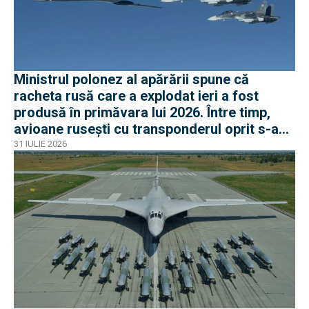
Ministrul polonez al apărării spune că
racheta rusă care a explodat ieri a fost
produsă în primăvara lui 2026. Între timp,
avioane rusești cu transponderul oprit s-au
apropiat de frontiera Poloniei
31 IULIE 2026