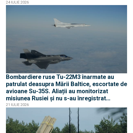
24 IULIE 2026
Bombardiere ruse Tu-22M3 înarmate au
patrulat deasupra Mării Baltice, escortate de
avioane Su-35S. Aliații au monitorizat
misiunea Rusiei și nu s-au înregistrat
incidente
21 IULIE 2026