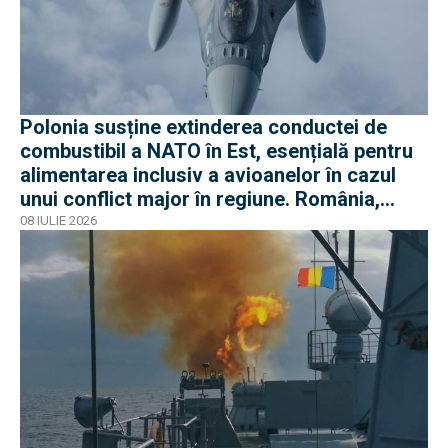
Polonia susține extinderea conductei de
combustibil a NATO în Est, esențială pentru
alimentarea inclusiv a avioanelor în cazul
unui conflict major în regiune. România,
parte a proiectului
08 IULIE 2026