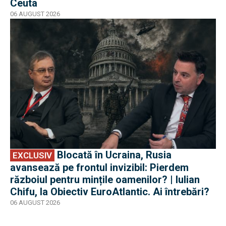
Ceuta
06 AUGUST 2026
EXCLUSIV
Blocată în Ucraina, Rusia
EXCLUSIV
avansează pe frontul invizibil: Pierdem
războiul pentru mințile oamenilor? | Iulian
Chifu, la Obiectiv EuroAtlantic. Ai întrebări?
06 AUGUST 2026