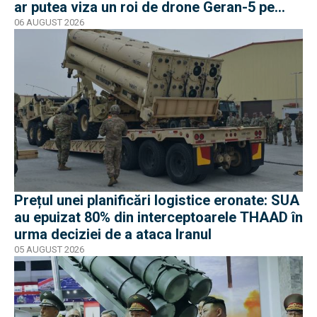
ar putea viza un roi de drone Geran-5 pe
direcția Galați-Reni
06 AUGUST 2026
Prețul unei planificări logistice eronate: SUA
au epuizat 80% din interceptoarele THAAD în
urma deciziei de a ataca Iranul
05 AUGUST 2026