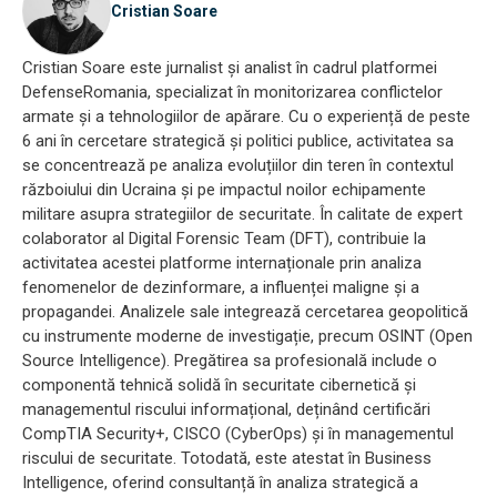
Cristian Soare
Cristian Soare este jurnalist și analist în cadrul platformei
DefenseRomania, specializat în monitorizarea conflictelor
armate și a tehnologiilor de apărare. Cu o experiență de peste
6 ani în cercetare strategică și politici publice, activitatea sa
se concentrează pe analiza evoluțiilor din teren în contextul
războiului din Ucraina și pe impactul noilor echipamente
militare asupra strategiilor de securitate. În calitate de expert
colaborator al Digital Forensic Team (DFT), contribuie la
activitatea acestei platforme internaționale prin analiza
fenomenelor de dezinformare, a influenței maligne și a
propagandei. Analizele sale integrează cercetarea geopolitică
cu instrumente moderne de investigație, precum OSINT (Open
Source Intelligence). Pregătirea sa profesională include o
componentă tehnică solidă în securitate cibernetică și
managementul riscului informațional, deținând certificări
CompTIA Security+, CISCO (CyberOps) și în managementul
riscului de securitate. Totodată, este atestat în Business
Intelligence, oferind consultanță în analiza strategică a