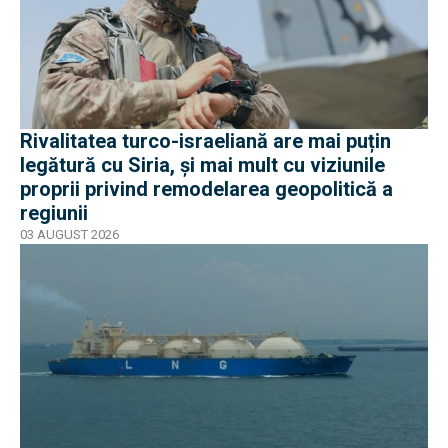
Rivalitatea turco-israeliană are mai puțin
legătură cu Siria, și mai mult cu viziunile
proprii privind remodelarea geopolitică a
regiunii
03 AUGUST 2026