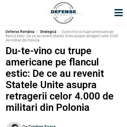
Defense România
›
Strategică
›
Du-te-vino cu trupe americane pe
flancul estic: De ce au revenit Statele Unite asupra retragerii celor 4.000
de militari din Polonia
Du-te-vino cu trupe
americane pe flancul
estic: De ce au revenit
Statele Unite asupra
retragerii celor 4.000 de
militari din Polonia
De
Cristian Soare