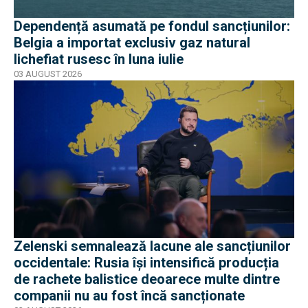
Dependență asumată pe fondul sancțiunilor:
Belgia a importat exclusiv gaz natural
lichefiat rusesc în luna iulie
03 AUGUST 2026
Zelenski semnalează lacune ale sancțiunilor
occidentale: Rusia își intensifică producția
de rachete balistice deoarece multe dintre
companii nu au fost încă sancționate