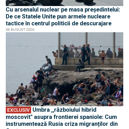
Cu arsenalul nuclear pe masa preşedintelui:
De ce Statele Unite pun armele nucleare
tactice în centrul politicii de descurajare
06 AUGUST 2026
EXCLUSIV
Umbra ,,războiului hibrid
EXCLUSIV
moscovit'' asupra frontierei spaniole: Cum
instrumentează Rusia criza migranților din