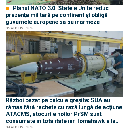
Planul NATO 3.0: Statele Unite reduc
prezența militară pe continent și obligă
guvernele europene să se înarmeze
05 AUGUST 2026
Război bazat pe calcule greșite: SUA au
rămas fără rachete cu rază lungă de acțiune
ATACMS, stocurile noilor PrSM sunt
consumate în totalitate iar Tomahawk e la
jumătate
04 AUGUST 2026