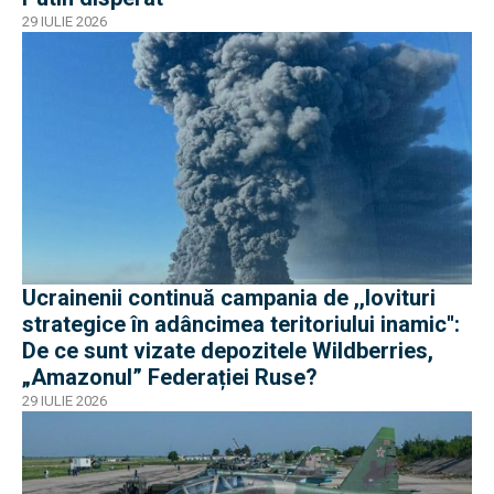
29 IULIE 2026
Ucrainenii continuă campania de ,,lovituri
strategice în adâncimea teritoriului inamic'':
De ce sunt vizate depozitele Wildberries,
„Amazonul” Federației Ruse?
29 IULIE 2026