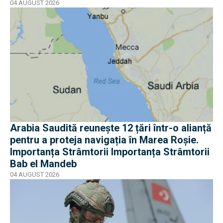
jumătate
04 AUGUST 2026
Arabia Saudită reunește 12 țări într-o alianță
pentru a proteja navigația în Marea Roșie.
Importanța Strâmtorii Importanța Strâmtorii
Bab el Mandeb
04 AUGUST 2026