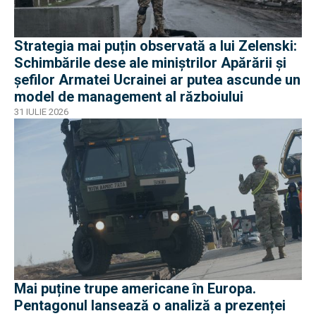
Strategia mai puțin observată a lui Zelenski:
Schimbările dese ale miniștrilor Apărării și
șefilor Armatei Ucrainei ar putea ascunde un
model de management al războiului
31 IULIE 2026
Mai puține trupe americane în Europa.
Pentagonul lansează o analiză a prezenței