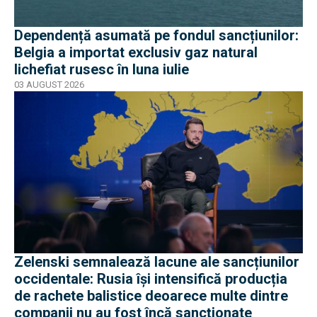
Dependență asumată pe fondul sancțiunilor:
Belgia a importat exclusiv gaz natural
lichefiat rusesc în luna iulie
03 AUGUST 2026
Zelenski semnalează lacune ale sancțiunilor
occidentale: Rusia își intensifică producția
de rachete balistice deoarece multe dintre
companii nu au fost încă sancționate