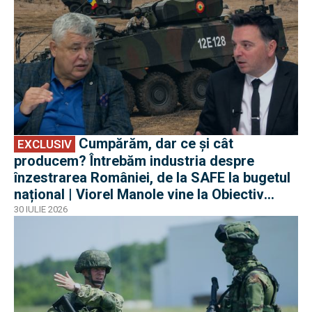
Cumpărăm, dar ce și cât
EXCLUSIV
producem? Întrebăm industria despre
înzestrarea României, de la SAFE la bugetul
național | Viorel Manole vine la Obiectiv
EuroAtlantic la DefenseRomania
30 IULIE 2026
EXCLUSIV