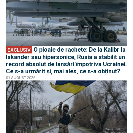
O ploaie de rachete: De la Kalibr la
EXCLUSIV
Iskander sau hipersonice, Rusia a stabilit un
record absolut de lansări împotriva Ucrainei.
Ce s-a urmărit și, mai ales, ce s-a obținut?
01 AUGUST 2026