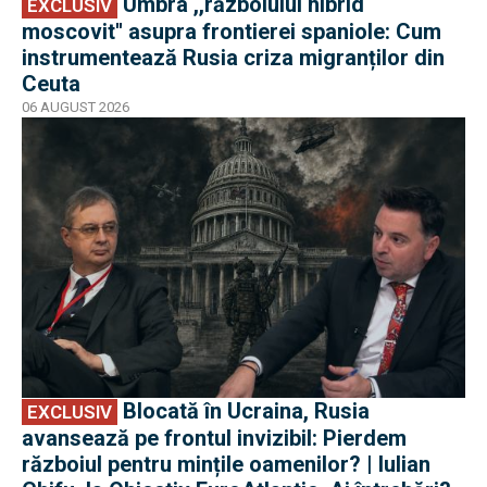
Umbra ,,războiului hibrid
EXCLUSIV
moscovit'' asupra frontierei spaniole: Cum
instrumentează Rusia criza migranților din
Ceuta
06 AUGUST 2026
EXCLUSIV
Blocată în Ucraina, Rusia
EXCLUSIV
avansează pe frontul invizibil: Pierdem
războiul pentru mințile oamenilor? | Iulian