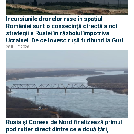
Incursiunile dronelor ruse în spațiul
României sunt o consecință directă a noii
strategii a Rusiei în războiul împotriva
Ucrainei. De ce lovesc rușii furibund la Gurile
Dunării
28 IULIE 2026
Rusia și Coreea de Nord finalizează primul
pod rutier direct dintre cele două țări,