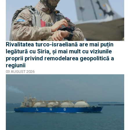
Rivalitatea turco-israeliană are mai puțin
legătură cu Siria, și mai mult cu viziunile
proprii privind remodelarea geopolitică a
regiunii
03 AUGUST 2026