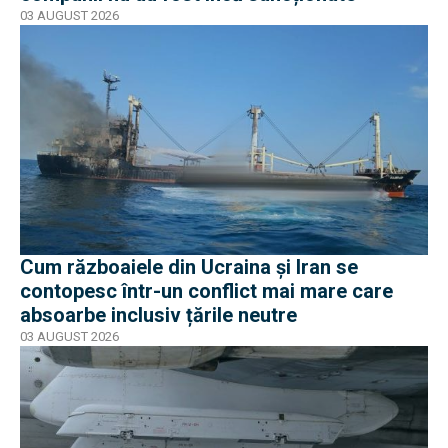
03 AUGUST 2026
Cum războaiele din Ucraina și Iran se
contopesc într-un conflict mai mare care
absoarbe inclusiv țările neutre
03 AUGUST 2026
EXCLUSIV