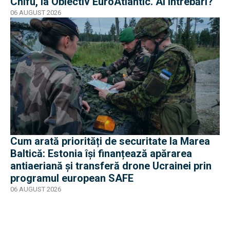
Chifu, la Obiectiv EuroAtlantic. Ai întrebări?
06 AUGUST 2026
Cum arată priorități de securitate la Marea
Baltică: Estonia își finanțează apărarea
antiaeriană și transferă drone Ucrainei prin
programul european SAFE
06 AUGUST 2026