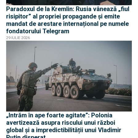
Paradoxul de la Kremlin: Rusia vânează „fiul
risipitor” al propriei propagande și emite
mandat de arestare internațional pe numele
fondatorului Telegram
29 IULIE 2026
„Intrăm în ape foarte agitate”: Polonia
avertizează asupra riscului unui război
global și a impredictibilității unui Vladimir
Putin disperat