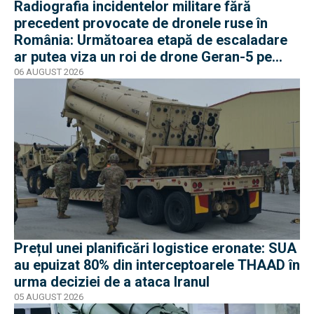
Radiografia incidentelor militare fără
precedent provocate de dronele ruse în
România: Următoarea etapă de escaladare
ar putea viza un roi de drone Geran-5 pe
direcția Galați-Reni
06 AUGUST 2026
Prețul unei planificări logistice eronate: SUA
au epuizat 80% din interceptoarele THAAD în
urma deciziei de a ataca Iranul
05 AUGUST 2026