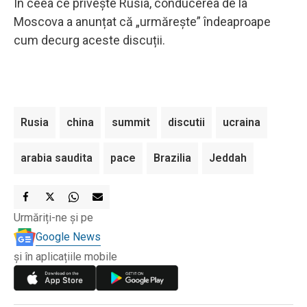
În ceea ce privește Rusia, conducerea de la
Moscova a anunțat că „urmărește” îndeaproape
cum decurg aceste discuții.
Rusia
china
summit
discutii
ucraina
arabia saudita
pace
Brazilia
Jeddah
Urmăriți-ne și pe
Google News
și în aplicațiile mobile