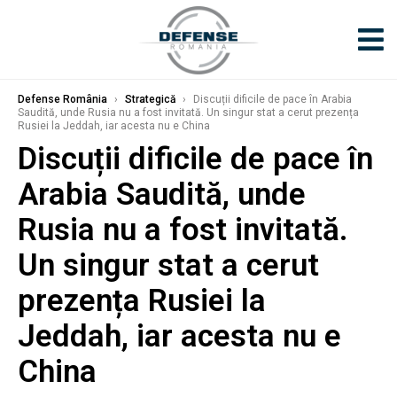
Defense România
›
Strategică
›
Discuții dificile de pace în Arabia
Saudită, unde Rusia nu a fost invitată. Un singur stat a cerut prezența
Rusiei la Jeddah, iar acesta nu e China
Discuții dificile de pace în
Arabia Saudită, unde
Rusia nu a fost invitată.
Un singur stat a cerut
prezența Rusiei la
Jeddah, iar acesta nu e
China