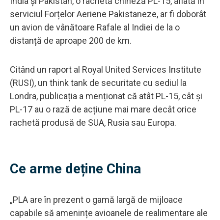
India și Pakistan, o rachetă chineză PL-15, aflată în
serviciul Forțelor Aeriene Pakistaneze, ar fi doborât
un avion de vânătoare Rafale al Indiei de la o
distanță de aproape 200 de km.
Citând un raport al Royal United Services Institute
(RUSI), un think tank de securitate cu sediul la
Londra, publicația a menționat că atât PL-15, cât și
PL-17 au o rază de acțiune mai mare decât orice
rachetă produsă de SUA, Rusia sau Europa.
Ce arme deține China
„PLA are în prezent o gamă largă de mijloace
capabile să amenințe avioanele de realimentare ale