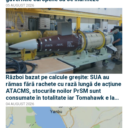
05 AUGUST 2026
Război bazat pe calcule greșite: SUA au
rămas fără rachete cu rază lungă de acțiune
ATACMS, stocurile noilor PrSM sunt
consumate în totalitate iar Tomahawk e la
jumătate
04 AUGUST 2026