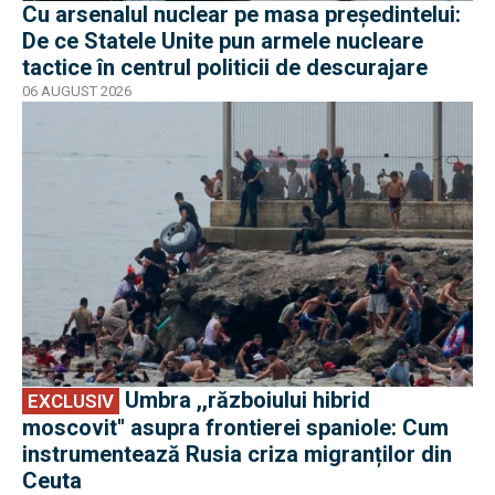
Cu arsenalul nuclear pe masa preşedintelui:
De ce Statele Unite pun armele nucleare
tactice în centrul politicii de descurajare
06 AUGUST 2026
EXCLUSIV
Umbra ,,războiului hibrid
EXCLUSIV
moscovit'' asupra frontierei spaniole: Cum
instrumentează Rusia criza migranților din
Ceuta