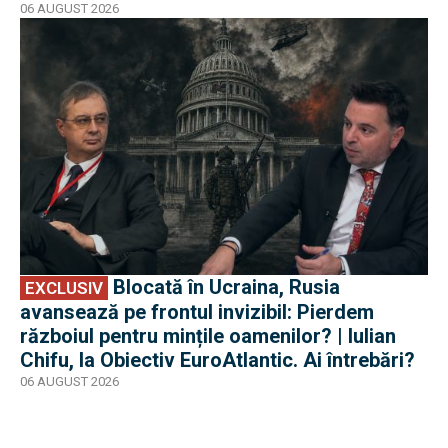
06 AUGUST 2026
EXCLUSIV
Blocată în Ucraina, Rusia
EXCLUSIV
avansează pe frontul invizibil: Pierdem
războiul pentru mințile oamenilor? | Iulian
Chifu, la Obiectiv EuroAtlantic. Ai întrebări?
06 AUGUST 2026