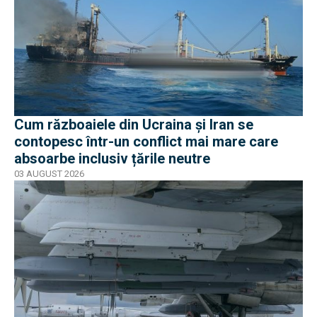
Cum războaiele din Ucraina și Iran se
contopesc într-un conflict mai mare care
absoarbe inclusiv țările neutre
03 AUGUST 2026
EXCLUSIV