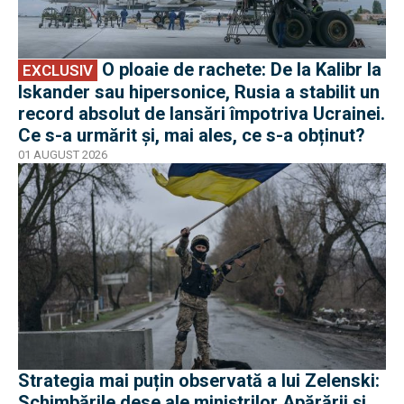
O ploaie de rachete: De la Kalibr la
EXCLUSIV
Iskander sau hipersonice, Rusia a stabilit un
record absolut de lansări împotriva Ucrainei.
Ce s-a urmărit și, mai ales, ce s-a obținut?
01 AUGUST 2026
Strategia mai puțin observată a lui Zelenski:
Schimbările dese ale miniștrilor Apărării și