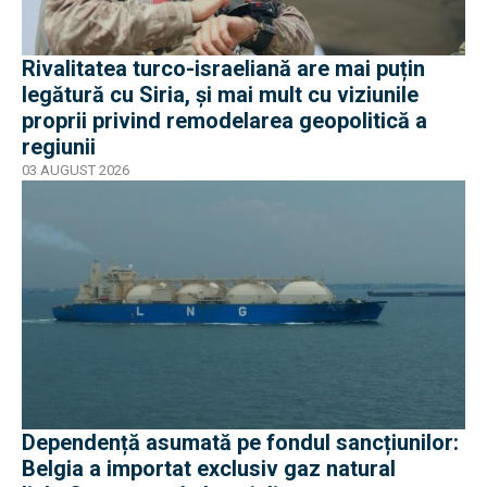
Rivalitatea turco-israeliană are mai puțin
legătură cu Siria, și mai mult cu viziunile
proprii privind remodelarea geopolitică a
regiunii
03 AUGUST 2026
Dependență asumată pe fondul sancțiunilor:
Belgia a importat exclusiv gaz natural