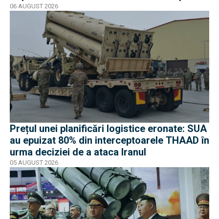
direcția Galați-Reni
06 AUGUST 2026
Prețul unei planificări logistice eronate: SUA
au epuizat 80% din interceptoarele THAAD în
urma deciziei de a ataca Iranul
05 AUGUST 2026