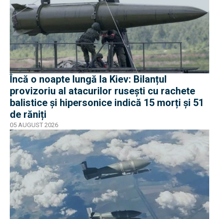
Încă o noapte lungă la Kiev: Bilanțul
provizoriu al atacurilor rusești cu rachete
balistice și hipersonice indică 15 morți și 51
de răniți
05 AUGUST 2026