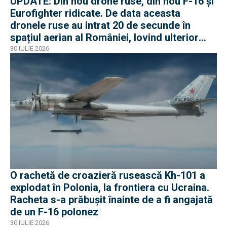
UPDATE: Din nou drone ruse, din nou F-16 și
Eurofighter ridicate. De data aceasta
dronele ruse au intrat 20 de secunde în
spațiul aerian al României, lovind ulterior
Ucraina
30 IULIE 2026
O rachetă de croazieră rusească Kh-101 a
explodat în Polonia, la frontiera cu Ucraina.
Racheta s-a prăbușit înainte de a fi angajată
de un F-16 polonez
30 IULIE 2026