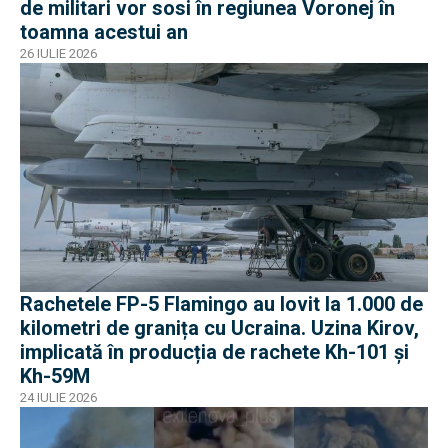
de militari vor sosi în regiunea Voronej în
toamna acestui an
26 IULIE 2026
Rachetele FP-5 Flamingo au lovit la 1.000 de
kilometri de granița cu Ucraina. Uzina Kirov,
implicată în producția de rachete Kh-101 și
Kh-59M
24 IULIE 2026