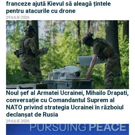
franceze ajută Kievul să aleagă țintele
pentru atacurile cu drone
29 IULIE 2026
Noul șef al Armatei Ucrainei, Mihailo Drapati,
conversație cu Comandantul Suprem al
NATO privind strategia Ucrainei în războiul
declanșat de Rusia
29 IULIE 2026