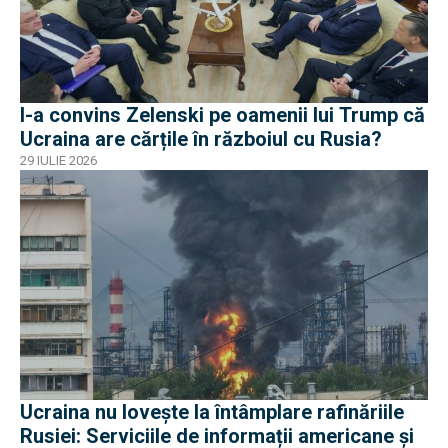
I-a convins Zelenski pe oamenii lui Trump că
Ucraina are cărțile în războiul cu Rusia?
29 IULIE 2026
Ucraina nu lovește la întâmplare rafinăriile
Rusiei: Serviciile de informații americane și