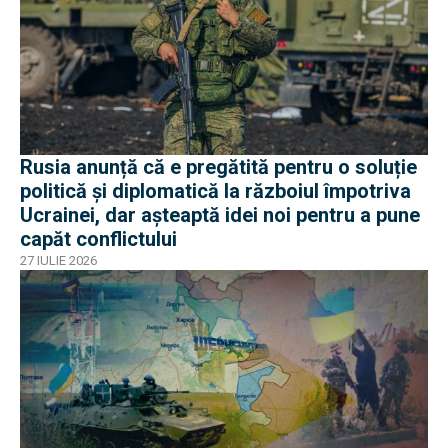
Rusia anunță că e pregătită pentru o soluție
politică și diplomatică la războiul împotriva
Ucrainei, dar așteaptă idei noi pentru a pune
capăt conflictului
27 IULIE 2026