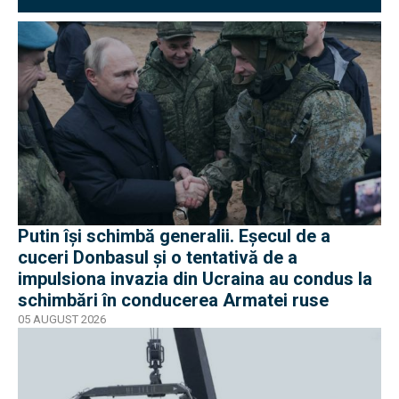
Putin își schimbă generalii. Eșecul de a
cuceri Donbasul și o tentativă de a
impulsiona invazia din Ucraina au condus la
schimbări în conducerea Armatei ruse
05 AUGUST 2026