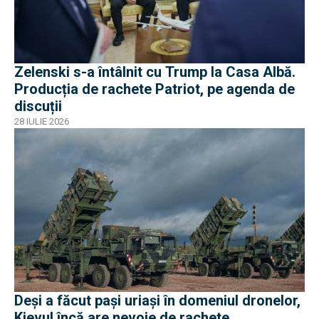
Zelenski s-a întâlnit cu Trump la Casa Albă.
Producția de rachete Patriot, pe agenda de
discuții
28 IULIE 2026
Deși a făcut pași uriași în domeniul dronelor,
Kievul încă are nevoie de rachete