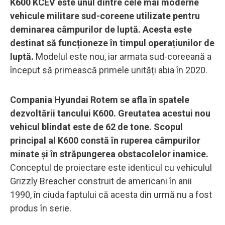
K600 KCEV este unul dintre cele mai moderne
vehicule militare sud-coreene utilizate pentru
deminarea câmpurilor de luptă. Acesta este
destinat să funcționeze în timpul operațiunilor de
luptă.
Modelul este nou, iar armata sud-coreeană a
început să primească primele unități abia în 2020.
Compania Hyundai Rotem se afla în spatele
dezvoltării tancului K600. Greutatea acestui nou
vehicul blindat este de 62 de tone. Scopul
principal al K600 constă în ruperea câmpurilor
minate și în străpungerea obstacolelor inamice.
Conceptul de proiectare este identicul cu vehiculul
Grizzly Breacher construit de americani în anii
1990, în ciuda faptului că acesta din urmă nu a fost
produs în serie.