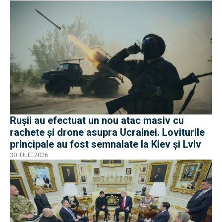
Rușii au efectuat un nou atac masiv cu
rachete și drone asupra Ucrainei. Loviturile
principale au fost semnalate la Kiev și Lviv
30 IULIE 2026