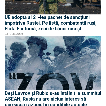
UE adoptă al 21-lea pachet de sancțiuni
împotriva Rusiei. Pe listă, combatanții ruși,
Flota Fantomă, zeci de bănci rusești
23 IULIE 2026
Deși Lavrov și Rubio s-au întâlnit la summitul
ASEAN, Rusia nu are niciun interes să
oprească războiul în condițiile actuale