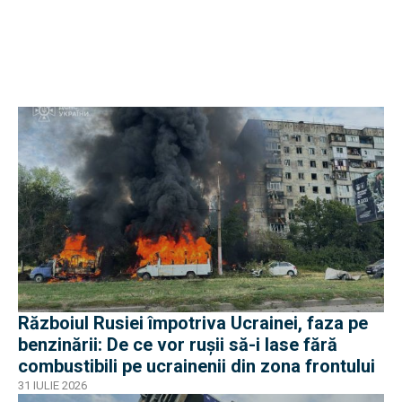
Războiul Rusiei împotriva Ucrainei, faza pe
benzinării: De ce vor rușii să-i lase fără
combustibili pe ucrainenii din zona frontului
31 IULIE 2026