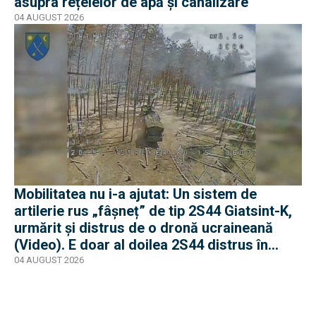
asupra rețelelor de apă și canalizare
04 AUGUST 2026
Mobilitatea nu i-a ajutat: Un sistem de
artilerie rus „fâșneț” de tip 2S44 Giatsint-K,
urmărit și distrus de o dronă ucraineană
(Video). E doar al doilea 2S44 distrus în
război
04 AUGUST 2026