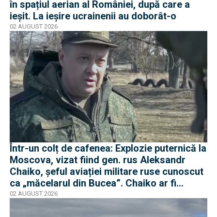
în spațiul aerian al României, după care a
ieșit. La ieșire ucrainenii au doborât-o
02 AUGUST 2026
Într-un colț de cafenea: Explozie puternică la
Moscova, vizat fiind gen. rus Aleksandr
Chaiko, șeful aviației militare ruse cunoscut
ca „măcelarul din Bucea”. Chaiko ar fi
supraviețuit
02 AUGUST 2026