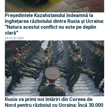
Președintele Kazahstanului îndeamnă la
înghețarea războiului dintre Rusia și Ucraina:
“Natura acestui conflict nu este pe deplin
clară”
26 IULIE 2026
Rusia va primi noi întăriri din Coreea de
Nord pentru războiul cu Ucraina: Încă 30.000