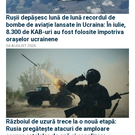
Rușii depășesc lună de lună recordul de
bombe de aviație lansate în Ucraina: În iulie,
8.300 de KAB-uri au fost folosite împotriva
orașelor ucrainene
04 AUGUST 2026
Războiul de uzură trece la o nouă etapă:
Rusia pregătește atacuri de amploare