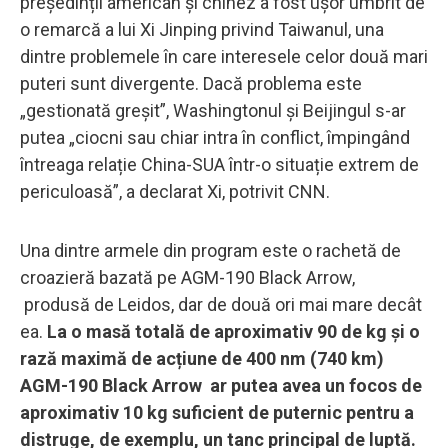
președinții american și chinez a fost ușor umbrit de
o remarcă a lui Xi Jinping privind Taiwanul, una
dintre problemele în care interesele celor două mari
puteri sunt divergente. Dacă problema este
„gestionată greșit”, Washingtonul și Beijingul s-ar
putea „ciocni sau chiar intra în conflict, împingând
întreaga relație China-SUA într-o situație extrem de
periculoasă”, a declarat Xi, potrivit CNN.
Una dintre armele din program este o rachetă de
croazieră bazată pe AGM-190 Black Arrow,
produsă de Leidos, dar de două ori mai mare decât
ea.
La o masă totală de aproximativ 90 de kg și o
rază maximă de acțiune de 400 nm (740 km)
AGM-190 Black Arrow ar putea avea un focos de
aproximativ 10 kg suficient de puternic pentru a
distruge, de exemplu, un tanc principal de luptă.