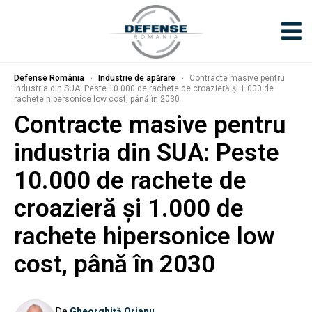
Defense România
›
Industrie de apărare
›
Contracte masive pentru
industria din SUA: Peste 10.000 de rachete de croazieră și 1.000 de
rachete hipersonice low cost, până în 2030
Contracte masive pentru
industria din SUA: Peste
10.000 de rachete de
croazieră și 1.000 de
rachete hipersonice low
cost, până în 2030
De
Gheorghiță Orjanu