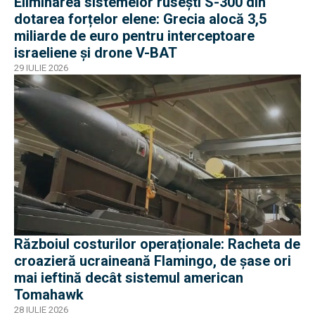
Eliminarea sistemelor rusești S-300 din
dotarea forțelor elene: Grecia alocă 3,5
miliarde de euro pentru interceptoare
israeliene și drone V-BAT
29 IULIE 2026
Războiul costurilor operaționale: Racheta de
croazieră ucraineană Flamingo, de șase ori
mai ieftină decât sistemul american
Tomahawk
28 IULIE 2026