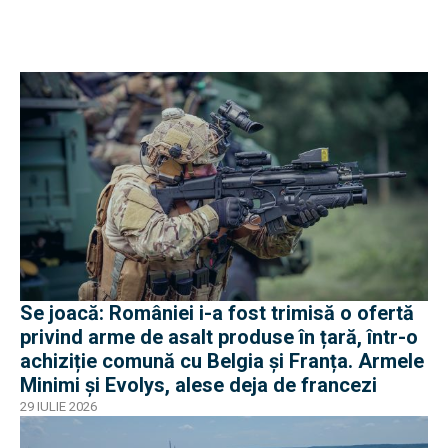
Se joacă: României i-a fost trimisă o ofertă
privind arme de asalt produse în țară, într-o
achiziție comună cu Belgia și Franța. Armele
Minimi și Evolys, alese deja de francezi
29 IULIE 2026