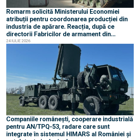
Romarm solicită Ministerului Economiei
atribuții pentru coordonarea producției din
industria de apărare. Reacția, după ce
directorii Fabricilor de armament din
București și Plopeni au fost reținuți de DNA
24 IULIE 2026
Companiile românești, cooperare industrială
pentru AN/TPQ-53, radare care sunt
integrate în sistemul HIMARS al României și