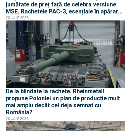
jumătate de preț față de celebra versiune
MSE. Rachetele PAC-3, esențiale în apărarea
antibalistică
20 IULIE 2026
De la blindate la rachete. Rheinmetall
propune Poloniei un plan de producție mult
mai amplu decât cel deja semnat cu
România?
20 IULIE 2026