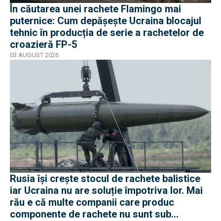
În căutarea unei rachete Flamingo mai
puternice: Cum depășește Ucraina blocajul
tehnic în producția de serie a rachetelor de
croazieră FP-5
03 AUGUST 2026
Rusia își crește stocul de rachete balistice
iar Ucraina nu are soluție împotriva lor. Mai
rău e că multe companii care produc
componente de rachete nu sunt sub