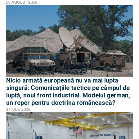
sancțiuni în Occident
03 AUGUST 2026
Nicio armată europeană nu va mai lupta
singură: Comunicațiile tactice pe câmpul de
luptă, noul front industrial. Modelul german,
un reper pentru doctrina românească?
31 IULIE 2026