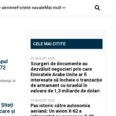
e aeriene
Forțele navale
Mai mult
CELE MAI CITITE
05 AUGUST 2026
apul
Scurgeri de documente au
-72
dezvăluit negocieri prin care
Emiratele Arabe Unite ar fi
interesate să încheie o tranzacție
toriul, în
de armament cu Israelul în
valoare de 1,3 miliarde de dolari
05 AUGUST 2026
Știați
Pas istoric către autonomia
care și
aeriană: Un avion X-62 a