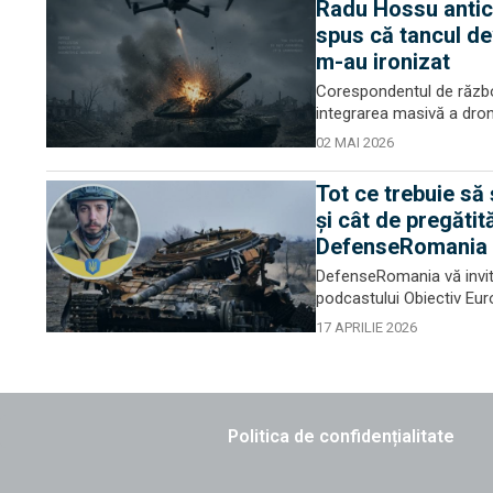
Radu Hossu antici
spus că tancul de
m-au ironizat
Corespondentul de războ
integrarea masivă a drone
02 MAI 2026
Tot ce trebuie să 
și cât de pregăti
DefenseRomania
DefenseRomania vă invită 
podcastului Obiectiv Eur
17 APRILIE 2026
Politica de confidențialitate