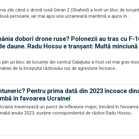
va zile când o dronă rusă Geran 2 (Shahed) a lovit un bloc de locuin
 două persoane, iar mai apoi una ucraineană maritimă a ajuns în...
nia doborî drone ruse? Polonezii au tras cu F-16
 de daune. Radu Hossu e tranșant: Multă minciună 
 plin un bloc de locuințe din centrul Galațiului a fost cel mai grav inc
mâniei de la începutul războiului rus de agresiune încoace....
întuneric? Pentru prima dată din 2023 încoace di
imbă în favoarea Ucrainei
Ucraina traversează un punct de inflexiune major, trecând în favoarea 
finalul anului 2023, susține corespondentul de război Radu Hossu...