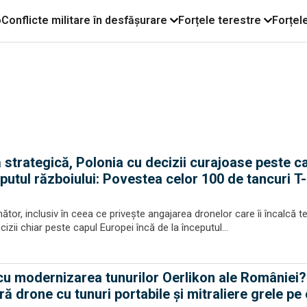
o
Conflicte militare în desfășurare
Forțele terestre
Forțel
strategică, Polonia cu decizii curajoase peste c
eputul războiului: Povestea celor 100 de tancuri T
r, inclusiv în ceea ce privește angajarea dronelor care îi încalcă teri
izii chiar peste capul Europei încă de la începutul...
cu modernizarea tunurilor Oerlikon ale României? 
 drone cu tunuri portabile și mitraliere grele pe 