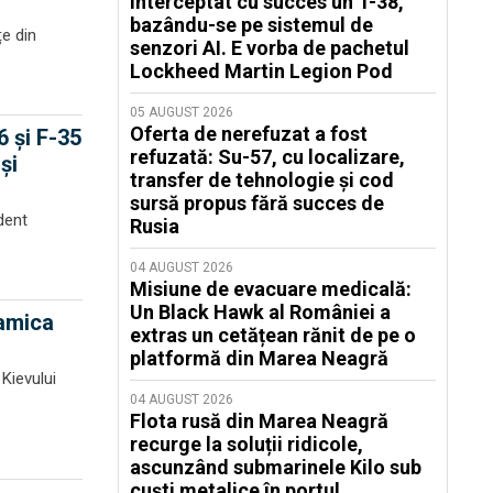
interceptat cu succes un T-38,
bazându-se pe sistemul de
țe din
senzori AI. E vorba de pachetul
Lockheed Martin Legion Pod
05 AUGUST 2026
Oferta de nerefuzat a fost
 și F-35
refuzată: Su-57, cu localizare,
și
transfer de tehnologie și cod
sursă propus fără succes de
ident
Rusia
04 AUGUST 2026
Misiune de evacuare medicală:
Un Black Hawk al României a
namica
extras un cetățean rănit de pe o
platformă din Marea Neagră
Kievului
04 AUGUST 2026
Flota rusă din Marea Neagră
recurge la soluții ridicole,
ascunzând submarinele Kilo sub
cuști metalice în portul