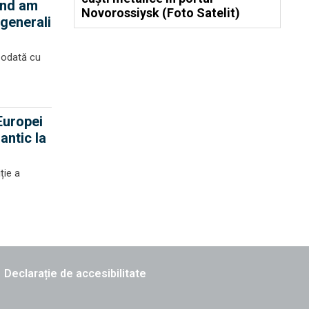
ând am
Novorossiysk (Foto Satelit)
 generali
 odată cu
 Europei
antic la
ție a
Declarație de accesibilitate