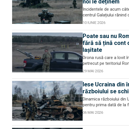
noi le deținem
Incidentele de acum câte
centrul Galațiului rănind
10 IUNIE 2026
Poate sau nu Româ
fără să țină cont
lașitate
Drona rusă care a lovit în
petrecut pe teritoriul Ro
29 MAI 2026
Iese Ucraina din 
războiului se sch
Dinamica războiului din 
pentru prima dată de la 
06 MAI 2026