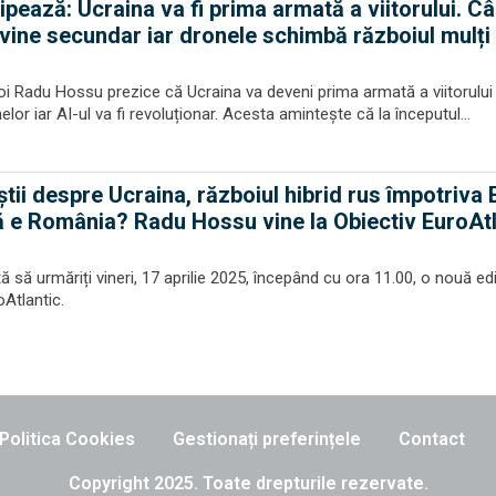
pează: Ucraina va fi prima armată a viitorului. C
vine secundar iar dronele schimbă războiul mulți
i Radu Hossu prezice că Ucraina va deveni prima armată a viitorului
lor iar AI-ul va fi revoluționar. Acesta amintește că la începutul...
știi despre Ucraina, războiul hibrid rus împotriva
tă e România? Radu Hossu vine la Obiectiv EuroAtl
să urmăriți vineri, 17 aprilie 2025, începând cu ora 11.00, o nouă edi
oAtlantic.
Politica Cookies
Gestionați preferințele
Contact
Copyright 2025. Toate drepturile rezervate.