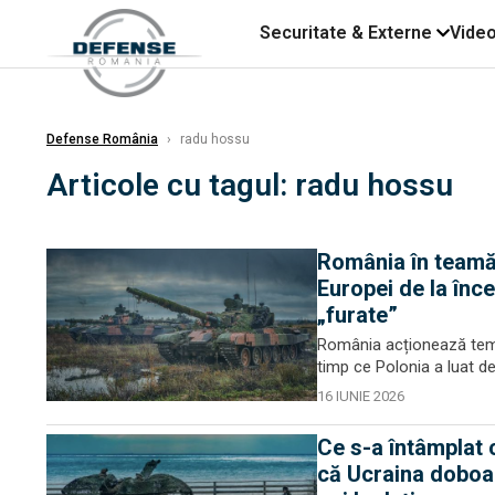
Securitate & Externe
Vide
Defense România
›
radu hossu
Articole cu tagul: radu hossu
România în teamă 
Europei de la înc
„furate”
România acționează temăto
timp ce Polonia a luat dec
16 IUNIE 2026
Ce s-a întâmplat 
că Ucraina doboară