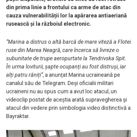
din prima linie a frontului ca arme de atac din
cauza vulnerabilității lor la apărarea antiaeriană
rusească și la războiul electronic.
“Marina a distrus o altă barcă de mare viteză a Flotei
ruse din Marea Neagră, care încerca să livreze o
subunitate de trupe aeropurtate la Tendrivska Spit.
În urma loviturii, șapte ocupanți au fost distruși, iar
alți patru răniți”
, a anunțat Marina ucraineană pe
canalul său de Telegram. Deși oficialii militari
ucraineni nu au spus cum a avut loc atacul, un
videoclip postat de aceștia arată supravegherea și
atacul din vedere prin simbologia video distinctivă a
Bayraktar.