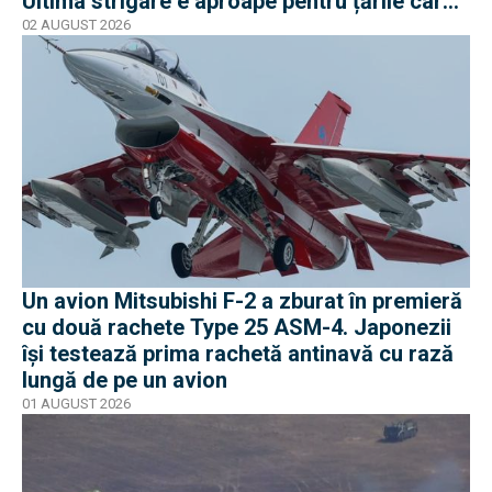
Ultima strigare e aproape pentru țările care
vor în program
02 AUGUST 2026
Un avion Mitsubishi F-2 a zburat în premieră
cu două rachete Type 25 ASM-4. Japonezii
își testează prima rachetă antinavă cu rază
lungă de pe un avion
01 AUGUST 2026