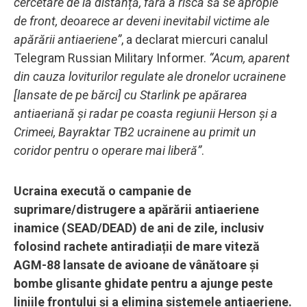
cercetare de la distanță, fără a risca să se apropie
de front, deoarece ar deveni inevitabil victime ale
apărării antiaeriene”
, a declarat miercuri canalul
Telegram Russian Military Informer.
“Acum, aparent
din cauza loviturilor regulate ale dronelor ucrainene
[lansate de pe bărci] cu Starlink pe apărarea
antiaeriană și radar pe coasta regiunii Herson și a
Crimeei, Bayraktar TB2 ucrainene au primit un
coridor pentru o operare mai liberă”
.
Ucraina execută o campanie de
suprimare/distrugere a apărării antiaeriene
inamice (SEAD/DEAD) de ani de zile, inclusiv
folosind rachete antiradiații de mare viteză
AGM-88 lansate de avioane de vânătoare și
bombe glisante ghidate pentru a ajunge peste
liniile frontului și a elimina sistemele antiaeriene.