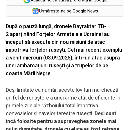
Urmărește-ne pe Google News
După o pauză lungă, dronele Bayraktar TB-
2 aparținând Forțelor Armate ale Ucrainei au
început să execute din nou misiuni de atac
împotriva forțelor rusești. Cel mai recent exemplu
a venit miercuri (03.09.2025), într-un atac asupra
unei ambarcațiuni rusești și a trupelor de pe
coasta Mării Negre.
Deși limitate ca număr, aceste lovituri marchează
un fel de renaștere a unei arme atât de eficiente în
primele zile ale războiului total împotriva
convoaielor și navelor terestre rusești.
Deși sunt
încă folosite pentru a supraveghea zonele mai
puțin disputate, dronele cu elice au fost retrase