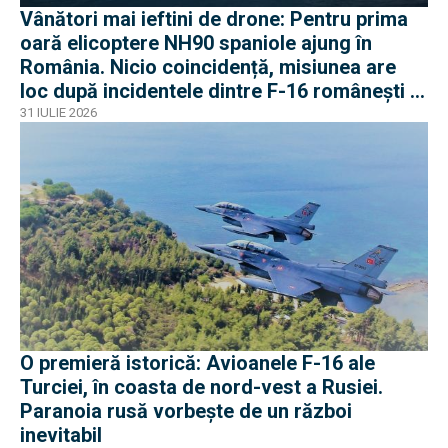
Vânători mai ieftini de drone: Pentru prima
oară elicoptere NH90 spaniole ajung în
România. Nicio coincidență, misiunea are
loc după incidentele dintre F-16 românești și
dronele ruse
31 IULIE 2026
O premieră istorică: Avioanele F-16 ale
Turciei, în coasta de nord-vest a Rusiei.
Paranoia rusă vorbește de un război
inevitabil