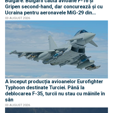
Bulgare: Bulgarii caută avioane F-16 și
Gripen second-hand, dar concurează și cu
Ucraina pentru aeronavele MiG-29 din
Polonia
03 AUGUST 2026
A început producția avioanelor Eurofighter
Typhoon destinate Turciei. Până la
deblocarea F-35, turcii nu stau cu mâinile în
sân
03 AUGUST 2026