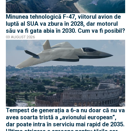
Minunea tehnologică F-47, viitorul avion de
luptă al SUA va zbura în 2028, dar motorul
său va fi gata abia în 2030. Cum va fi posibil?
03 AUGUST 2026
Tempest de generația a 6-a nu doar că nu va
avea soarta tristă a „avionului european”,
dar poate intra în serviciu mai rapid de 2035.