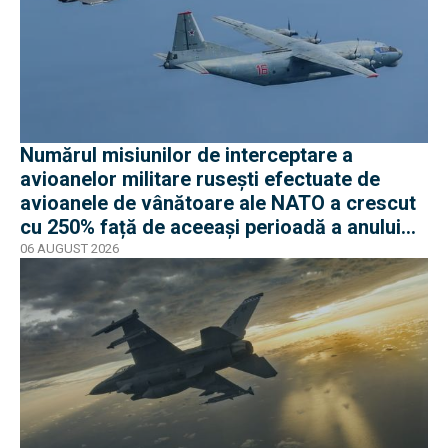
Numărul misiunilor de interceptare a
avioanelor militare rusești efectuate de
avioanele de vânătoare ale NATO a crescut
cu 250% față de aceeași perioadă a anului
trecut
06 AUGUST 2026