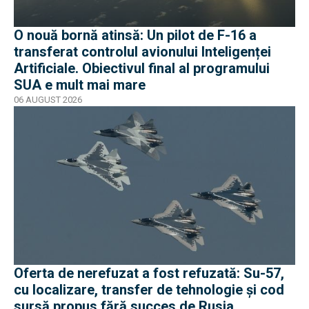
O nouă bornă atinsă: Un pilot de F-16 a
transferat controlul avionului Inteligenței
Artificiale. Obiectivul final al programului
SUA e mult mai mare
06 AUGUST 2026
Oferta de nerefuzat a fost refuzată: Su-57,
cu localizare, transfer de tehnologie și cod
sursă propus fără succes de Rusia