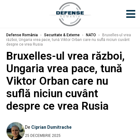
Defense România
›
Securitate & Externe
›
NATO
›
Bruxelles-ul vrea
război, Ungaria vrea pace, tună Viktor Orban care nu suflă niciun cuvânt
despre ce vrea Rusia
Bruxelles-ul vrea război,
Ungaria vrea pace, tună
Viktor Orban care nu
suflă niciun cuvânt
despre ce vrea Rusia
De
Ciprian Dumitrache
25 DECEMBRIE 2025