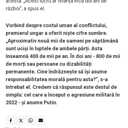
acesta. „Acest lucru ar finanța încă doi ani de
război”, a spus el.
Vorbind despre costul uman al conflictului,
premierul ungar a oferit niște cifre sumbre.
„Aproximativ nouă mii de oameni pe săptămână
sunt uciși în luptele de ambele părți. Asta
înseamnă 400 de mii pe an. În doi ani - 800 de mii
de morți sau persoane cu dizabilități
permanente. Cine îndrăznește să își asume
responsabilitatea morală pentru asta?”, s-a
întrebat el. Credem că răspunsul este destul de
simplu: cel care a început o agresiune militară în
2022 - și anume Putin.