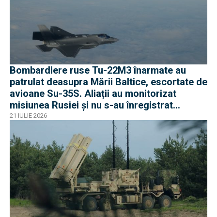
Bombardiere ruse Tu-22M3 înarmate au
patrulat deasupra Mării Baltice, escortate de
avioane Su-35S. Aliații au monitorizat
misiunea Rusiei și nu s-au înregistrat
incidente
21 IULIE 2026