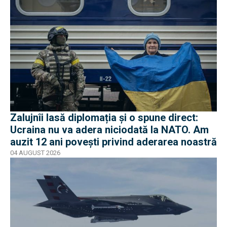
Zalujnîi lasă diplomația și o spune direct:
Ucraina nu va adera niciodată la NATO. Am
auzit 12 ani povești privind aderarea noastră
04 AUGUST 2026