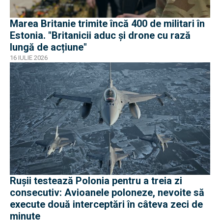
Marea Britanie trimite încă 400 de militari în
Estonia. "Britanicii aduc și drone cu rază
lungă de acțiune"
16 IULIE 2026
Rușii testează Polonia pentru a treia zi
consecutiv: Avioanele poloneze, nevoite să
execute două interceptări în câteva zeci de
minute