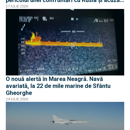
o „înscenare propagandistă”
27 IULIE 2026
O nouă alertă în Marea Neagră. Navă
avariată, la 22 de mile marine de Sfântu
Gheorghe
24 IULIE 2026