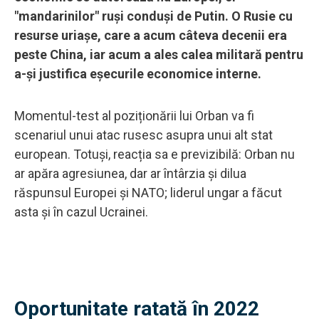
"mandarinilor" ruși conduși de Putin. O Rusie cu
resurse uriașe, care a acum câteva decenii era
peste China, iar acum a ales calea militară pentru
a-și justifica eșecurile economice interne.
Momentul-test al poziționării lui Orban va fi
scenariul unui atac rusesc asupra unui alt stat
european. Totuși, reacția sa e previzibilă: Orban nu
ar apăra agresiunea, dar ar întârzia și dilua
răspunsul Europei și NATO; liderul ungar a făcut
asta și în cazul Ucrainei.
Oportunitate ratată în 2022