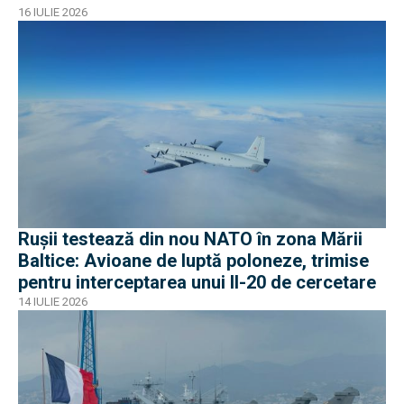
16 IULIE 2026
Rușii testează din nou NATO în zona Mării
Baltice: Avioane de luptă poloneze, trimise
pentru interceptarea unui Il-20 de cercetare
14 IULIE 2026