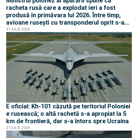
Ministrul polonez al apărării spune că
racheta rusă care a explodat ieri a fost
produsă în primăvara lui 2026. Între timp,
avioane rusești cu transponderul oprit s-au
apropiat de frontiera Poloniei
31 IULIE 2026
E oficial: Kh-101 căzută pe teritoriul Poloniei
e rusească; o altă rachetă s-a apropiat la 5
km de frontieră, dar s-a întors spre Ucraina
31 IULIE 2026