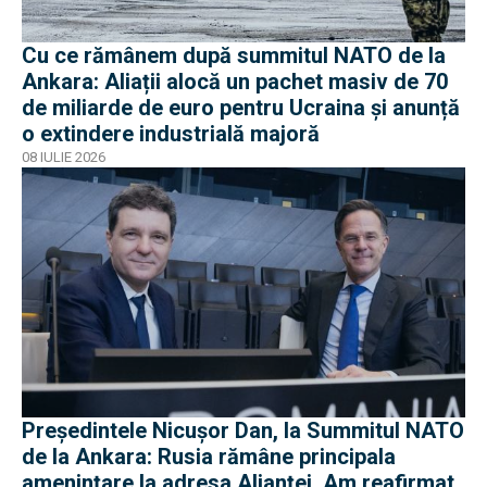
Cu ce rămânem după summitul NATO de la
Ankara: Aliații alocă un pachet masiv de 70
de miliarde de euro pentru Ucraina și anunță
o extindere industrială majoră
08 IULIE 2026
Președintele Nicușor Dan, la Summitul NATO
de la Ankara: Rusia rămâne principala
amenințare la adresa Alianței. Am reafirmat