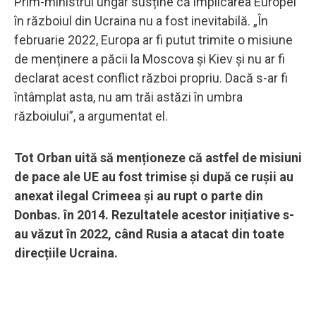
Prim-ministrul ungar susține că implicarea Europei
în războiul din Ucraina nu a fost inevitabilă. „În
februarie 2022, Europa ar fi putut trimite o misiune
de menținere a păcii la Moscova și Kiev și nu ar fi
declarat acest conflict război propriu. Dacă s-ar fi
întâmplat asta, nu am trăi astăzi în umbra
războiului”, a argumentat el.
Tot Orban uită să menționeze că astfel de misiuni
de pace ale UE au fost trimise și după ce rușii au
anexat ilegal Crimeea și au rupt o parte din
Donbas. în 2014. Rezultatele acestor inițiative s-
au văzut în 2022, când Rusia a atacat din toate
direcțiile Ucraina.