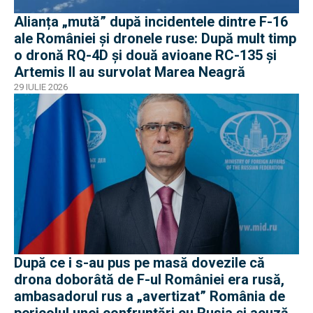
Alianța „mută” după incidentele dintre F-16
ale României și dronele ruse: După mult timp
o dronă RQ-4D și două avioane RC-135 și
Artemis II au survolat Marea Neagră
29 IULIE 2026
După ce i s-au pus pe masă dovezile că
drona doborâtă de F-ul României era rusă,
ambasadorul rus a „avertizat” România de
pericolul unei confruntări cu Rusia și acuză