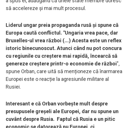
a spus el, adăugând că unele state membre doresc
să accelereze și mai mult procesul.
Liderul ungar preia propaganda rusă și spune că
Europa caută conflictul. "Ungaria vrea pace, dar
Bruxelles-ul vrea război (...) Acesta este un reflex
istoric binecunoscut. Atunci când nu pot concura
cu regiunile cu creștere mai rapidă, încearcă să
genereze creștere printr-o economie de
război
",
spune Orban, care uită să menționeze că înarmarea
Europei este o reacție la agresiunile militare al
Rusiei.
Interesant e că Orban vorbește mult despre
presupusele greșeli ale Europei, dar nu spune un
cuvânt despre Rusia. Faptul că Rusia e un pitic
economic se datorează nu Europei, ci