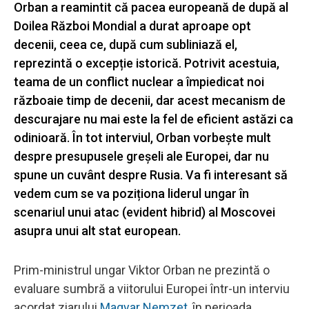
Orban a reamintit că pacea europeană de după al
Doilea Război Mondial a durat aproape opt
decenii, ceea ce, după cum subliniază el,
reprezintă o excepție istorică. Potrivit acestuia,
teama de un conflict nuclear a împiedicat noi
războaie timp de decenii, dar acest mecanism de
descurajare nu mai este la fel de eficient astăzi ca
odinioară. În tot interviul, Orban vorbește mult
despre presupusele greșeli ale Europei, dar nu
spune un cuvânt despre Rusia. Va fi interesant să
vedem cum se va poziționa liderul ungar în
scenariul unui atac (evident hibrid) al Moscovei
asupra unui alt stat european.
Prim-ministrul ungar Viktor Orban ne prezintă o
evaluare sumbră a viitorului Europei într-un interviu
acordat ziarului
Magyar Nemzet
, în perioada