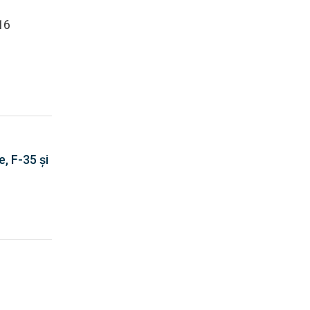
16
, F-35 și