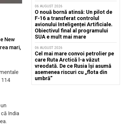
06 AUGUST 2026
O nouă bornă atinsă: Un pilot de
F-16 a transferat controlul
avionului Inteligenței Artificiale.
Obiectivul final al programului
SUA e mult mai mare
 ce New
prea mari,
06 AUGUST 2026
Cel mai mare convoi petrolier pe
care Ruta Arctică l-a văzut
vreodată. De ce Rusia își asumă
amentale
asemenea riscuri cu „flota din
umbră”
e 114
-un
 că India
ea.