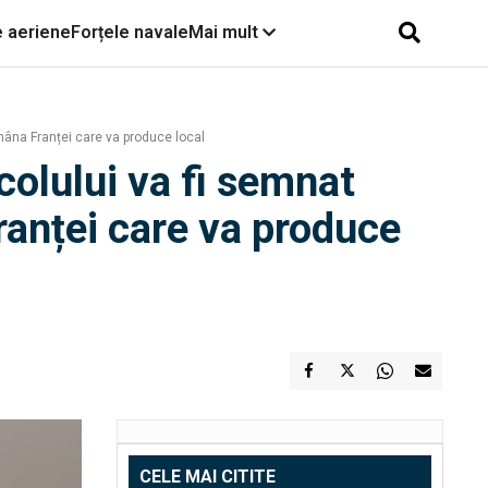
e aeriene
Forțele navale
Mai mult
 mâna Franței care va produce local
colului va fi semnat
ranței care va produce
CELE MAI CITITE