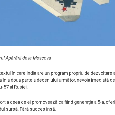
rul Apărării de la Moscova
ntextul în care India are un program propriu de dezvoltare 
ia în a doua parte a deceniului următor, nevoia imediată de
u-57 al Rusiei.
ort a ceea ce ei promovează ca fiind generația a 5-a, ofer
dul sursă. Fără succes însă.