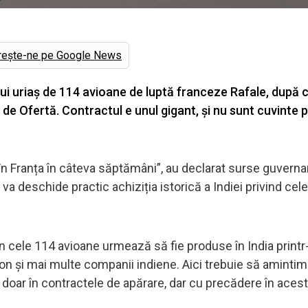
rește-ne pe Google News
lui uriaș de 114 avioane de luptă franceze Rafale, după
a de Ofertă. Contractul e unul gigant, și nu sunt cuvinte 
 în Franța în câteva săptămâni”, au declarat surse guvern
va deschide practic achiziția istorică a Indiei privind cel
n cele 114 avioane urmează să fie produse în India printr
on și mai multe companii indiene. Aici trebuie să amintim
doar în contractele de apărare, dar cu precădere în acest