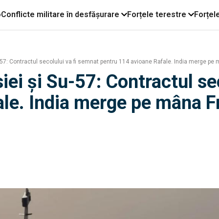
o
Conflicte militare în desfășurare
Forțele terestre
Forțel
u-57: Contractul secolului va fi semnat pentru 114 avioane Rafale. India merge pe
siei și Su-57: Contractul se
le. India merge pe mâna F