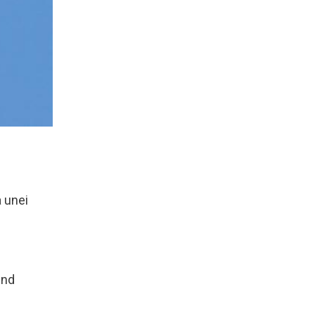
a unei
ind