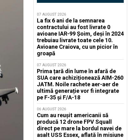
07 AUGUST 2026
La fix 6 ani de la semnarea
contractului au fost livrate 0
avioane IAR-99 Șoim, deși în 2024
trebuiau livrate toate cele 10.
Avioane Craiova, cu un picior în
groapă
07 AUGUST 2026
Prima țară din lume în afară de
SUA care achiziționează AIM-260
JATM. Noile rachete aer-aer de
ultimă generație vor fi integrate
pe F-35 și F/A-18
06 AUGUST 2026
Cum au reușit americanii să
producă 12 drone FPV Squall
direct pe mare la bordul navei de
asalt USS Essex, aflată în misiune