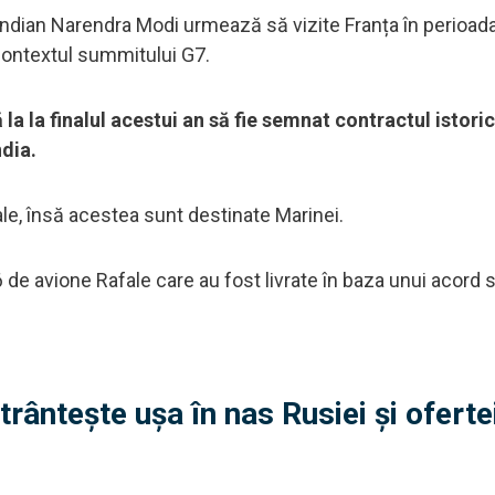
 indian Narendra Modi urmează să vizite Franța în perioad
în contextul summitului G7.
 la la finalul acestui an să fie semnat contractul istoric
ndia.
le, însă acestea sunt destinate Marinei.
 de avione Rafale care au fost livrate în baza unui acord 
trântește ușa în nas Rusiei și oferte