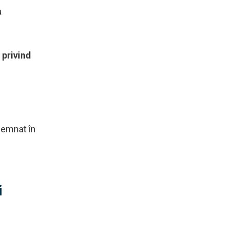
a
 privind
semnat în
i