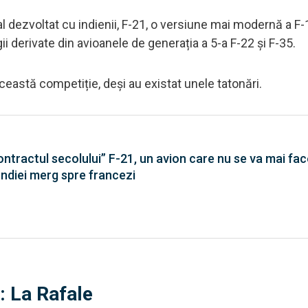
l dezvoltat cu indienii, F-21, o versiune mai modernă a F-
ii derivate din avioanele de generația a 5-a F-22 și F-35.
această competiție, deși au existat unele tatonări.
ontractul secolului” F-21, un avion care nu se va mai face
Indiei merg spre francezi
: La Rafale