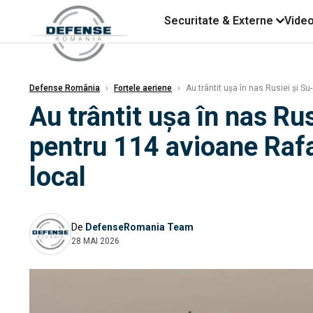
Securitate & Externe
Vide
Defense România
›
Forțele aeriene
›
Au trântit ușa în nas Rusiei și S
Au trântit ușa în nas Ru
pentru 114 avioane Rafa
local
De
DefenseRomania Team
28 MAI 2026