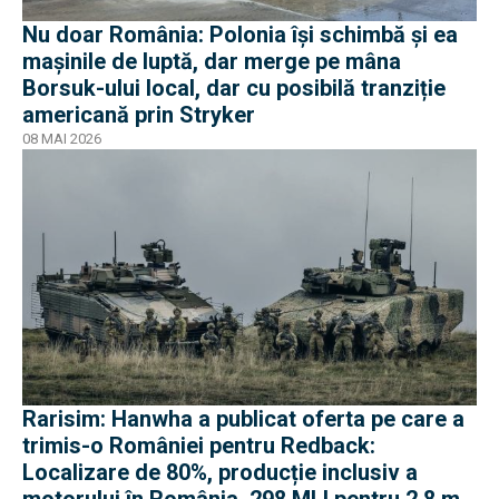
Nu doar România: Polonia își schimbă și ea
mașinile de luptă, dar merge pe mâna
Borsuk-ului local, dar cu posibilă tranziție
americană prin Stryker
08 MAI 2026
Rarisim: Hanwha a publicat oferta pe care a
trimis-o României pentru Redback:
Localizare de 80%, producție inclusiv a
motorului în România, 298 MLI pentru 2,8 mil.