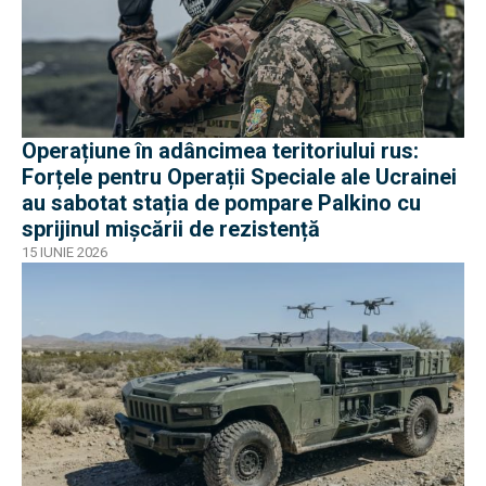
Operațiune în adâncimea teritoriului rus:
Forțele pentru Operații Speciale ale Ucrainei
au sabotat stația de pompare Palkino cu
sprijinul mișcării de rezistență
15 IUNIE 2026