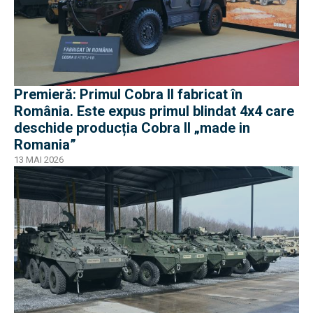
Premieră: Primul Cobra II fabricat în
România. Este expus primul blindat 4x4 care
deschide producția Cobra II „made in
Romania”
13 MAI 2026