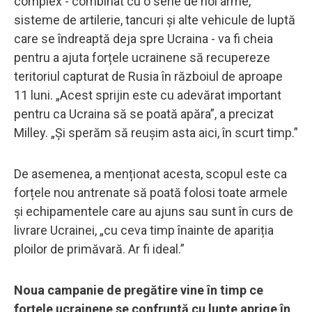
complex - combinat cu o serie de noi arme,
sisteme de artilerie, tancuri și alte vehicule de luptă
care se îndreaptă deja spre Ucraina - va fi cheia
pentru a ajuta forțele ucrainene să recupereze
teritoriul capturat de Rusia în războiul de aproape
11 luni. „Acest sprijin este cu adevărat important
pentru ca Ucraina să se poată apăra”, a precizat
Milley. „Și sperăm să reușim asta aici, în scurt timp.”
De asemenea, a menționat acesta, scopul este ca
forțele nou antrenate să poată folosi toate armele
și echipamentele care au ajuns sau sunt în curs de
livrare Ucrainei, „cu ceva timp înainte de apariția
ploilor de primăvară. Ar fi ideal.”
Noua campanie de pregătire vine în timp ce
forțele ucrainene se confruntă cu lupte aprige în