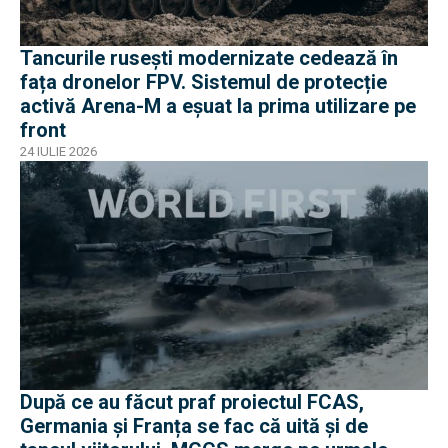
Tancurile rusești modernizate cedează în
fața dronelor FPV. Sistemul de protecție
activă Arena-M a eșuat la prima utilizare pe
front
24 IULIE 2026
După ce au făcut praf proiectul FCAS,
Germania și Franța se fac că uită și de