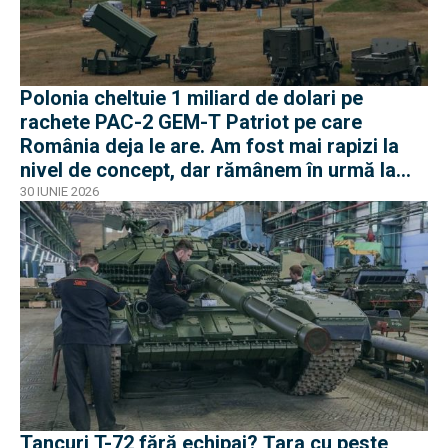
Polonia cheltuie 1 miliard de dolari pe
rachete PAC-2 GEM-T Patriot pe care
România deja le are. Am fost mai rapizi la
nivel de concept, dar rămânem în urmă la
negocieri și industrie
30 IUNIE 2026
Tancuri T-72 fără echipaj? Țara cu peste