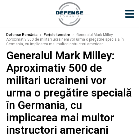
Defense România
›
Forțele terestre
›
Generalul Mark Milley:
Aproximativ 500 de militari ucraineni vor urma o pregătire specială în
Germania, cu implicarea mai multor instructori americani
Generalul Mark Milley:
Aproximativ 500 de
militari ucraineni vor
urma o pregătire specială
în Germania, cu
implicarea mai multor
instructori americani