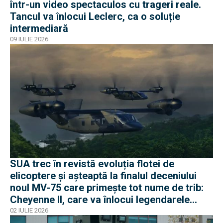
într-un video spectaculos cu trageri reale.
Tancul va înlocui Leclerc, ca o soluție
intermediară
09 IULIE 2026
SUA trec în revistă evoluția flotei de
elicoptere și așteaptă la finalul deceniului
noul MV-75 care primește tot nume de trib:
Cheyenne II, care va înlocui legendarele
Black Hawk
02 IULIE 2026