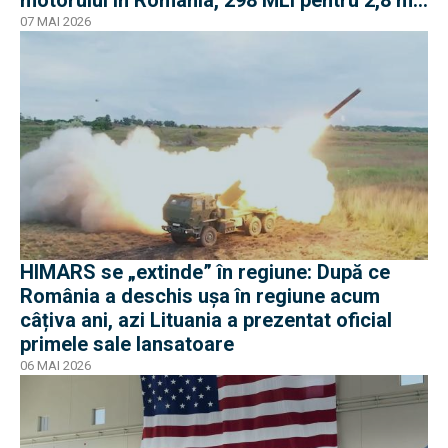
euro
07 MAI 2026
HIMARS se „extinde” în regiune: După ce
România a deschis ușa în regiune acum
câțiva ani, azi Lituania a prezentat oficial
primele sale lansatoare
06 MAI 2026