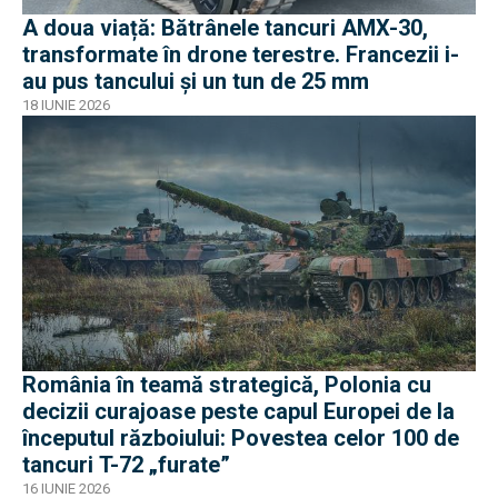
A doua viață: Bătrânele tancuri AMX-30,
transformate în drone terestre. Francezii i-
au pus tancului și un tun de 25 mm
18 IUNIE 2026
România în teamă strategică, Polonia cu
decizii curajoase peste capul Europei de la
începutul războiului: Povestea celor 100 de
tancuri T-72 „furate”
16 IUNIE 2026