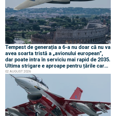
Tempest de generația a 6-a nu doar că nu va
avea soarta tristă a „avionului european”,
dar poate intra în serviciu mai rapid de 2035.
Ultima strigare e aproape pentru țările care
vor în program
02 AUGUST 2026