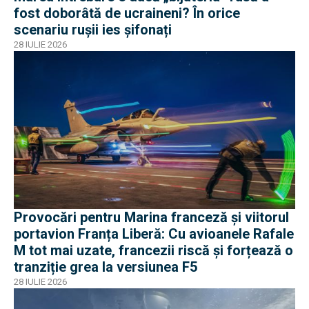
fost doborâtă de ucraineni? În orice
scenariu rușii ies șifonați
28 IULIE 2026
Provocări pentru Marina franceză și viitorul
portavion Franța Liberă: Cu avioanele Rafale
M tot mai uzate, francezii riscă și forțează o
tranziție grea la versiunea F5
28 IULIE 2026