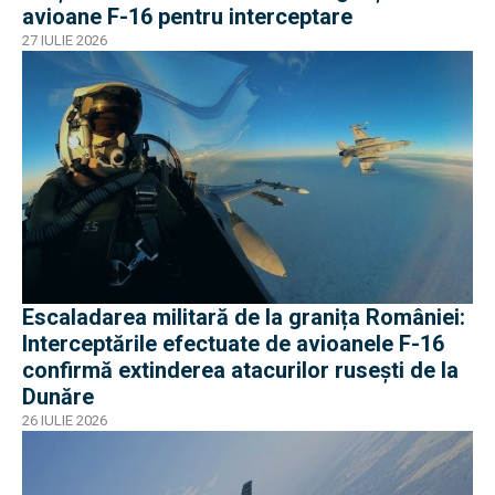
avioane F-16 pentru interceptare
27 IULIE 2026
Escaladarea militară de la granița României:
Interceptările efectuate de avioanele F-16
confirmă extinderea atacurilor rusești de la
Dunăre
26 IULIE 2026