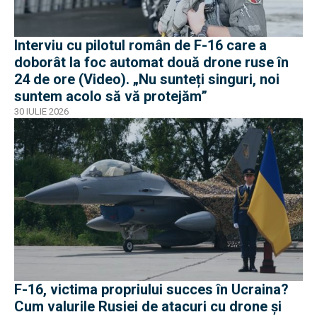
Interviu cu pilotul român de F-16 care a
doborât la foc automat două drone ruse în
24 de ore (Video). „Nu sunteți singuri, noi
suntem acolo să vă protejăm”
30 IULIE 2026
F-16, victima propriului succes în Ucraina?
Cum valurile Rusiei de atacuri cu drone și