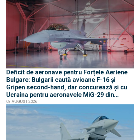
Deficit de aeronave pentru Forțele Aeriene
Bulgare: Bulgarii caută avioane F-16 și
Gripen second-hand, dar concurează și cu
Ucraina pentru aeronavele MiG-29 din
Polonia
03 AUGUST 2026