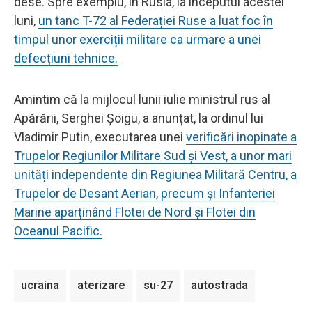
dese. Spre exemplu, în Rusia, la începutul acestei
luni,
un tanc T-72 al Federației Ruse a luat foc în
timpul unor exerciții militare ca urmare a unei
defecțiuni tehnice.
Amintim că la mijlocul lunii iulie ministrul rus al
Apărării, Serghei Șoigu, a anunțat, la ordinul lui
Vladimir Putin, executarea unei
verificări inopinate a
Trupelor Regiunilor Militare Sud și Vest, a unor mari
unități independente din Regiunea Militară Centru, a
Trupelor de Desant Aerian, precum și Infanteriei
Marine aparținând Flotei de Nord și Flotei din
Oceanul Pacific.
ucraina
aterizare
su-27
autostrada