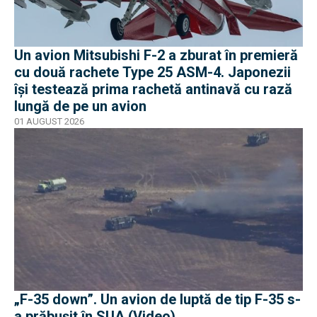
Un avion Mitsubishi F-2 a zburat în premieră
cu două rachete Type 25 ASM-4. Japonezii
își testează prima rachetă antinavă cu rază
lungă de pe un avion
01 AUGUST 2026
„F-35 down”. Un avion de luptă de tip F-35 s-
a prăbușit în SUA (Video)