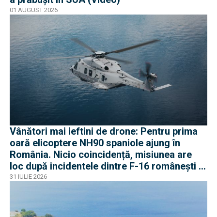
01 AUGUST 2026
Vânători mai ieftini de drone: Pentru prima
oară elicoptere NH90 spaniole ajung în
România. Nicio coincidență, misiunea are
loc după incidentele dintre F-16 românești și
dronele ruse
31 IULIE 2026