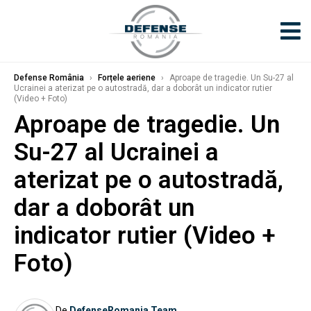
Defense România
›
Forțele aeriene
›
Aproape de tragedie. Un Su-27 al
Ucrainei a aterizat pe o autostradă, dar a doborât un indicator rutier
(Video + Foto)
Aproape de tragedie. Un
Su-27 al Ucrainei a
aterizat pe o autostradă,
dar a doborât un
indicator rutier (Video +
Foto)
De
DefenseRomania Team