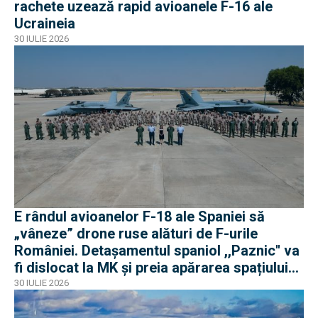
rachete uzează rapid avioanele F-16 ale
Ucraineia
30 IULIE 2026
E rândul avioanelor F-18 ale Spaniei să
„vâneze” drone ruse alături de F-urile
României. Detașamentul spaniol ,,Paznic'' va
fi dislocat la MK și preia apărarea spațiului
aerian românesc
30 IULIE 2026