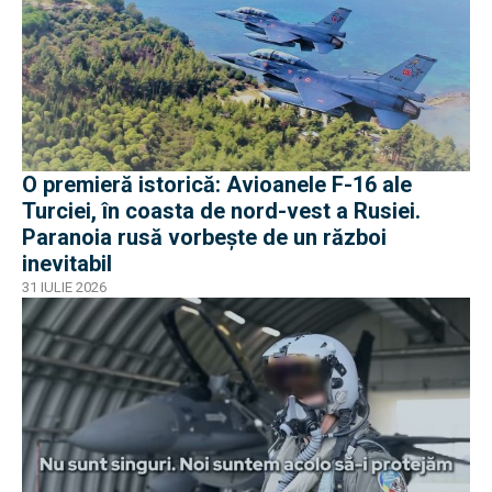
O premieră istorică: Avioanele F-16 ale
Turciei, în coasta de nord-vest a Rusiei.
Paranoia rusă vorbește de un război
inevitabil
31 IULIE 2026