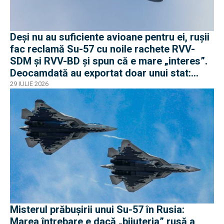
Deși nu au suficiente avioane pentru ei, rușii
fac reclamă Su-57 cu noile rachete RVV-
SDM și RVV-BD și spun că e mare „interes”.
Deocamdată au exportat doar unui stat:
Algeria
29 IULIE 2026
Misterul prăbușirii unui Su-57 în Rusia:
Marea întrebare e dacă „bijuteria” rusă a