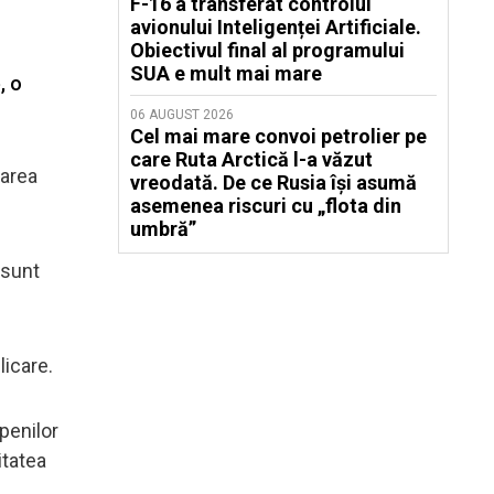
F-16 a transferat controlul
avionului Inteligenței Artificiale.
Obiectivul final al programului
SUA e mult mai mare
, o
06 AUGUST 2026
Cel mai mare convoi petrolier pe
care Ruta Arctică l-a văzut
narea
vreodată. De ce Rusia își asumă
asemenea riscuri cu „flota din
umbră”
 sunt
licare.
penilor
itatea