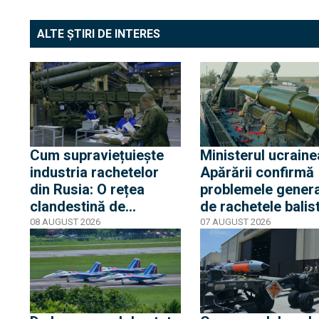
ALTE ȘTIRI DE INTERES
Cum supraviețuiește
Ministerul ucraine
industria rachetelor
Apărării confirmă
din Rusia: O rețea
problemele gener
clandestină de
de rachetele balis
furnizori și
rusești: În luna iuli
08 AUGUST 2026
07 AUGUST 2026
componentele chineze
fost interceptate 
mențin în funcțiune
29 din cele 195 de
mașinăria de război
rachete lansate d
rusă
armata rusă