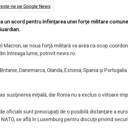
rește-ne pe Google News
un acord pentru înfiinţarea unei forţe militare comune
 Guardian.
el Macron, iar noua forţă militară va avea ca scop coordo
din întreaga lume, potrivit news.ro.
a Britanie, Danemarca, Olanda, Estonia, Spania şi Portugalia
ras susţinerea iniţială, dar Roma nu a exclus o viitoare imp
e oficialii sunt preocupaţi de o posibilă distanţare a euro
 NATO, se află în Luxemburg pentru discuţii privind secur