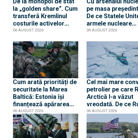
De la monopol de stat
Cu arsenalul nucl
la „golden share”. Cum
pe masa preşedint
transferă Kremlinul
De ce Statele Unit
costurile activelor
armele nucleare
strategice către
tactice în centrul
06 AUGUST 2026
06 AUGUST 2026
sectorul privat agreat,
politicii de descur
fără să renunțe la
control
Cum arată priorități de
Cel mai mare con
securitate la Marea
petrolier pe care 
Baltică: Estonia își
Arctică l-a văzut
finanțează apărarea
vreodată. De ce R
antiaeriană și
își asumă asemen
06 AUGUST 2026
06 AUGUST 2026
transferă drone
riscuri cu „flota di
Ucrainei prin
umbră”
programul european