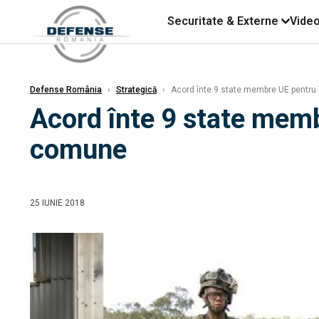
Securitate & Externe
Vide
Defense România
›
Strategică
›
Acord înte 9 state membre UE pentru î
Acord înte 9 state membr
comune
25 IUNIE 2018