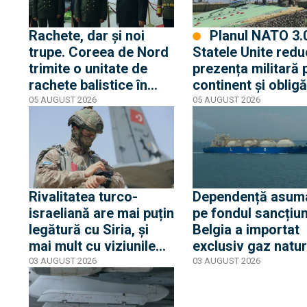
SAFE
Rachete, dar și noi
Planul NATO 3.0:
trupe. Coreea de Nord
Statele Unite redu
trimite o unitate de
prezența militară 
rachete balistice în
continent și obligă
Rusia, vizând Ucraina
guvernele europe
05 AUGUST 2026
05 AUGUST 2026
se înarmeze
Rivalitatea turco-
Dependență asum
israeliană are mai puțin
pe fondul sancțiun
legătură cu Siria, și
Belgia a importat
mai mult cu viziunile
exclusiv gaz natur
proprii privind
lichefiat rusesc în
03 AUGUST 2026
03 AUGUST 2026
EXCLUSIV
remodelarea
iulie
geopolitică a regiunii