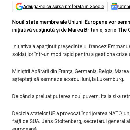
Adaugă-ne ca sursă preferată în Google
Urmă
Nouă state membre ale Uniunii Europene vor semna 
iniţiativă susţinută şi de Marea Britanie, scrie The
Iniţiativa a aparţinut preşedintelui francez Emmanu
soldaţilor într-un mod rapid pentru a gestiona crize 
Miniştrii Apărării din Franţa, Germania, Belgia, Mare
aşteptaţi să semneze acordul luni, la Luxemburg.
De când a preluat puterea noul guvern, Italia şi-a ret
Decizia statelor UE a provocat îngrijorarea NATO, und
faţă de SUA. Jens Stoltenberg, secretarul general al
europeană.