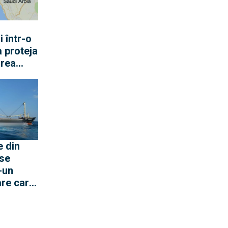
i într-o
a proteja
area
nța
ortanța
el
 din
 se
-un
are care
siv