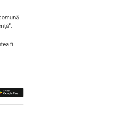
ă comună
enţă".
tea fi