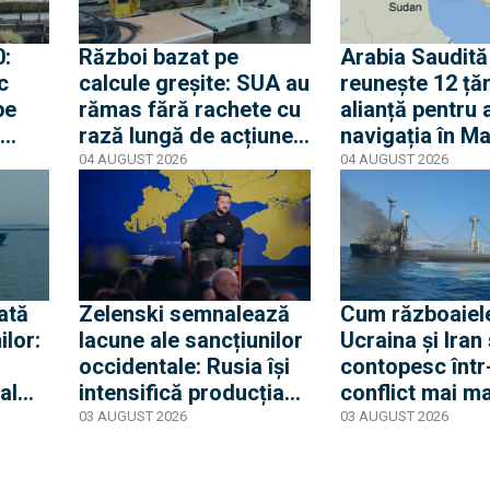
Geran-5 pe direcția
Galați-Reni
Război bazat pe
Arabia Saudită
c
calcule greșite: SUA au
reunește 12 țăr
pe
rămas fără rachete cu
alianță pentru 
rază lungă de acțiune
navigația în M
ne să
ATACMS, stocurile
Roșie. Importa
04 AUGUST 2026
04 AUGUST 2026
noilor PrSM sunt
Strâmtorii Imp
consumate în totalitate
Strâmtorii Bab 
iar Tomahawk e la
Mandeb
jumătate
ată
Zelenski semnalează
Cum războaiele
ilor:
lacune ale sancțiunilor
Ucraina și Iran
occidentale: Rusia își
contopesc într
al
intensifică producția
conflict mai m
 luna
de rachete balistice
absoarbe inclu
03 AUGUST 2026
03 AUGUST 2026
deoarece multe dintre
țările neutre
companii nu au fost