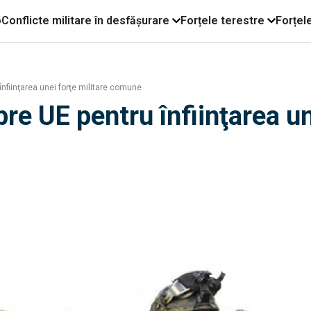
o
Conflicte militare în desfășurare
Forțele terestre
Forțel
nfiinţarea unei forţe militare comune
e UE pentru înfiinţarea un