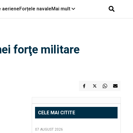
e aeriene
Forțele navale
Mai mult
ei forţe militare
CELE MAI CITITE
07 AUGUST 2026