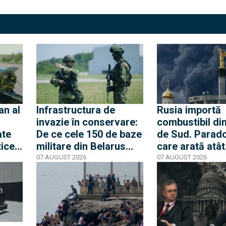
an al
Infrastructura de
Rusia importă
invazie în conservare:
combustibil di
ate
De ce cele 150 de baze
de Sud. Parad
tice
militare din Belarus
care arată atât
e, au
obligă Kievul să
eficiența atacu
07 AUGUST 2026
07 AUGUST 2026
EXCLUSIV
EXCLUSIV
doar
mențină o prezenta
ucrainene, cât 
militară puternică la
limitele sancțiu
e
frontiera de nord
occidentale