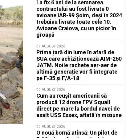
La fix 6 ani de la semnarea
contractului au fost livrate 0
avioane IAR-99 Șoim, deși în 2024
trebuiau livrate toate cele 10.
Avioane Craiova, cu un picior în
groapă
07 AUGUST 2026
Prima țară din lume în afară de
SUA care achiziționează AIM-260
JATM. Noile rachete aer-aer de
ultimă generație vor fi integrate
pe F-35 și F/A-18
06 AUGUST 2026
Cum au reușit americanii să
producă 12 drone FPV Squall
direct pe mare la bordul navei de
asalt USS Essex, aflată în misiune
06 AUGUST 2026
O nouă bornă atinsă: Un pilot de