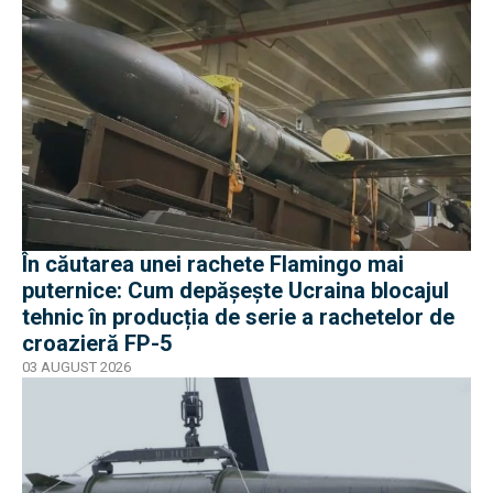
În căutarea unei rachete Flamingo mai
puternice: Cum depășește Ucraina blocajul
tehnic în producția de serie a rachetelor de
croazieră FP-5
03 AUGUST 2026