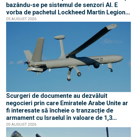
bazându-se pe sistemul de senzori AI. E
vorba de pachetul Lockheed Martin Legion
Pod
05 AUGUST 2026
Scurgeri de documente au dezvăluit
negocieri prin care Emiratele Arabe Unite ar
fi interesate să încheie o tranzacție de
armament cu Israelul în valoare de 1,3
miliarde de dolari
05 AUGUST 2026