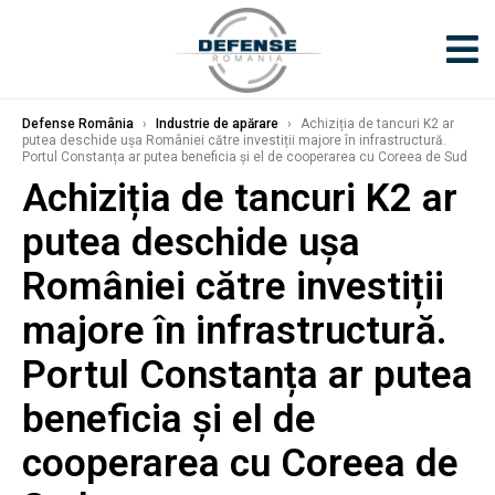
Defense România
›
Industrie de apărare
›
Achiziția de tancuri K2 ar
putea deschide ușa României către investiții majore în infrastructură.
Portul Constanța ar putea beneficia și el de cooperarea cu Coreea de Sud
Achiziția de tancuri K2 ar
putea deschide ușa
României către investiții
majore în infrastructură.
Portul Constanța ar putea
beneficia și el de
cooperarea cu Coreea de