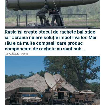
Rusia își crește stocul de rachete balistice
iar Ucraina nu are soluție împotriva lor. Mai
rău e că multe companii care produc
componente de rachete nu sunt sub
sancțiuni în Occident
03 AUGUST 2026