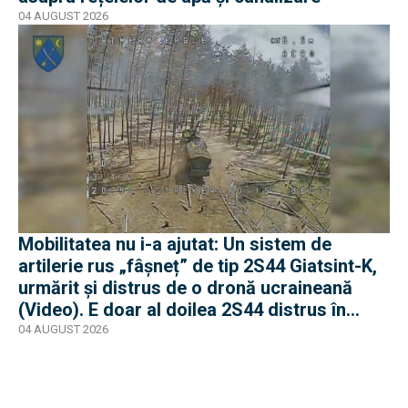
04 AUGUST 2026
Mobilitatea nu i-a ajutat: Un sistem de
artilerie rus „fâșneț” de tip 2S44 Giatsint-K,
urmărit și distrus de o dronă ucraineană
(Video). E doar al doilea 2S44 distrus în
război
04 AUGUST 2026