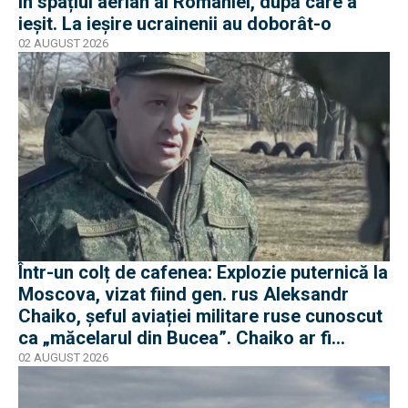
în spațiul aerian al României, după care a
ieșit. La ieșire ucrainenii au doborât-o
02 AUGUST 2026
Într-un colț de cafenea: Explozie puternică la
Moscova, vizat fiind gen. rus Aleksandr
Chaiko, șeful aviației militare ruse cunoscut
ca „măcelarul din Bucea”. Chaiko ar fi
supraviețuit
02 AUGUST 2026