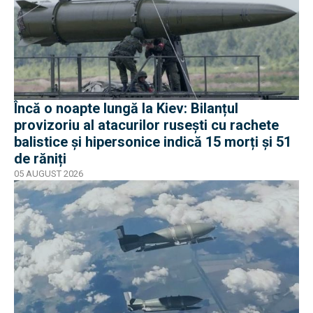
Încă o noapte lungă la Kiev: Bilanțul
provizoriu al atacurilor rusești cu rachete
balistice și hipersonice indică 15 morți și 51
de răniți
05 AUGUST 2026