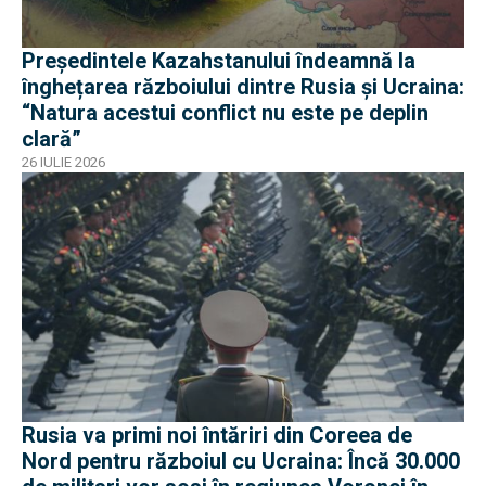
Președintele Kazahstanului îndeamnă la
înghețarea războiului dintre Rusia și Ucraina:
“Natura acestui conflict nu este pe deplin
clară”
26 IULIE 2026
Rusia va primi noi întăriri din Coreea de
Nord pentru războiul cu Ucraina: Încă 30.000