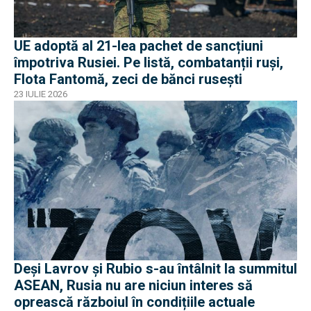
UE adoptă al 21-lea pachet de sancțiuni
împotriva Rusiei. Pe listă, combatanții ruși,
Flota Fantomă, zeci de bănci rusești
23 IULIE 2026
Deși Lavrov și Rubio s-au întâlnit la summitul
ASEAN, Rusia nu are niciun interes să
oprească războiul în condițiile actuale