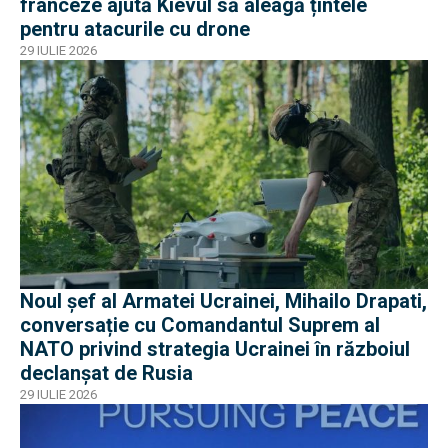
franceze ajută Kievul să aleagă țintele
pentru atacurile cu drone
29 IULIE 2026
Noul șef al Armatei Ucrainei, Mihailo Drapati,
conversație cu Comandantul Suprem al
NATO privind strategia Ucrainei în războiul
declanșat de Rusia
29 IULIE 2026