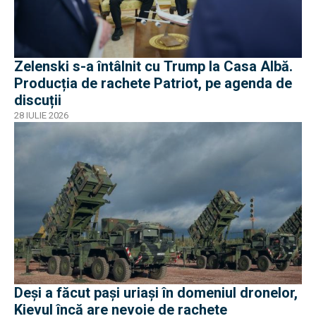
Zelenski s-a întâlnit cu Trump la Casa Albă.
Producția de rachete Patriot, pe agenda de
discuții
28 IULIE 2026
Deși a făcut pași uriași în domeniul dronelor,
Kievul încă are nevoie de rachete