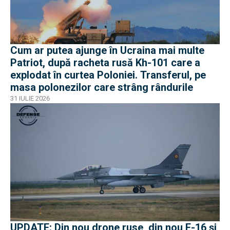
Cum ar putea ajunge în Ucraina mai multe
Patriot, după racheta rusă Kh-101 care a
explodat în curtea Poloniei. Transferul, pe
masa polonezilor care strâng rândurile
31 IULIE 2026
UPDATE: Din nou drone ruse, din nou F-16 și