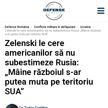
Defense România
›
Conflicte militare în defășurare
›
Ucraina
›
Zelenski le cere americanilor să nu subestimeze Rusia: „Mâine războiul
s-ar putea muta pe teritoriu SUA”
Zelenski le cere
americanilor să nu
subestimeze Rusia:
„Mâine războiul s-ar
putea muta pe teritoriu
SUA”
De
Tudor Curtifan