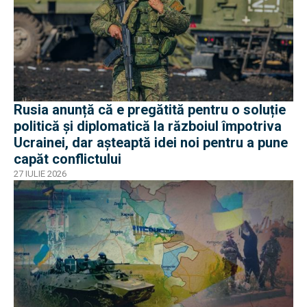
Rusia anunță că e pregătită pentru o soluție
politică și diplomatică la războiul împotriva
Ucrainei, dar așteaptă idei noi pentru a pune
capăt conflictului
27 IULIE 2026