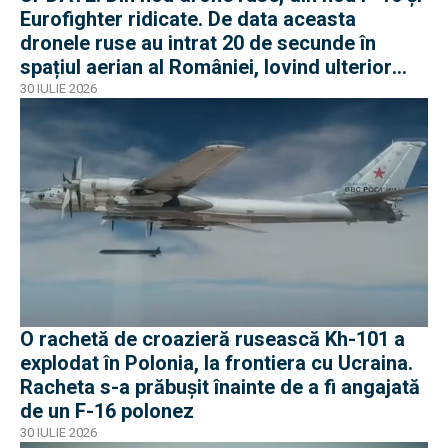
Eurofighter ridicate. De data aceasta
dronele ruse au intrat 20 de secunde în
spațiul aerian al României, lovind ulterior
Ucraina
30 IULIE 2026
O rachetă de croazieră rusească Kh-101 a
explodat în Polonia, la frontiera cu Ucraina.
Racheta s-a prăbușit înainte de a fi angajată
de un F-16 polonez
30 IULIE 2026