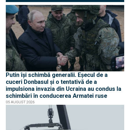
Putin își schimbă generalii. Eșecul de a
cuceri Donbasul și o tentativă de a
impulsiona invazia din Ucraina au condus la
schimbări în conducerea Armatei ruse
05 AUGUST 2026