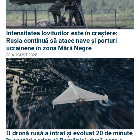
Intensitatea loviturilor este în creștere:
Rusia continuă să atace nave și porturi
ucrainene în zona Mării Negre
03 AUGUST 2026
O dronă rusă a intrat și evoluat 20 de minute