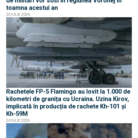
de militari vor sosi în regiunea Voronej în
toamna acestui an
26 IULIE 2026
Rachetele FP-5 Flamingo au lovit la 1.000 de
kilometri de granița cu Ucraina. Uzina Kirov,
implicată în producția de rachete Kh-101 și
Kh-59M
24 IULIE 2026