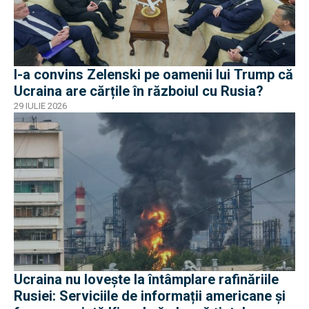
I-a convins Zelenski pe oamenii lui Trump că
Ucraina are cărțile în războiul cu Rusia?
29 IULIE 2026
Ucraina nu lovește la întâmplare rafinăriile
Rusiei: Serviciile de informații americane și