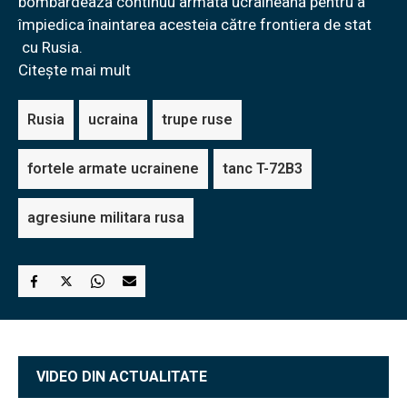
bombardează continuu armata ucraineană pentru a
împiedica înaintarea acesteia către frontiera de stat
cu Rusia.
Citește mai mult
Rusia
ucraina
trupe ruse
fortele armate ucrainene
tanc T-72B3
agresiune militara rusa
VIDEO DIN ACTUALITATE