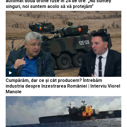
automat două drone ruse în 24 de ore: „Nu sunteți
singuri, noi suntem acolo să vă protejăm”
Cumpărăm, dar ce și cât producem? Întrebăm
industria despre înzestrarea României | Interviu Viorel
Manole