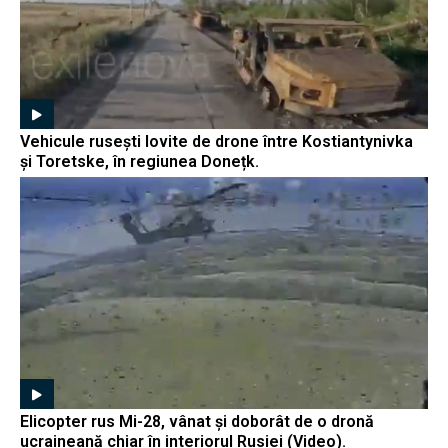
Vehicule rusești lovite de drone între Kostiantynivka
și Toretske, în regiunea Donețk.
Elicopter rus Mi-28, vânat și doborât de o dronă
ucraineană chiar în interiorul Rusiei (Video).