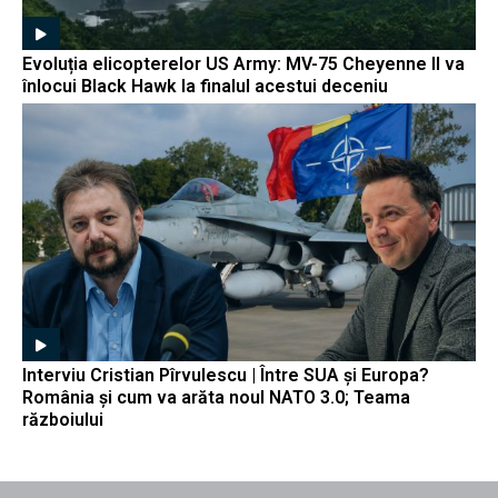
Evoluția elicopterelor US Army: MV-75 Cheyenne II va
înlocui Black Hawk la finalul acestui deceniu
Interviu Cristian Pîrvulescu | Între SUA și Europa?
România și cum va arăta noul NATO 3.0; Teama
războiului