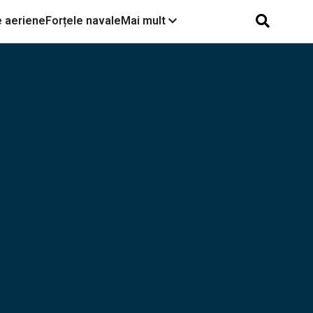
e aeriene
Forțele navale
Mai mult
Sursa: OSINTtechnical - X
Vehicule rusești lovite de
drone între Kostiantynivka
și Toretske, în regiunea
Donețk.
Fără precedent în istorie:
Ucraina a debarcat cu o
dronă un robot terestru
care a deschis focul
asupra pozițiilor ruse.
Operațiunea, un test