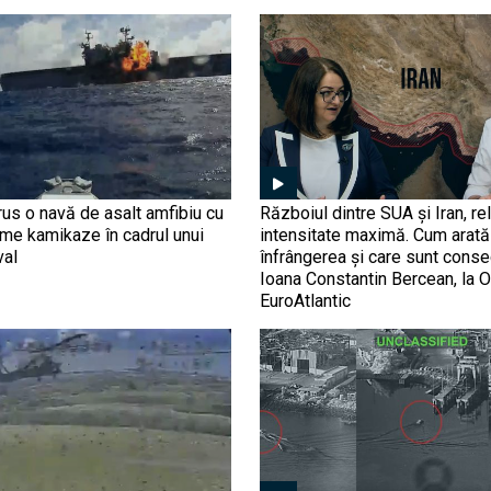
us o navă de asalt amfibiu cu
Războiul dintre SUA și Iran, rel
ime kamikaze în cadrul unui
intensitate maximă. Cum arată 
val
înfrângerea și care sunt conse
Ioana Constantin Bercean, la O
EuroAtlantic