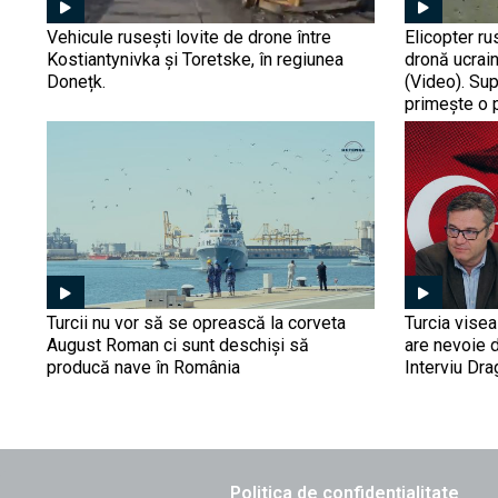
Vehicule rusești lovite de drone între
Elicopter ru
Kostiantynivka și Toretske, în regiunea
dronă ucrain
Donețk.
(Video). Su
primește o 
Turcii nu vor să se oprească la corveta
Turcia vise
August Roman ci sunt deschiși să
are nevoie 
producă nave în România
Interviu Dr
Politica de confidențialitate