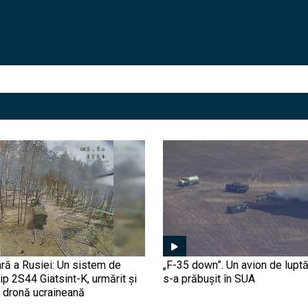
ră a Rusiei: Un sistem de
„F-35 down”. Un avion de luptă
tip 2S44 Giatsint-K, urmărit și
s-a prăbușit în SUA
o dronă ucraineană