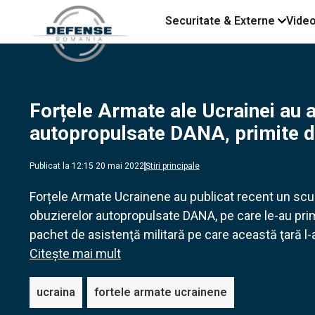
Securitate & Externe
Vide
Forțele Armate ale Ucrainei au 
autopropulsate DANA, primite d
Publicat la 12:15 20 mai 2022
Știri principale
Forțele Armate Ucrainene au publicat recent un scur
obuzierelor autopropulsate DANA, pe care le-au prim
pachet de asistenţă militară pe care această ţară l-
Citește mai mult
ucraina
fortele armate ucrainene