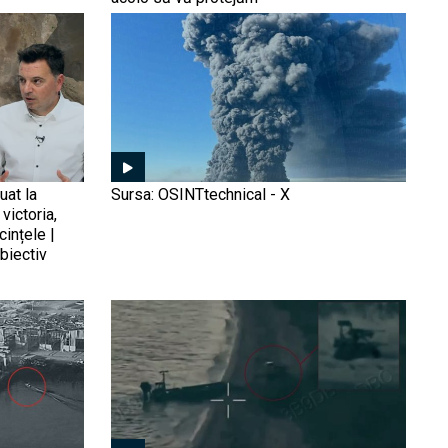
ideal pentru contra-
demontează falsul rusesc
ofensivele Ucrainei
despre ocuparea localității
Rodînske (Video)
Rușii au lăsat Kievul în
beznă în urma celui mai
mare atac asupra
infrastructurii energetice a
Ucrainei (VIDEO)
uat la
Sursa: OSINTtechnical - X
victoria,
Rachete Flamingo în
cințele |
„cămară”. Ucraina
biectiv
stochează pentru la iarnă
varianta autohtonă a
„Tomahawk-ului pe
steroizi” care e folosit rar,
Cu ce reușesc ucrainenii
deși producția accelerează
să lovească rafinăriile
Rusiei. Flamingo e
”bijuteria coroanei”, dar
greul îl duce o dronă de 55
de mii de dolari
Ce mai aruncă Rusia în