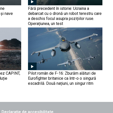
luptă pe frontul din
Ucraina? Un lot nou de
one
Fără precedent în istorie: Ucraina a
vehicule blindate BMPT
 și nave
debarcat cu o dronă un robot terestru care
„Terminator” trimis la
a deschis focul asupra pozițiilor ruse.
sacrificiu în faţa dronelor
Operațiunea, un test
Două avioane An-26 și
(VIDEO)
radare de coastă ale
trupelor ruse distruse de
ucraineni în Crimeea
ocupată (VIDEO)
FPV-uri cu Kalașnikov.
Rușii au preluat ideea și
prezintă „Arbaleta”, drona
AK-47
ncez CAPINT,
Pilot român de F-16: Zburăm alături de
luție
Eurofighter britanice ca într-o o singură
Atacăm Ucraina la toamnă,
escadrilă. Două națiuni, un singur ritm
susține gen. Gherasimov.
Harta din fundal
prefigurează un scenariu
horror pentru București:
850 de km de graniță,
"păziți" de tancurile rusești
Declarație de accesibilitate