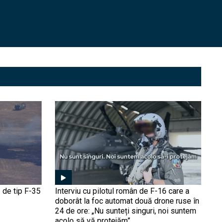
Kostiantinivka e sub
controlul Ucrainei, în pofida
propagandei Kremlinului
(VIDEO). Soldații ucraineni
publică înregistrări din
oraș
Ucrainenii au lovit puternic
infrastructura energetica a
Rusiei: Incendiu la rafinăria
Slavyansk din Ținutul
Krasnodar
Premieră militară istorică:
O dronă ucraineană FPV a
doborât în Rusia un
elicopter Mi-8, lovind de
sus în elice (Video).
Vânătorul a devenit pradă
Un „Ferrari” al
distrugătoarelor de tancuri
a apărut pe frontul
 de tip F-35
Interviu cu pilotul român de F-16 care a
ucrainean. Ce poate face
doborât la foc automat două drone ruse în
vehiculul italian B1
24 de ore: „Nu sunteți singuri, noi suntem
Centauro și de ce este
Armata ucraineană
acolo să vă protejăm”