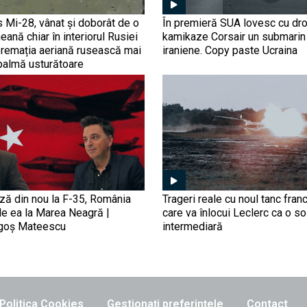
s Mi-28, vânat și doborât de o
În premieră SUA lovesc cu dr
eană chiar în interiorul Rusiei
kamikaze Corsair un submarin
premația aeriană rusească mai
iraniene. Copy paste Ucraina
palmă usturătoare
ază din nou la F-35, România
Trageri reale cu noul tanc fra
de ea la Marea Neagră |
care va înlocui Leclerc ca o so
agoș Mateescu
intermediară
Politica Cookies
Gestionați preferințele
Contact