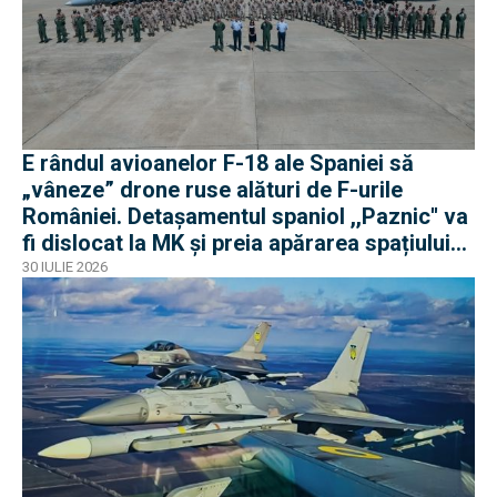
E rândul avioanelor F-18 ale Spaniei să
„vâneze” drone ruse alături de F-urile
României. Detașamentul spaniol ,,Paznic'' va
fi dislocat la MK și preia apărarea spațiului
aerian românesc
30 IULIE 2026