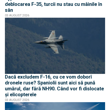
deblocarea F-35, turcii nu stau cu mâinile în
sân
03 AUGUST 2026
Dacă excludem F-16, cu ce vom doborî
dronele ruse? Spaniolii sunt aici să pună
umărul, dar fără NH90. Când vor fi dislocate
și elicopterele
03 AUGUST 2026