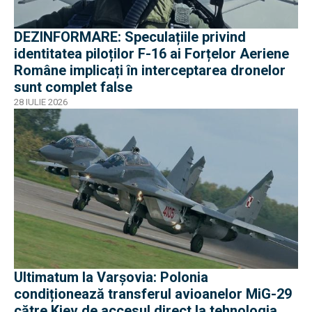
DEZINFORMARE: Speculațiile privind
identitatea piloților F-16 ai Forțelor Aeriene
Române implicați în interceptarea dronelor
sunt complet false
28 IULIE 2026
Ultimatum la Varșovia: Polonia
condiționează transferul avioanelor MiG-29
către Kiev de accesul direct la tehnologia