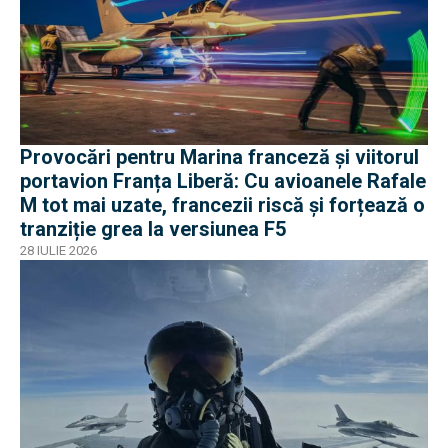
Provocări pentru Marina franceză și viitorul
portavion Franța Liberă: Cu avioanele Rafale
M tot mai uzate, francezii riscă și forțează o
tranziție grea la versiunea F5
28 IULIE 2026