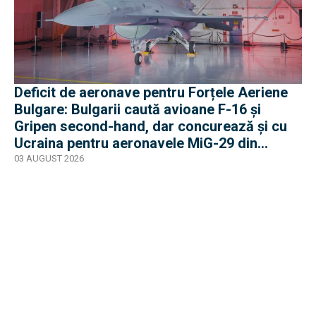
Deficit de aeronave pentru Forțele Aeriene
Bulgare: Bulgarii caută avioane F-16 și
Gripen second-hand, dar concurează și cu
Ucraina pentru aeronavele MiG-29 din
Polonia
03 AUGUST 2026