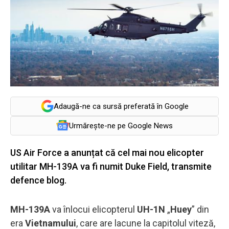
Adaugă-ne ca sursă preferată în Google
Urmărește-ne pe Google News
US Air Force a anunțat că cel mai nou elicopter
utilitar MH-139A va fi numit Duke Field, transmite
defence blog.
MH-139A
va înlocui elicopterul
UH-1N
„
Huey
” din
era
Vietnamului
, care are lacune la capitolul viteză,