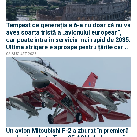
Tempest de generația a 6-a nu doar că nu va
avea soarta tristă a „avionului european”,
dar poate intra în serviciu mai rapid de 2035.
Ultima strigare e aproape pentru țările care
vor în program
02 AUGUST 2026
Un avion Mitsubishi F-2 a zburat în premieră