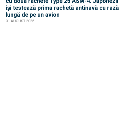
cu două rachete Type 25 ASM-4. Japonezii
își testează prima rachetă antinavă cu rază
lungă de pe un avion
01 AUGUST 2026