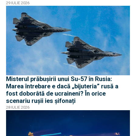
Algeria
29 IULIE 2026
Misterul prăbușirii unui Su-57 în Rusia:
Marea întrebare e dacă „bijuteria” rusă a
fost doborâtă de ucraineni? În orice
scenariu rușii ies șifonați
28 IULIE 2026