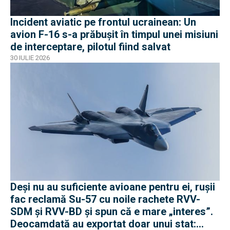
Incident aviatic pe frontul ucrainean: Un
avion F-16 s-a prăbușit în timpul unei misiuni
de interceptare, pilotul fiind salvat
30 IULIE 2026
Deși nu au suficiente avioane pentru ei, rușii
fac reclamă Su-57 cu noile rachete RVV-
SDM și RVV-BD și spun că e mare „interes”.
Deocamdată au exportat doar unui stat: