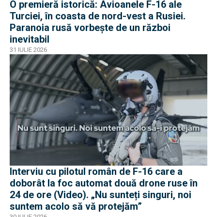
O premieră istorică: Avioanele F-16 ale
Turciei, în coasta de nord-vest a Rusiei.
Paranoia rusă vorbește de un război
inevitabil
31 IULIE 2026
Interviu cu pilotul român de F-16 care a
doborât la foc automat două drone ruse în
24 de ore (Video). „Nu sunteți singuri, noi
suntem acolo să vă protejăm”
30 IULIE 2026