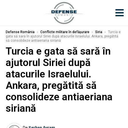
Defense România
›
Conflicte militare în defășurare
›
Siria
›
Turcia e
gata să sară în ajutorul Siriei după atacurile Israelului. Ankara, pregătită
să consolideze antiaeriana siriană
Turcia e gata să sară în
ajutorul Siriei după
atacurile Israelului.
Ankara, pregătită să
consolideze antiaeriana
siriană
De
Șerban Avram