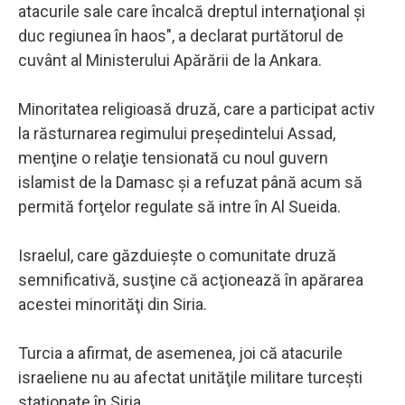
atacurile sale care încalcă dreptul internaţional şi
duc regiunea în haos", a declarat purtătorul de
cuvânt al Ministerului Apărării de la Ankara.
Minoritatea religioasă druză, care a participat activ
la răsturnarea regimului preşedintelui Assad,
menţine o relaţie tensionată cu noul guvern
islamist de la Damasc şi a refuzat până acum să
permită forţelor regulate să intre în Al Sueida.
Israelul, care găzduieşte o comunitate druză
semnificativă, susţine că acţionează în apărarea
acestei minorităţi din Siria.
Turcia a afirmat, de asemenea, joi că atacurile
israeliene nu au afectat unităţile militare turceşti
staţionate în Siria.