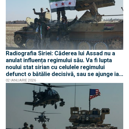
Radiografia Siriei: Căderea lui Assad nu a
anulat influența regimului său. Va fi lupta
noului stat sirian cu celulele regimului
defunct o bătălie decisivă, sau se ajunge iar
la un război de uzură?
02 IANUARIE 2026