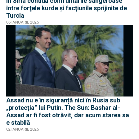
În Siria contiuă confruntările sângeroase
între forţele kurde şi facţiunile sprijinite de
Turcia
06 IANUARIE 2025
Assad nu e în siguranță nici în Rusia sub
„protecția” lui Putin. The Sun: Bashar al-
Assad ar fi fost otrăvit, dar acum starea sa
e stabilă
02 IANUARIE 2025