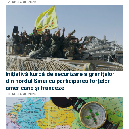
12 IANUARIE 2025
Inițiativă kurdă de securizare a granițelor
din nordul Siriei cu participarea forțelor
americane și franceze
10 IANUARIE 2025