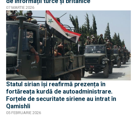
de informații turce și britanice
07 MARTIE 2026
Statul sirian își reafirmă prezența în
fortăreața kurdă de autoadministrare.
Forțele de securitate siriene au intrat în
Qamishli
05 FEBRUARIE 2026