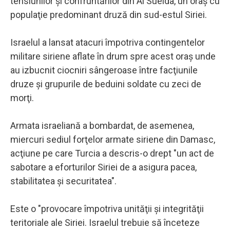
tensiunilor şi confruntărilor din Al Sueida, un oraş cu
populaţie predominant druză din sud-estul Siriei.
Israelul a lansat atacuri împotriva contingentelor
militare siriene aflate în drum spre acest oraş unde
au izbucnit ciocniri sângeroase între facţiunile
druze şi grupurile de beduini soldate cu zeci de
morţi.
Armata israeliană a bombardat, de asemenea,
miercuri sediul forţelor armate siriene din Damasc,
acţiune pe care Turcia a descris-o drept "un act de
sabotare a eforturilor Siriei de a asigura pacea,
stabilitatea şi securitatea".
Este o "provocare împotriva unităţii şi integrităţii
teritoriale ale Siriei. Israelul trebuie să înceteze