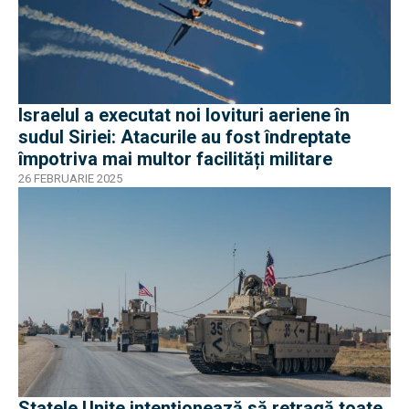
Israelul a executat noi lovituri aeriene în
sudul Siriei: Atacurile au fost îndreptate
împotriva mai multor facilități militare
26 FEBRUARIE 2025
Statele Unite intenționează să retragă toate