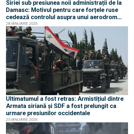
Siriei sub presiunea noii administrații de la
Damasc: Motivul pentru care forțele ruse
cedează controlul asupra unui aerodrom
strategic
28 IANUARIE 2026
Ultimatumul a fost retras: Armistițiul dintre
Armata siriană și SDF a fost prelungit ca
urmare presiunilor occidentale
25 IANUARIE 2026