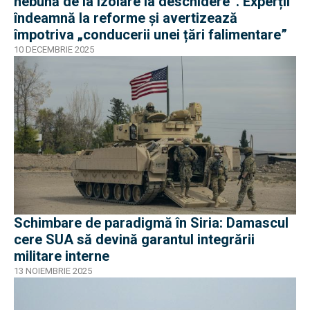
nebună de la izolare la deschidere”. Experții
îndeamnă la reforme și avertizează
împotriva „conducerii unei țări falimentare”
10 DECEMBRIE 2025
Schimbare de paradigmă în Siria: Damascul
cere SUA să devină garantul integrării
militare interne
13 NOIEMBRIE 2025