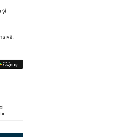
 și
nsivă.
oi
ui.