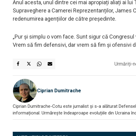
Anul acesta, unul dintre cei mai apropiați aliați ai 
Supraveghere a Camerei Reprezentanților, James Comer
redenumirea agențiilor de către președinte.
„Pur și simplu o vom face. Sunt sigur că Congresul v
Vrem să fim defensivi, dar vrem să fim și ofensivi d
Urmăriți-n
Ciprian Dumitrache
Ciprian Dumitrache-Cotu este jurnalist și s-a alăturat DefenseR
informațional. Urmărește îndeaproape evoluțiile din Ucraina încă