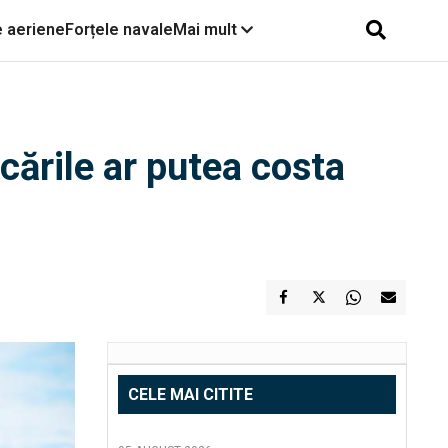
e aeriene
Forțele navale
Mai mult
ările ar putea costa
CELE MAI CITITE