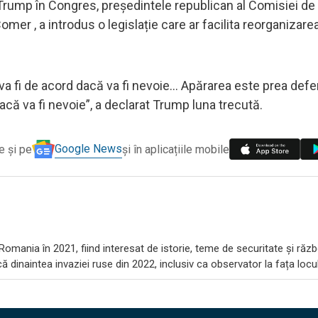
lui Trump în Congres, președintele republican al Comisiei de
 , a introdus o legislație care ar facilita reorganizarea
a fi de acord dacă va fi nevoie... Apărarea este prea defe
acă va fi nevoie”, a declarat Trump luna trecută.
Google News
e și pe
și în aplicațiile mobile
omania în 2021, fiind interesat de istorie, teme de securitate și răzb
 dinaintea invaziei ruse din 2022, inclusiv ca observator la fața locul