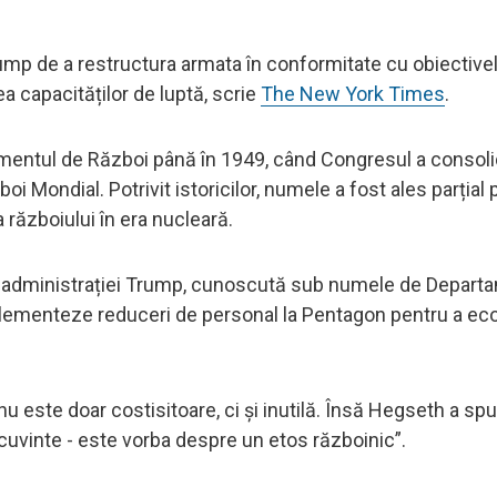
ump de a restructura armata în conformitate cu obiectivel
a capacităților de luptă, scrie
The New York Times
.
amentul de Război până în 1949, când Congresul a consoli
i Mondial. Potrivit istoricilor, numele a fost ales parțial 
războiului în era nucleară.
a administrației Trump, cunoscută sub numele de Depart
plementeze reduceri de personal la Pentagon pentru a ec
u este doar costisitoare, ci și inutilă. Însă Hegseth a sp
uvinte - este vorba despre un etos războinic”.