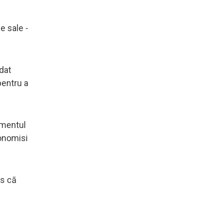
e sale -
dat
pentru a
amentul
onomisi
us că