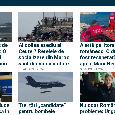
t de
Al doilea asediu al
Alertă pe litora
: O
Ceutei? Rețelele de
românesc. O d
l,
socializare din Maroc
fost recuperat
ion
sunt din nou inundate
apele Mării Neg
 ce
de mesaje pentru o
apropierea plaj
05 AUGUST 2026
05 AUGUST 2026
rfă
nouă mobilizare către
din Mamaia
rea a
orașul spaniol
nă
lude
Trei țări „candidate”
Nu doar Român
că în
pentru bombele
probleme: Ung