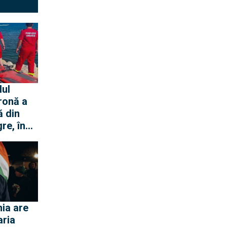
lul
ronă a
ă din
re, în
ei Loft
ia are
aria