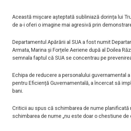
Această mișcare așteptată subliniază dorința lui Tr
de a-i oferi o imagine mai agresivă prin demonstrare
Departamentul Apărării al SUA a fost numit Depart
Armata, Marina și Forțele Aeriene după al Doilea Războ
semnala faptul că SUA se concentrau pe prevenirea 
Echipa de reducere a personalului guvernamental 
pentru Eficiență Guvernamentală, a încercat să im
bani.
Criticii au spus că schimbarea de nume planificată n
schimbarea de nume „nu este doar o chestiune de c