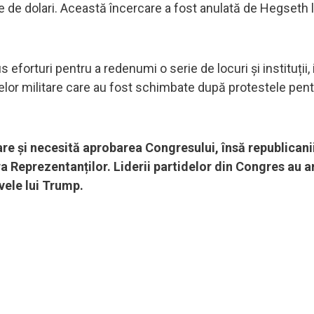
e de dolari. Această încercare a fost anulată de Hegseth 
eforturi pentru a redenumi o serie de locuri și instituții, 
zelor militare care au fost schimbate după protestele pentr
e și necesită aprobarea Congresului, însă republicanii
era Reprezentanților. Liderii partidelor din Congres au a
ivele lui Trump.