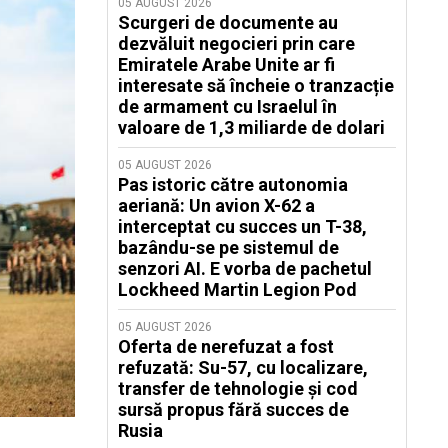
05 AUGUST 2026
Scurgeri de documente au
dezvăluit negocieri prin care
Emiratele Arabe Unite ar fi
interesate să încheie o tranzacție
de armament cu Israelul în
valoare de 1,3 miliarde de dolari
05 AUGUST 2026
Pas istoric către autonomia
aeriană: Un avion X-62 a
interceptat cu succes un T-38,
bazându-se pe sistemul de
senzori AI. E vorba de pachetul
Lockheed Martin Legion Pod
05 AUGUST 2026
Oferta de nerefuzat a fost
refuzată: Su-57, cu localizare,
transfer de tehnologie și cod
sursă propus fără succes de
Rusia