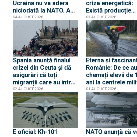
Ucraina nu va adera
criza energetică:
niciodată la NATO. Am
Există producție
auzit 12 ani povești
internă stabilă cât
04 AUGUST 2026
03 AUGUST 2026
privind aderarea
alimentăm populaț
noastră
Spania anunță finalul
Eterna și fascinan
crizei din Ceuta și dă
Românie: De ce au
asigurări că toți
chemați elevii de 
migranții care au intrat
ani la centrele mil
ilegal au părăsit
și de ce nu este v
02 AUGUST 2026
01 AUGUST 2026
enclava spaniolă. Criza
despre mobilizare
trezește temeri în
Europa după episodul
din 2015
E oficial: Kh-101
NATO anunță că v