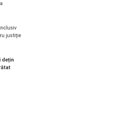
la
inclusiv
u justiție
 dețin
rătat