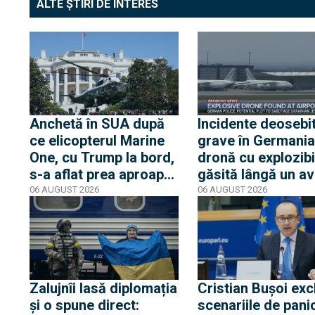
ALTE ȘTIRI DE INTERES
Anchetă în SUA după
Incidente deosebi
ce elicopterul Marine
grave în Germania
One, cu Trump la bord,
dronă cu explozibi
s-a aflat prea aproape
găsită lângă un av
de un avion de linie.
ucrainean, în timp
06 AUGUST 2026
06 AUGUST 2026
Casa Albă transmite
un alt avion de ma
că Trump nu s-a aflat
care anula ateriza
niciun moment în
lovit o a doua dro
pericol
Zalujnîi lasă diplomația
Cristian Bușoi exc
și o spune direct:
scenariile de pani