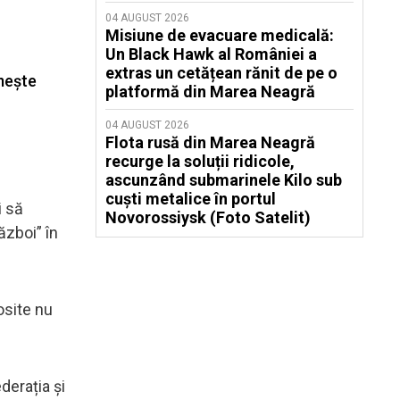
04 AUGUST 2026
Misiune de evacuare medicală:
Un Black Hawk al României a
extras un cetățean rănit de pe o
mește
platformă din Marea Neagră
04 AUGUST 2026
Flota rusă din Marea Neagră
recurge la soluții ridicole,
ascunzând submarinele Kilo sub
cuști metalice în portul
i să
Novorossiysk (Foto Satelit)
ăzboi” în
osite nu
derația și