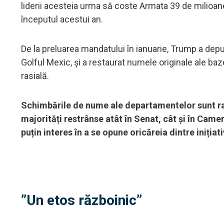
liderii acesteia urma să coste Armata 39 de milioan
începutul acestui an.
De la preluarea mandatului în ianuarie, Trump a depus 
Golful Mexic, și a restaurat numele originale ale ba
rasială.
Schimbările de nume ale departamentelor sunt rar
majorități restrânse atât în ​​Senat, cât și în Cam
puțin interes în a se opune oricăreia dintre inițiat
”Un etos războinic”