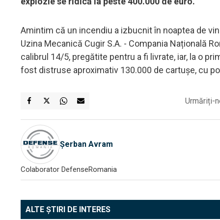
explozie se ridică la peste 400.000 de euro.
Amintim că un incendiu a izbucnit în noaptea de vine
Uzina Mecanică Cugir S.A. - Compania Națională Ro
calibrul 14/5, pregătite pentru a fi livrate, iar, la o
fost distruse aproximativ 130.000 de cartușe, cu posi
Urmăriți-n
Șerban Avram
Colaborator DefenseRomania
ALTE ȘTIRI DE INTERES