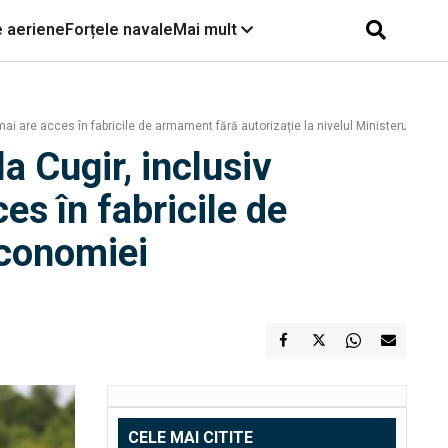
e aeriene
Forțele navale
Mai mult
mai are acces în fabricile de armament fără autorizație la nivelul Ministerului Ec
la Cugir, inclusiv
s în fabricile de
Economiei
CELE MAI CITITE