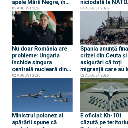
apele Mării Negre, în
niciodată la NATO
apropierea plajei Loft
auzit 12 ani poveș
05 AUGUST 2026
04 AUGUST 2026
din Mamaia
privind aderarea
noastră
Nu doar România are
Spania anunță fina
probleme: Ungaria
crizei din Ceuta și
închide singura
asigurări că toți
centrală nucleară din
migranții care au i
cauza nivelului Dunării
ilegal au părăsit
02 AUGUST 2026
02 AUGUST 2026
iar Peter Magyar
enclava spaniolă. 
spune că urmează
trezește temeri în
cinci zile critice
Europa după epis
din 2015
Ministrul polonez al
E oficial: Kh-101
apărării spune că
căzută pe teritoriu