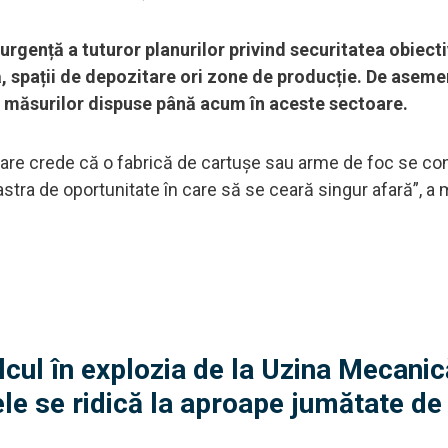
gență a tuturor planurilor privind securitatea obiectiv
 spații de depozitare ori zone de producție. De aseme
 a măsurilor dispuse până acum în aceste sectoare.
care crede că o fabrică de cartușe sau arme de foc se c
astra de oportunitate în care să se ceară singur afară”, a 
alcul în explozia de la Uzina Mecanic
ele se ridică la aproape jumătate de