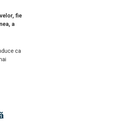
elor, fie
nea, a
onduce ca
mai
ă