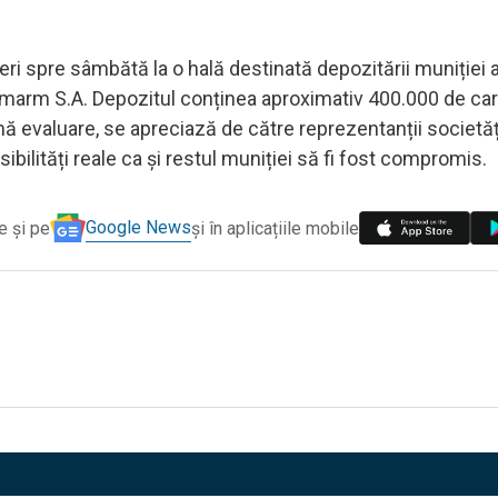
ri spre sâmbătă la o hală destinată depozitării muniției a
marm S.A. Depozitul conținea aproximativ 400.000 de car
 primă evaluare, se apreciază de către reprezentanții societăț
bilități reale ca și restul muniției să fi fost compromis.
Google News
e și pe
și în aplicațiile mobile