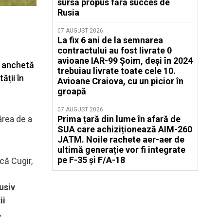
sursă propus fără succes de
Rusia
07 AUGUST 2026
La fix 6 ani de la semnarea
contractului au fost livrate 0
avioane IAR-99 Șoim, deși în 2024
o anchetă
trebuiau livrate toate cele 10.
ății în
Avioane Craiova, cu un picior în
groapă
07 AUGUST 2026
ârea de a
Prima țară din lume în afară de
SUA care achiziționează AIM-260
JATM. Noile rachete aer-aer de
ultimă generație vor fi integrate
pe F-35 și F/A-18
că Cugir,
usiv
ii
.