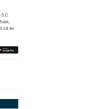
 S.C.
tușe,
ii că au