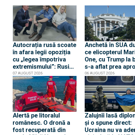
Autocrația rusă scoate
Anchetă în SUA d
în afara legii opoziția
ce elicopterul Mar
cu „legea împotriva
One, cu Trump la 
extremismului”: Rusia
s-a aflat prea apr
declară „indizerabilă”
de un avion de lini
07 AUGUST 2026
06 AUGUST 2026
fundația Iuliei Navalnia,
Casa Albă transmi
soția opozantului
că Trump nu s-a af
Aleksei Navalnîi, ucis
niciun moment în
în închisorile siberiene
pericol
Alertă pe litoralul
Zalujnîi lasă diplo
românesc. O dronă a
și o spune direct:
fost recuperată din
Ucraina nu va ade