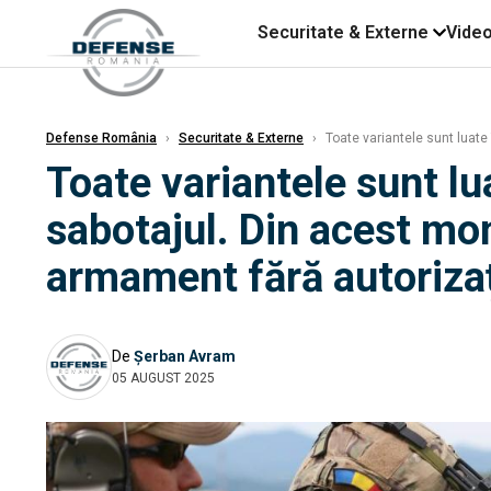
Securitate & Externe
Vide
Defense România
›
Securitate & Externe
›
Toate variantele sunt luate 
Toate variantele sunt lua
sabotajul. Din acest mo
armament fără autorizaț
De
Șerban Avram
05 AUGUST 2025