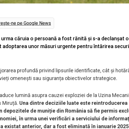
rește-ne pe Google News
n urma căruia o persoană a fost rănită și s-a declanșat 
t adoptarea unor măsuri urgente pentru întărirea securit
jorarea profundă privind lipsurile identificate, cât și hotăr
l vieți omenești sau siguranța obiectivelor strategice.
r aduce lumină asupra cauzei exploziei de la Uzina Mecani
s Miruță.
Una dintre deciziile luate este reintroducerea
în depozitele de muniție din România să fie permis excl
omiei, în urma unei verificări a serviciului de informaț
 a existat anterior, dar a fost eliminată în ianuarie 2025