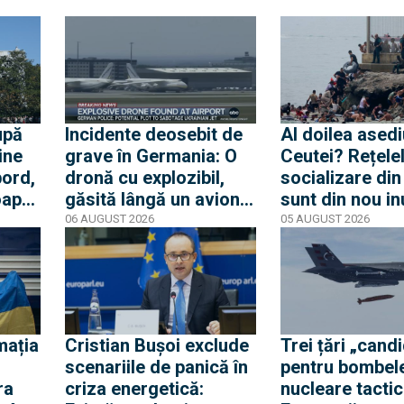
upă
Incidente deosebit de
Al doilea asedi
ine
grave în Germania: O
Ceutei? Rețele
bord,
dronă cu explozibil,
socializare di
oape
găsită lângă un avion
sunt din nou i
e.
ucrainean, în timp ce
de mesaje pent
06 AUGUST 2026
05 AUGUST 2026
te
un alt avion de marfă
nouă mobilizar
lat
care anula aterizarea a
orașul spaniol
lovit o a doua dronă
mația
Cristian Bușoi exclude
Trei țări „cand
scenariile de panică în
pentru bombel
ra
criza energetică:
nucleare tactic