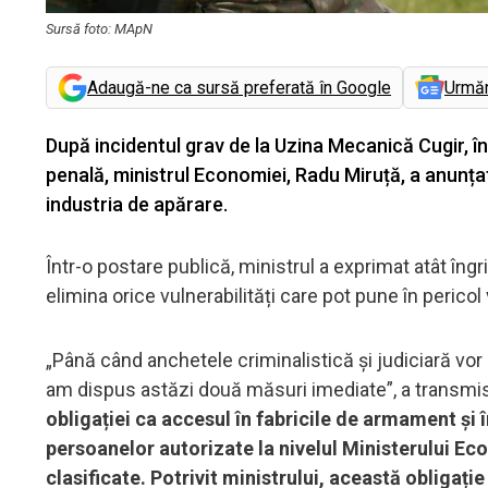
Sursă foto: MApN
Adaugă-ne ca sursă preferată în Google
Urmă
După incidentul grav de la Uzina Mecanică Cugir, î
penală, ministrul Economiei, Radu Miruță, a anunța
industria de apărare.
Într-o postare publică, ministrul a exprimat atât îngri
elimina orice vulnerabilități care pot pune în perico
„Până când anchetele criminalistică și judiciară vo
am dispus astăzi două măsuri imediate”, a transmi
obligației ca accesul în fabricile de armament și 
persoanelor autorizate la nivelul Ministerului Econ
clasificate. Potrivit ministrului, această obligație