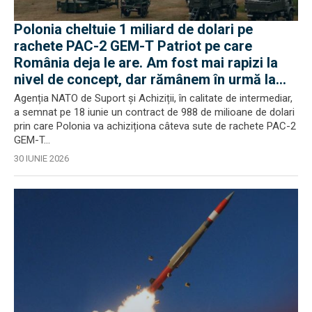
Polonia cheltuie 1 miliard de dolari pe
rachete PAC-2 GEM-T Patriot pe care
România deja le are. Am fost mai rapizi la
nivel de concept, dar rămânem în urmă la
negocieri și industrie
Agenția NATO de Suport și Achiziții, în calitate de intermediar,
a semnat pe 18 iunie un contract de 988 de milioane de dolari
prin care Polonia va achiziționa câteva sute de rachete PAC-2
GEM-T...
30 IUNIE 2026