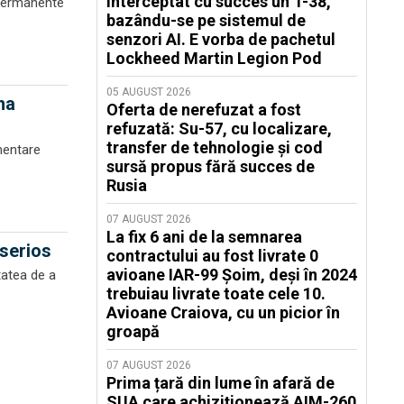
interceptat cu succes un T-38,
 permanente
bazându-se pe sistemul de
senzori AI. E vorba de pachetul
Lockheed Martin Legion Pod
05 AUGUST 2026
na
Oferta de nerefuzat a fost
refuzată: Su-57, cu localizare,
transfer de tehnologie și cod
mentare
sursă propus fără succes de
Rusia
07 AUGUST 2026
La fix 6 ani de la semnarea
 serios
contractului au fost livrate 0
avioane IAR-99 Șoim, deși în 2024
tatea de a
trebuiau livrate toate cele 10.
Avioane Craiova, cu un picior în
groapă
07 AUGUST 2026
Prima țară din lume în afară de
SUA care achiziționează AIM-260