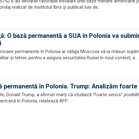
(57%) s-au declarat favorabili instalării unei baze militare americane
ondaj realizat de Institutul Ibris şi publicat luni de...
: O bază permanentă a SUA în Polonia va submi
i
ericane permanente în Polonia ar obliga Moscova să ia măsuri supli
itar şi tehnic pentru a asigura securitatea Rusiei în noul context, a...
ă permanentă în Polonia. Trump: Analizăm foarte
te, Donald Trump, a afirmat marţi că studiază "foarte serios" posibili
mericană în Polonia, relatează AFP.