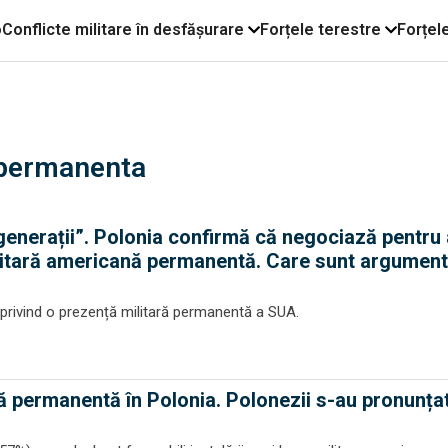
o
Conflicte militare în desfășurare
Forțele terestre
Forțel
a permanenta
 generații”. Polonia confirmă că negociază pentru 
litară americană permanentă. Care sunt argument
e privind o prezență militară permanentă a SUA.
ă permanentă în Polonia. Polonezii s-au pronunțat