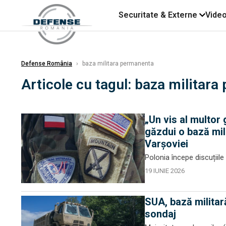
Securitate & Externe
Vide
Defense România
›
baza militara permanenta
Articole cu tagul: baza militar
„Un vis al multor
găzdui o bază mi
Varșoviei
Polonia începe discuțiil
19 IUNIE 2026
SUA, bază militar
sondaj