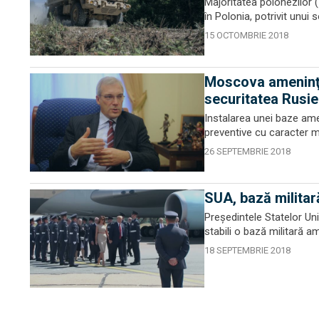
Majoritatea polonezilor 
în Polonia, potrivit unui s
15 OCTOMBRIE 2018
Moscova ameninţă
securitatea Rusie
Instalarea unei baze am
preventive cu caracter mil
26 SEPTEMBRIE 2018
SUA, bază militar
Preşedintele Statelor Uni
stabili o bază militară a
18 SEPTEMBRIE 2018