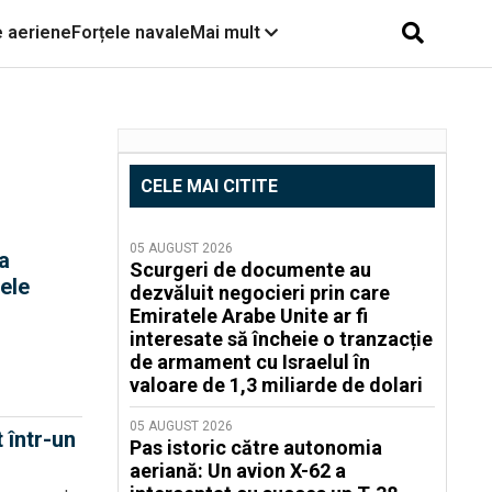
e aeriene
Forțele navale
Mai mult
CELE MAI CITITE
05 AUGUST 2026
a
Scurgeri de documente au
ele
dezvăluit negocieri prin care
Emiratele Arabe Unite ar fi
interesate să încheie o tranzacție
de armament cu Israelul în
valoare de 1,3 miliarde de dolari
05 AUGUST 2026
 într-un
Pas istoric către autonomia
aeriană: Un avion X-62 a