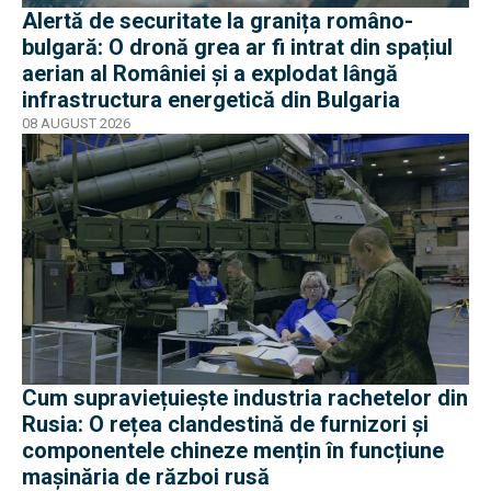
Alertă de securitate la granița româno-
bulgară: O dronă grea ar fi intrat din spațiul
aerian al României și a explodat lângă
infrastructura energetică din Bulgaria
08 AUGUST 2026
Cum supraviețuiește industria rachetelor din
Rusia: O rețea clandestină de furnizori și
componentele chineze mențin în funcțiune
mașinăria de război rusă