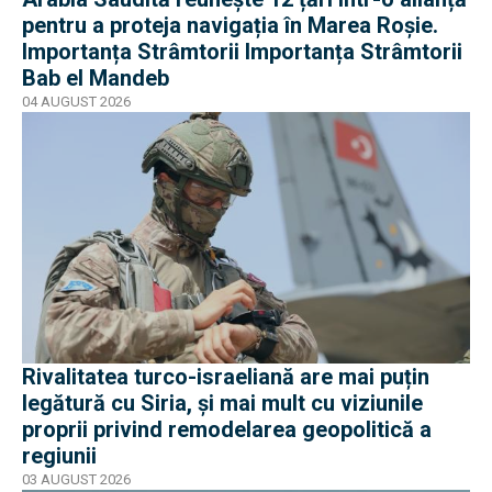
pentru a proteja navigația în Marea Roșie.
Importanța Strâmtorii Importanța Strâmtorii
Bab el Mandeb
04 AUGUST 2026
Rivalitatea turco-israeliană are mai puțin
legătură cu Siria, și mai mult cu viziunile
proprii privind remodelarea geopolitică a
regiunii
03 AUGUST 2026