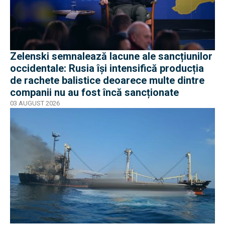
Zelenski semnalează lacune ale sancțiunilor
occidentale: Rusia își intensifică producția
de rachete balistice deoarece multe dintre
companii nu au fost încă sancționate
03 AUGUST 2026