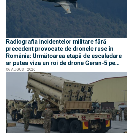
Radiografia incidentelor militare fără
precedent provocate de dronele ruse în
România: Următoarea etapă de escaladare
ar putea viza un roi de drone Geran-5 pe
direcția Galați-Reni
06 AUGUST 2026