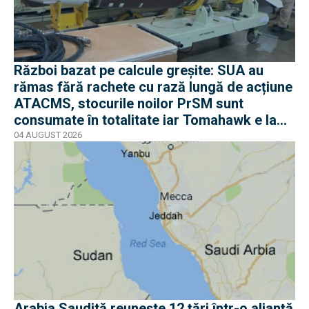
Război bazat pe calcule greșite: SUA au
rămas fără rachete cu rază lungă de acțiune
ATACMS, stocurile noilor PrSM sunt
consumate în totalitate iar Tomahawk e la
jumătate
04 AUGUST 2026
Arabia Saudită reunește 12 țări într-o alianță