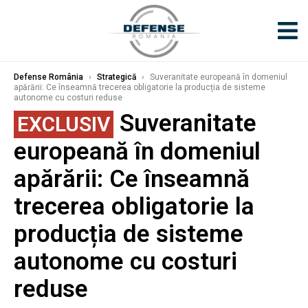
Defense România
›
Strategică
›
Suveranitate europeană în domeniul
apărării: Ce înseamnă trecerea obligatorie la producția de sisteme
autonome cu costuri reduse
Suveranitate
EXCLUSIV
europeană în domeniul
apărării: Ce înseamnă
trecerea obligatorie la
producția de sisteme
autonome cu costuri
reduse