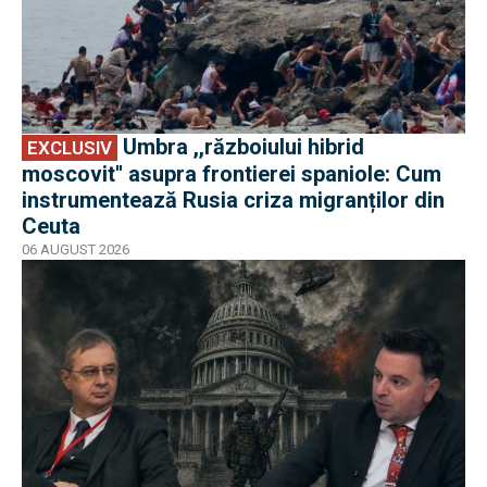
Umbra ,,războiului hibrid
EXCLUSIV
moscovit'' asupra frontierei spaniole: Cum
instrumentează Rusia criza migranților din
Ceuta
06 AUGUST 2026
EXCLUSIV