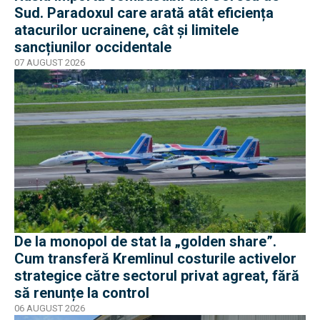
Sud. Paradoxul care arată atât eficiența
atacurilor ucrainene, cât și limitele
sancțiunilor occidentale
07 AUGUST 2026
De la monopol de stat la „golden share”.
Cum transferă Kremlinul costurile activelor
strategice către sectorul privat agreat, fără
să renunțe la control
06 AUGUST 2026