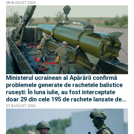
08 AUGUST 2026
Ministerul ucrainean al Apărării confirmă
problemele generate de rachetele balistice
rusești: În luna iulie, au fost interceptate
doar 29 din cele 195 de rachete lansate de
armata rusă
07 AUGUST 2026