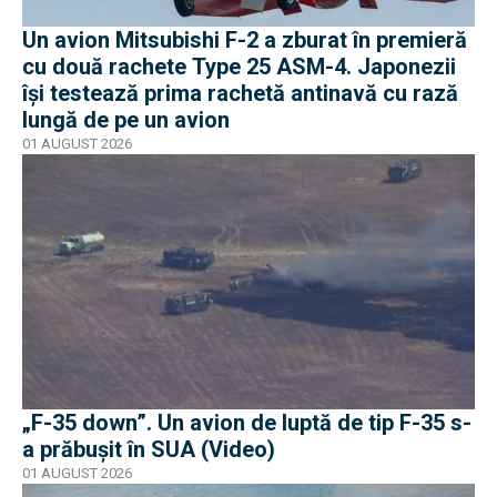
Un avion Mitsubishi F-2 a zburat în premieră
cu două rachete Type 25 ASM-4. Japonezii
își testează prima rachetă antinavă cu rază
lungă de pe un avion
01 AUGUST 2026
„F-35 down”. Un avion de luptă de tip F-35 s-
a prăbușit în SUA (Video)
01 AUGUST 2026