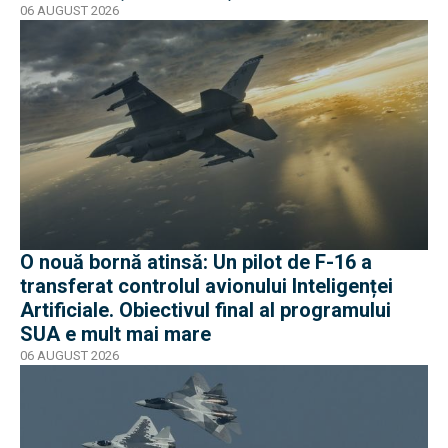
trecut
06 AUGUST 2026
O nouă bornă atinsă: Un pilot de F-16 a
transferat controlul avionului Inteligenței
Artificiale. Obiectivul final al programului
SUA e mult mai mare
06 AUGUST 2026