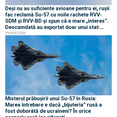
Deși nu au suficiente avioane pentru ei, rușii
fac reclamă Su-57 cu noile rachete RVV-
SDM și RVV-BD și spun că e mare „interes”.
Deocamdată au exportat doar unui stat:
Algeria
29 IULIE 2026
Misterul prăbușirii unui Su-57 în Rusia:
Marea întrebare e dacă „bijuteria” rusă a
fost doborâtă de ucraineni? În orice