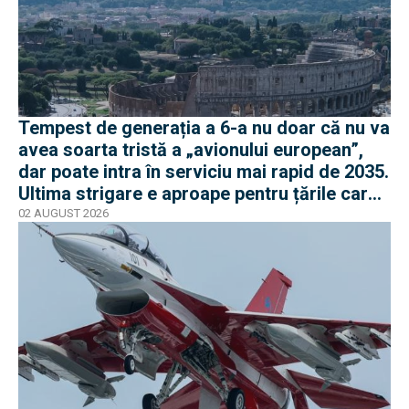
Tempest de generația a 6-a nu doar că nu va
avea soarta tristă a „avionului european”,
dar poate intra în serviciu mai rapid de 2035.
Ultima strigare e aproape pentru țările care
vor în program
02 AUGUST 2026