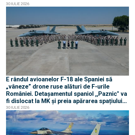
30 IULIE 2026
E rândul avioanelor F-18 ale Spaniei să
„vâneze” drone ruse alături de F-urile
României. Detașamentul spaniol ,,Paznic'' va
fi dislocat la MK și preia apărarea spațiului
aerian românesc
30 IULIE 2026