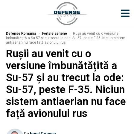
Defense România
›
Forțele aeriene
›
Rușii au venit cu o versiune
îmbunătățită a Su-57 și au trecut la ode: Su-57, peste F-35. Niciun sistem
antiaerian nu face față avionului rus
Rușii au venit cu o
versiune îmbunătățită a
Su-57 și au trecut la ode:
Su-57, peste F-35. Niciun
sistem antiaerian nu face
față avionului rus
De
Ionel Copcea