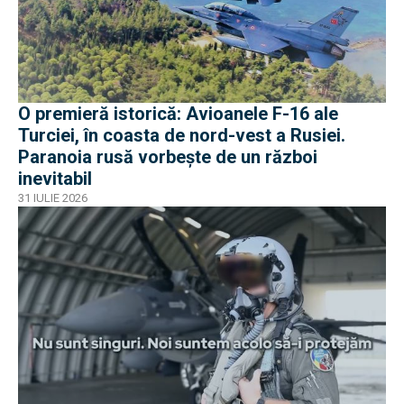
O premieră istorică: Avioanele F-16 ale
Turciei, în coasta de nord-vest a Rusiei.
Paranoia rusă vorbește de un război
inevitabil
31 IULIE 2026