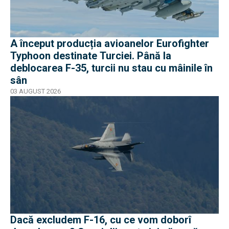
A început producția avioanelor Eurofighter
Typhoon destinate Turciei. Până la
deblocarea F-35, turcii nu stau cu mâinile în
sân
03 AUGUST 2026
Dacă excludem F-16, cu ce vom doborî