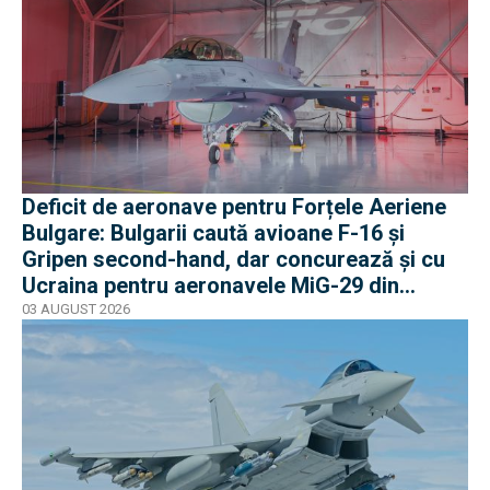
Deficit de aeronave pentru Forțele Aeriene
Bulgare: Bulgarii caută avioane F-16 și
Gripen second-hand, dar concurează și cu
Ucraina pentru aeronavele MiG-29 din
Polonia
03 AUGUST 2026