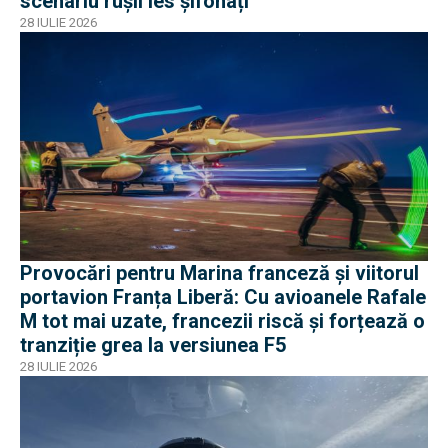
scenariu rușii ies șifonați
28 IULIE 2026
Provocări pentru Marina franceză și viitorul
portavion Franța Liberă: Cu avioanele Rafale
M tot mai uzate, francezii riscă și forțează o
tranziție grea la versiunea F5
28 IULIE 2026