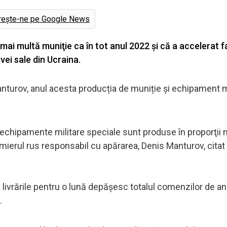
rește-ne pe Google News
 mai multă muniţie ca în tot anul 2022 şi că a accelerat 
vei sale din Ucraina.
Manturov, anul acesta producția de muniție și echipament mi
 echipamente militare speciale sunt produse în proporţii 
emierul rus responsabil cu apărarea, Denis Manturov, citat
e livrările pentru o lună depăşesc totalul comenzilor de anu
.