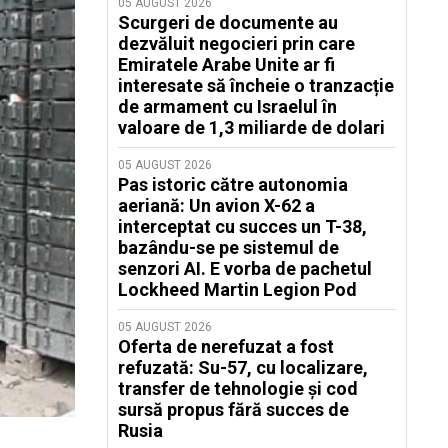
05 AUGUST 2026
Scurgeri de documente au
dezvăluit negocieri prin care
Emiratele Arabe Unite ar fi
interesate să încheie o tranzacție
de armament cu Israelul în
valoare de 1,3 miliarde de dolari
05 AUGUST 2026
Pas istoric către autonomia
aeriană: Un avion X-62 a
interceptat cu succes un T-38,
bazându-se pe sistemul de
senzori AI. E vorba de pachetul
Lockheed Martin Legion Pod
05 AUGUST 2026
Oferta de nerefuzat a fost
refuzată: Su-57, cu localizare,
transfer de tehnologie și cod
sursă propus fără succes de
Rusia