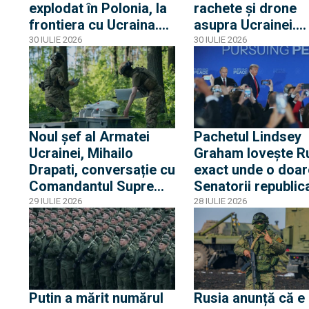
explodat în Polonia, la
rachete și drone
frontiera cu Ucraina.
asupra Ucrainei.
Racheta s-a prăbușit
Loviturile principa
30 IULIE 2026
30 IULIE 2026
înainte de a fi angajată
fost semnalate la 
de un F-16 polonez
și Lviv
Noul șef al Armatei
Pachetul Lindsey
Ucrainei, Mihailo
Graham lovește R
Drapati, conversație cu
exact unde o doar
Comandantul Suprem
Senatorii republica
al NATO privind
democrați au conv
29 IULIE 2026
28 IULIE 2026
strategia Ucrainei în
asupra sancțiunilo
războiul declanșat de
Trump a anunțat c
Rusia
promulga pachetu
Putin a mărit numărul
Rusia anunță că e