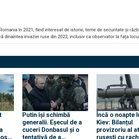
omania în 2021, fiind interesat de istorie, teme de securitate și răzb
 dinaintea invaziei ruse din 2022, inclusiv ca observator la fața locul
t
Putin își schimbă
Încă o noapte l
generalii. Eșecul de a
Kiev: Bilanțul
 a
cuceri Donbasul și o
provizoriu al a
fost
tentativă de a
rusești cu rac