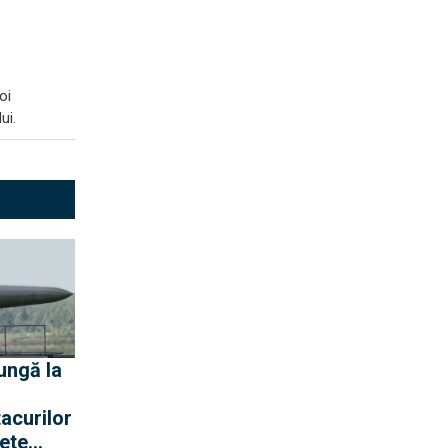
oi
ui.
ungă la
tacurilor
hete