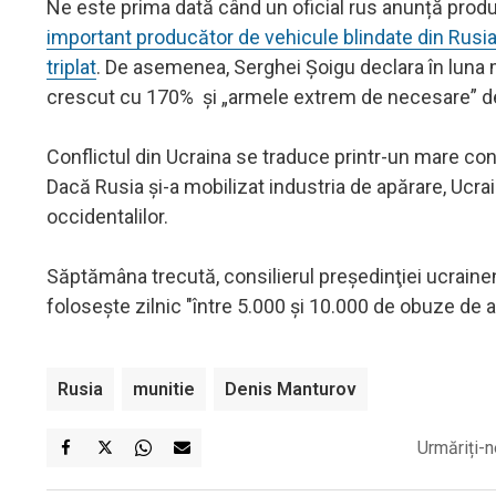
Ne este prima dată când un oficial rus anunță produ
important producător de vehicule blindate din Rusi
triplat
. De asemenea, Serghei Șoigu declara în luna m
crescut cu 170% și „armele extrem de necesare” de
Conflictul din Ucraina se traduce printr-un mare c
Dacă Rusia şi-a mobilizat industria de apărare, Ucrain
occidentalilor.
Săptămâna trecută, consilierul preşedinţiei ucraine
foloseşte zilnic "între 5.000 şi 10.000 de obuze de ac
Rusia
munitie
Denis Manturov
Urmăriți-n