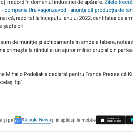
cții record în domeniul industriei de apărare.
Zilele trecut
a - compania Uralvagonzavod - anunţa că producția de tan
ai că, raportat la începutul anului 2022, cantitatea de a
 șapte ori.
onsum de muniţie şi echipamente în ambele tabere, noteaz
a primeşte la rândul ei un ajutor militar crucial din partea
ne Mihailo Podoliak a declarat pentru France Presse că Ki
elaşi tip".
Google News
e și pe
și în aplicațiile mobile