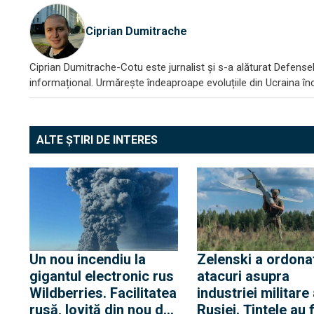
Ciprian Dumitrache
Ciprian Dumitrache-Cotu este jurnalist și s-a alăturat DefenseR
informațional. Urmărește îndeaproape evoluțiile din Ucraina încă
ALTE ȘTIRI DE INTERES
Un nou incendiu la
Zelenski a ordona
gigantul electronic rus
atacuri asupra
Wildberries. Facilitatea
industriei militare
rusă, lovită din nou de
Rusiei. Țintele au 