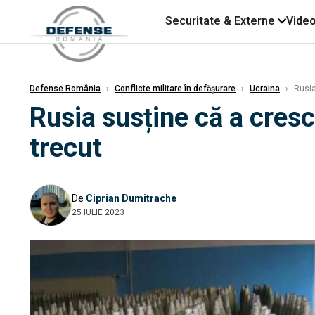
Securitate & Externe
Vide
Defense România
›
Conflicte militare în defășurare
›
Ucraina
›
Rusia
Rusia susține că a cresc
trecut
De
Ciprian Dumitrache
25 IULIE 2023