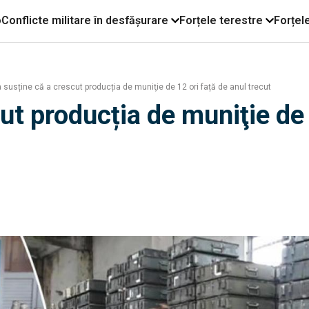
o
Conflicte militare în desfășurare
Forțele terestre
Forțel
 susține că a crescut producția de muniţie de 12 ori față de anul trecut
ut producția de muniţie de 