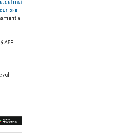
e, cel mai
curi s-a
rmament a
ă AFP.
evul