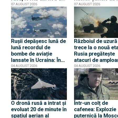
drone ucrainene
identificate iar
07 AUGUST 2026
07 AUGUST 2026
ucrainenii se
pregătesc să
„elibereze dronele
Rușii depășesc lună de
Războiul de uzură
lună recordul de
trece la o nouă et
bombe de aviație
Rusia pregătește
lansate în Ucraina: În
atacuri de amploa
iulie, 8.300 de KAB-uri
asupra rețelelor d
04 AUGUST 2026
04 AUGUST 2026
au fost folosite
și canalizare
împotriva orașelor
ucrainene
O dronă rusă a intrat și
Într-un colț de
evoluat 20 de minute în
cafenea: Explozie
spațiul aerian al
puternică la Mosc