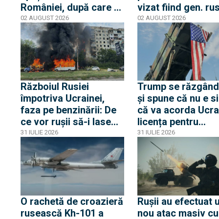
României, după care a
vizat fiind gen. ru
ieșit. La ieșire
Aleksandr Chaiko
02 AUGUST 2026
02 AUGUST 2026
ucrainenii au doborât-
șeful aviației milit
o
ruse cunoscut ca
„măcelarul din Bu
Chaiko ar fi
supraviețuit
Războiul Rusiei
Trump se răzgând
împotriva Ucrainei,
și spune că nu e s
faza pe benzinării: De
că va acorda Ucra
ce vor rușii să-i lase
licența pentru
fără combustibili pe
rachetele Patriot
31 IULIE 2026
31 IULIE 2026
ucrainenii din zona
frontului
O rachetă de croazieră
Rușii au efectuat 
rusească Kh-101 a
nou atac masiv cu