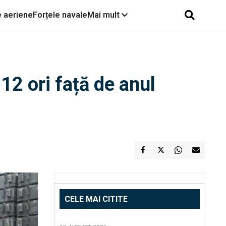
e aeriene
Forțele navale
Mai mult
12 ori față de anul
CELE MAI CITITE