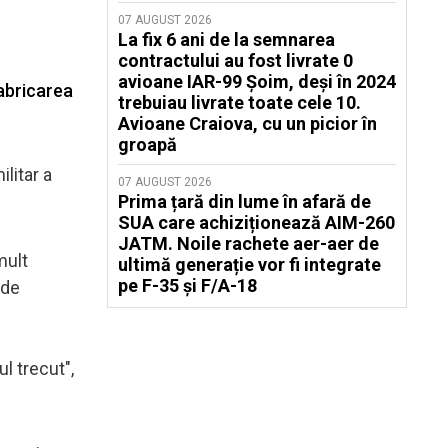
07 AUGUST 2026
La fix 6 ani de la semnarea
contractului au fost livrate 0
avioane IAR-99 Șoim, deși în 2024
fabricarea
trebuiau livrate toate cele 10.
Avioane Craiova, cu un picior în
groapă
litar a
07 AUGUST 2026
Prima țară din lume în afară de
SUA care achiziționează AIM-260
JATM. Noile rachete aer-aer de
mult
ultimă generație vor fi integrate
pe F-35 și F/A-18
 de
l trecut",