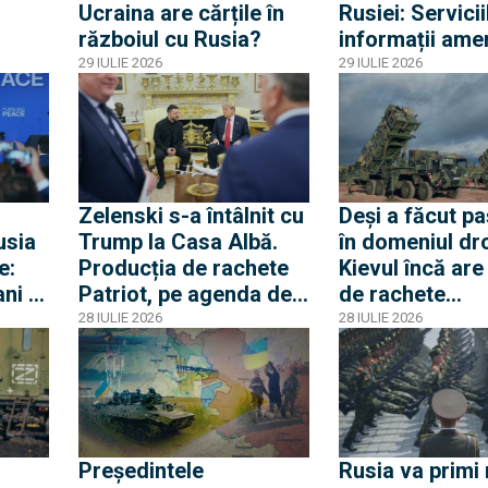
Ucraina are cărțile în
Rusiei: Servicii
războiul cu Rusia?
informații amer
le au
franceze ajută 
29 IULIE 2026
29 IULIE 2026
Kiev
să aleagă ținte
pentru atacuril
drone
Zelenski s-a întâlnit cu
Deși a făcut paș
usia
Trump la Casa Albă.
în domeniul dro
e:
Producția de rachete
Kievul încă are
ni și
Patriot, pe agenda de
de rachete
enit
discuții
interceptoare.
28 IULIE 2026
28 IULIE 2026
r.
Germania, ruga
ă va
accelereze livr
l
Președintele
Rusia va primi 