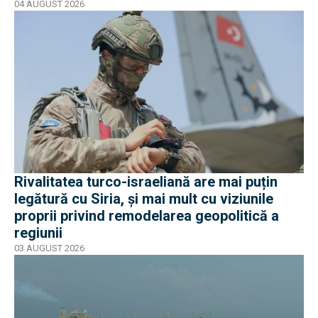
04 AUGUST 2026
Rivalitatea turco-israeliană are mai puțin
legătură cu Siria, și mai mult cu viziunile
proprii privind remodelarea geopolitică a
regiunii
03 AUGUST 2026