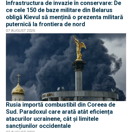
Infrastructura de invazie în conservare: De
ce cele 150 de baze militare din Belarus
obligă Kievul să mențină o prezenta militară
puternică la frontiera de nord
07 AUGUST 2026
Rusia importă combustibil din Coreea de
Sud. Paradoxul care arată atât eficiența
atacurilor ucrainene, cât și limitele
sancțiunilor occidentale