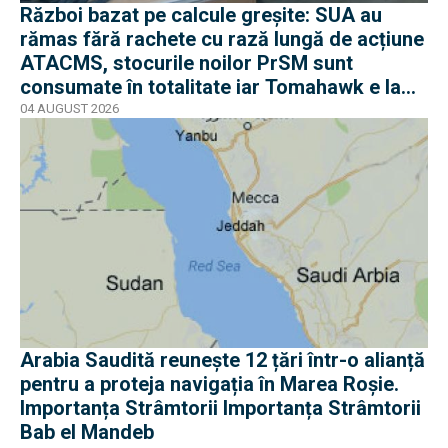
Război bazat pe calcule greșite: SUA au
rămas fără rachete cu rază lungă de acțiune
ATACMS, stocurile noilor PrSM sunt
consumate în totalitate iar Tomahawk e la
jumătate
04 AUGUST 2026
Arabia Saudită reunește 12 țări într-o alianță
pentru a proteja navigația în Marea Roșie.
Importanța Strâmtorii Importanța Strâmtorii
Bab el Mandeb