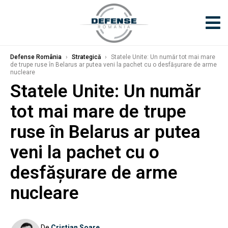
Defense România
›
Strategică
›
Statele Unite: Un număr tot mai mare
de trupe ruse în Belarus ar putea veni la pachet cu o desfăşurare de arme
nucleare
Statele Unite: Un număr
tot mai mare de trupe
ruse în Belarus ar putea
veni la pachet cu o
desfăşurare de arme
nucleare
De
Cristian Soare