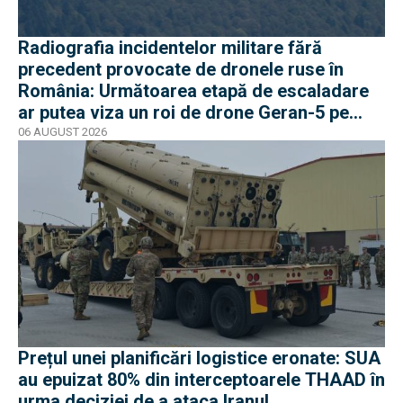
Radiografia incidentelor militare fără
precedent provocate de dronele ruse în
România: Următoarea etapă de escaladare
ar putea viza un roi de drone Geran-5 pe
direcția Galați-Reni
06 AUGUST 2026
Prețul unei planificări logistice eronate: SUA
au epuizat 80% din interceptoarele THAAD în
urma deciziei de a ataca Iranul