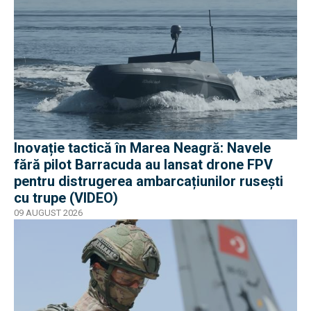
Inovație tactică în Marea Neagră: Navele
fără pilot Barracuda au lansat drone FPV
pentru distrugerea ambarcațiunilor rusești
cu trupe (VIDEO)
09 AUGUST 2026
EXCLUSIV