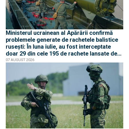
Ministerul ucrainean al Apărării confirmă
problemele generate de rachetele balistice
rusești: În luna iulie, au fost interceptate
doar 29 din cele 195 de rachete lansate de
armata rusă
07 AUGUST 2026