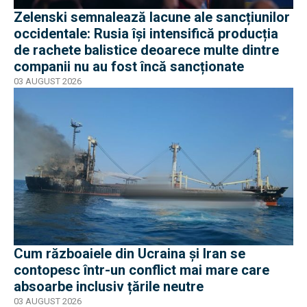
Zelenski semnalează lacune ale sancțiunilor
occidentale: Rusia își intensifică producția
de rachete balistice deoarece multe dintre
companii nu au fost încă sancționate
03 AUGUST 2026
Cum războaiele din Ucraina și Iran se
contopesc într-un conflict mai mare care
absoarbe inclusiv țările neutre
03 AUGUST 2026