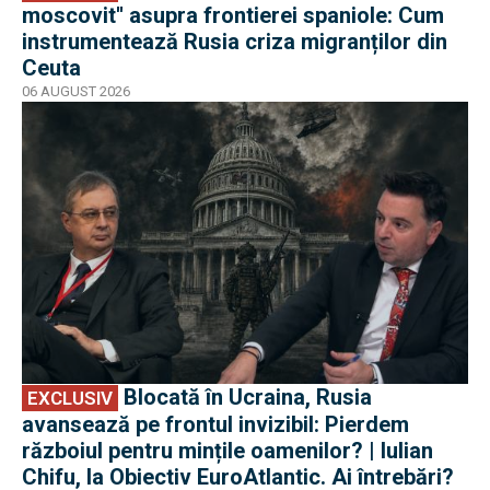
moscovit'' asupra frontierei spaniole: Cum
instrumentează Rusia criza migranților din
Ceuta
06 AUGUST 2026
EXCLUSIV
Blocată în Ucraina, Rusia
EXCLUSIV
avansează pe frontul invizibil: Pierdem
războiul pentru mințile oamenilor? | Iulian
Chifu, la Obiectiv EuroAtlantic. Ai întrebări?