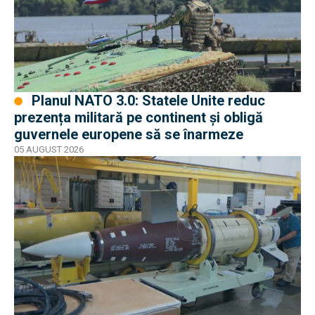
Planul NATO 3.0: Statele Unite reduc
prezența militară pe continent și obligă
guvernele europene să se înarmeze
05 AUGUST 2026