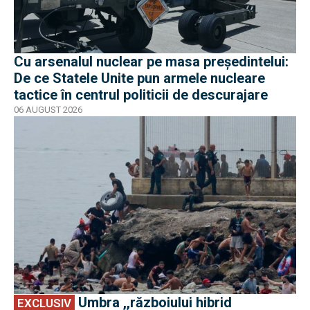
Cu arsenalul nuclear pe masa preşedintelui:
De ce Statele Unite pun armele nucleare
tactice în centrul politicii de descurajare
06 AUGUST 2026
EXCLUSIV
Umbra ,,războiului hibrid
EXCLUSIV