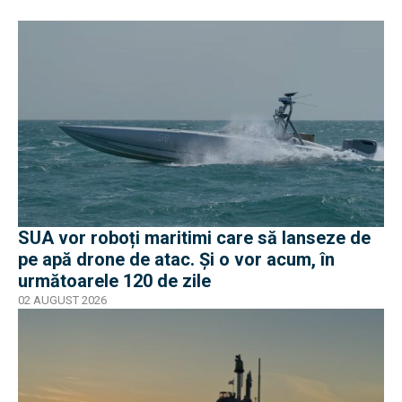
SUA vor roboți maritimi care să lanseze de
pe apă drone de atac. Și o vor acum, în
următoarele 120 de zile
02 AUGUST 2026