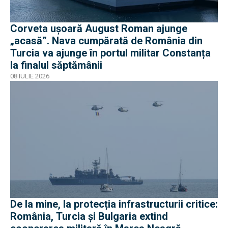
Corveta ușoară August Roman ajunge
„acasă”. Nava cumpărată de România din
Turcia va ajunge în portul militar Constanța
la finalul săptămânii
08 IULIE 2026
De la mine, la protecția infrastructurii critice:
România, Turcia și Bulgaria extind