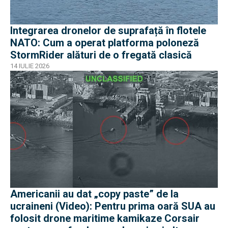
Integrarea dronelor de suprafață în flotele
NATO: Cum a operat platforma poloneză
StormRider alături de o fregată clasică
14 IULIE 2026
Americanii au dat „copy paste” de la
ucraineni (Video): Pentru prima oară SUA au
folosit drone maritime kamikaze Corsair