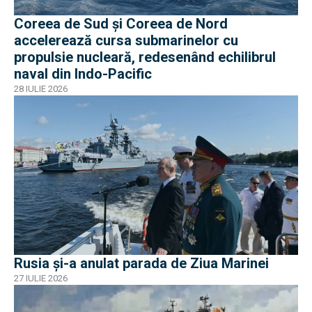
Coreea de Sud și Coreea de Nord
accelerează cursa submarinelor cu
propulsie nucleară, redesenând echilibrul
naval din Indo-Pacific
28 IULIE 2026
Rusia și-a anulat parada de Ziua Marinei
27 IULIE 2026