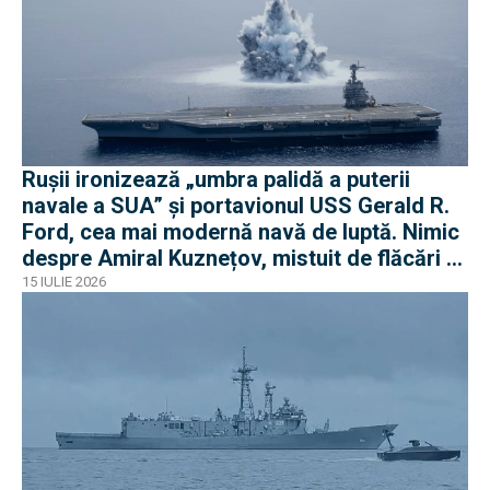
Rușii ironizează „umbra palidă a puterii
navale a SUA” și portavionul USS Gerald R.
Ford, cea mai modernă navă de luptă. Nimic
despre Amiral Kuznețov, mistuit de flăcări și
ruginit la cheu
15 IULIE 2026