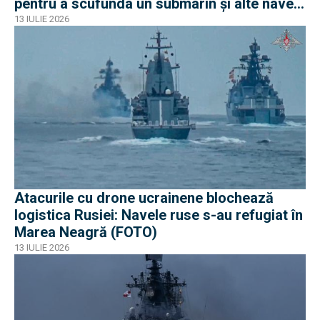
pentru a scufunda un submarin și alte nave
iraniene
13 IULIE 2026
Atacurile cu drone ucrainene blochează
logistica Rusiei: Navele ruse s-au refugiat în
Marea Neagră (FOTO)
13 IULIE 2026