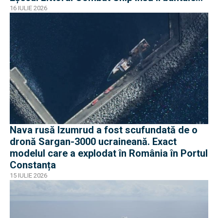
pe americani
16 IULIE 2026
Nava rusă Izumrud a fost scufundată de o
dronă Sargan-3000 ucraineană. Exact
modelul care a explodat în România în Portul
Constanța
15 IULIE 2026