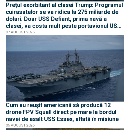
Prețul exorbitant al clasei Trump: Programul
cuirasatelor se va ridica la 275 miliarde de
dolari. Doar USS Defiant, prima navă a
clasei, va costa mult peste portavionul USS
Gerald R. Ford
07 AUGUST 2026
Cum au reușit americanii să producă 12
drone FPV Squall direct pe mare la bordul
navei de asalt USS Essex, aflată în misiune
06 AUGUST 2026