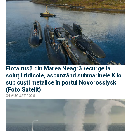
Flota rusă din Marea Neagră recurge la
soluții ridicole, ascunzând submarinele Kilo
sub cuști metalice în portul Novorossiysk
(Foto Satelit)
04 AUGUST 2026