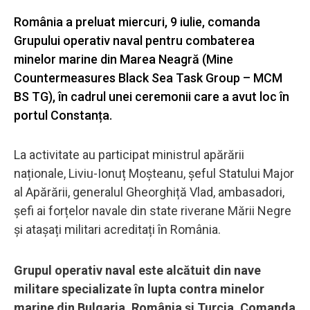
România a preluat miercuri, 9 iulie, comanda
Grupului operativ naval pentru combaterea
minelor marine din Marea Neagră (Mine
Countermeasures Black Sea Task Group – MCM
BS TG), în cadrul unei ceremonii care a avut loc în
portul Constanța.
La activitate au participat ministrul apărării
naționale, Liviu-Ionuț Moșteanu, șeful Statului Major
al Apărării, generalul Gheorghiță Vlad, ambasadori,
șefi ai forțelor navale din state riverane Mării Negre
și atașați militari acreditați în România.
Grupul operativ naval este alcătuit din nave
militare specializate în lupta contra minelor
marine din Bulgaria, România şi Turcia. Comanda