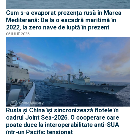
Cum s-a evaporat prezența rusă în Marea
Mediterană: De la o escadră maritimă în
2022, la zero nave de luptă în prezent
06 IULIE 2026
Rusia și China își sincronizează flotele în
cadrul Joint Sea-2026. O cooperare care
poate duce la interoperabilitate anti-SUA
într-un Pacific tensionat