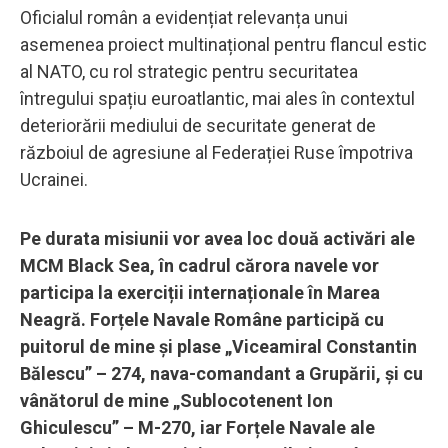
Oficialul român a evidențiat relevanța unui
asemenea proiect multinațional pentru flancul estic
al NATO, cu rol strategic pentru securitatea
întregului spațiu euroatlantic, mai ales în contextul
deteriorării mediului de securitate generat de
războiul de agresiune al Federației Ruse împotriva
Ucrainei.
Pe durata misiunii vor avea loc două activări ale
MCM Black Sea, în cadrul cărora navele vor
participa la exerciții internaționale în Marea
Neagră. Forțele Navale Române participă cu
puitorul de mine și plase „Viceamiral Constantin
Bălescu” – 274, nava-comandant a Grupării, și cu
vânătorul de mine „Sublocotenent Ion
Ghiculescu” – M-270, iar Forțele Navale ale