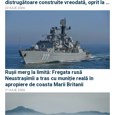
distrugătoare construite vreodată, oprit la 3
nave
22 IULIE 2026
Rușii merg la limită: Fregata rusă
Neustrașîmîi a tras cu muniție reală în
apropiere de coasta Marii Britanii
21 IULIE 2026