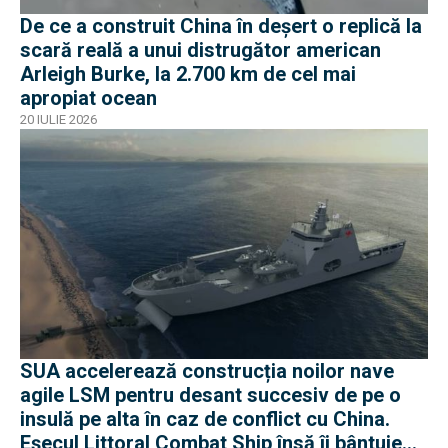
De ce a construit China în deșert o replică la
scară reală a unui distrugător american
Arleigh Burke, la 2.700 km de cel mai
apropiat ocean
20 IULIE 2026
SUA accelerează construcția noilor nave
agile LSM pentru desant succesiv de pe o
insulă pe alta în caz de conflict cu China.
Eșecul Littoral Combat Ship însă îi bântuie