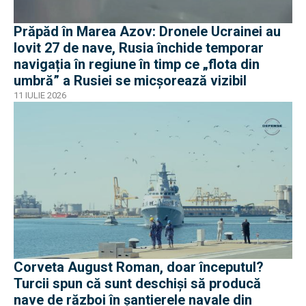
Prăpăd în Marea Azov: Dronele Ucrainei au
lovit 27 de nave, Rusia închide temporar
navigația în regiune în timp ce „flota din
umbră” a Rusiei se micșorează vizibil
11 IULIE 2026
Corveta August Roman, doar începutul?
Turcii spun că sunt deschiși să producă
nave de război în șantierele navale din