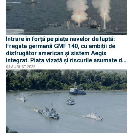
Intrare în forță pe piața navelor de luptă:
Fregata germană GMF 140, cu ambiții de
distrugător american și sistem Aegis
integrat. Piața vizată și riscurile asumate de
Rheinmetall
04 AUGUST 2026