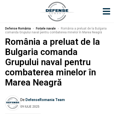
Defense România
›
Forțele navale
›
România a preluat de la Bulgaria
comanda Grupului naval pentru combaterea minelor în Marea Neagră
România a preluat de la
Bulgaria comanda
Grupului naval pentru
combaterea minelor în
Marea Neagră
De
DefenseRomania Team
09 IULIE 2025