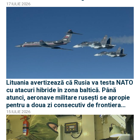
americani
17 IULIE 2026
Lituania avertizează că Rusia va testa NATO
cu atacuri hibride în zona baltică. Până
atunci, aeronave militare rusești se apropie
pentru a doua zi consecutiv de frontiera
Poloniei
15 IULIE 2026