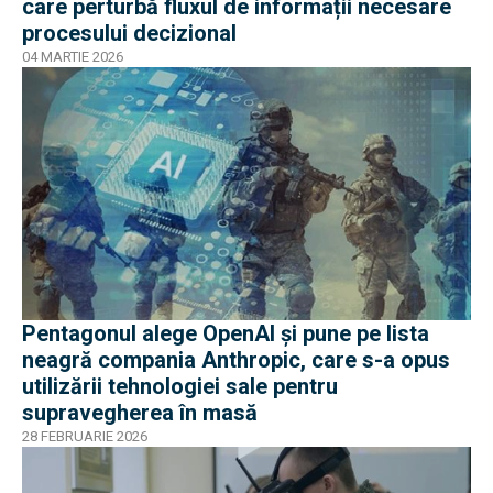
care perturbă fluxul de informații necesare
procesului decizional
04 MARTIE 2026
Pentagonul alege OpenAI și pune pe lista
neagră compania Anthropic, care s-a opus
utilizării tehnologiei sale pentru
supravegherea în masă
28 FEBRUARIE 2026