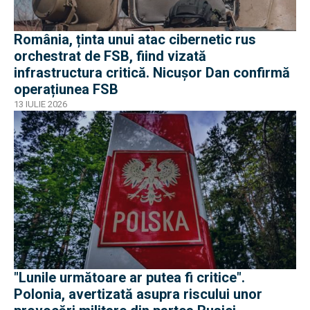
România, ținta unui atac cibernetic rus
orchestrat de FSB, fiind vizată
infrastructura critică. Nicușor Dan confirmă
operațiunea FSB
13 IULIE 2026
"Lunile următoare ar putea fi critice".
Polonia, avertizată asupra riscului unor