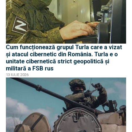
Cum funcționează grupul Turla care a vizat
și atacul cibernetic din România. Turla e o
unitate cibernetică strict geopolitică și
militară a FSB rus
13 IULIE 2026