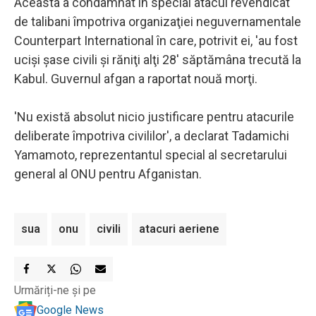
Aceasta a condamnat în special atacul revendicat
de talibani împotriva organizaţiei neguvernamentale
Counterpart International în care, potrivit ei, 'au fost
ucişi şase civili şi răniţi alţi 28' săptămâna trecută la
Kabul. Guvernul afgan a raportat nouă morţi.
'Nu există absolut nicio justificare pentru atacurile
deliberate împotriva civililor', a declarat Tadamichi
Yamamoto, reprezentantul special al secretarului
general al ONU pentru Afganistan.
sua
onu
civili
atacuri aeriene
Urmăriți-ne și pe
Google News