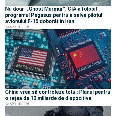
Nu doar „Ghost Murmur”. CIA a folosit
programul Pegasus pentru a salva pilotul
avionului F-15 doborât în Iran
13 APRILIE 2026
China vrea să controleze totul: Planul pentru
o rețea de 10 miliarde de dispozitive
12 APRILIE 2026