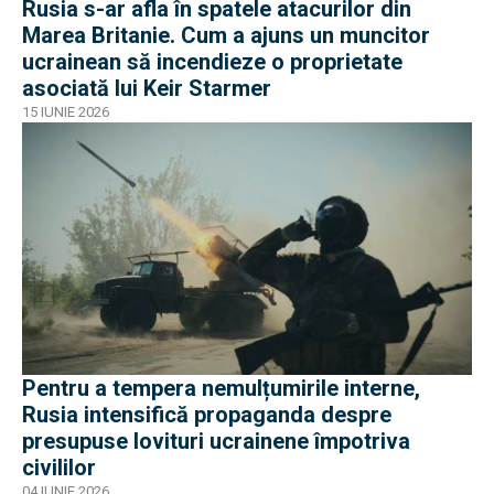
Rusia s-ar afla în spatele atacurilor din
Marea Britanie. Cum a ajuns un muncitor
ucrainean să incendieze o proprietate
asociată lui Keir Starmer
15 IUNIE 2026
Pentru a tempera nemulțumirile interne,
Rusia intensifică propaganda despre
presupuse lovituri ucrainene împotriva
civililor
04 IUNIE 2026