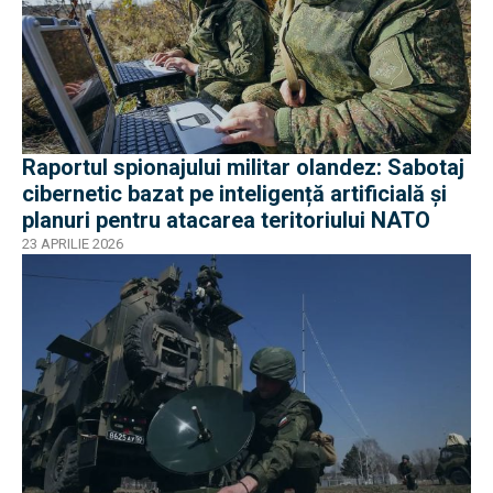
Raportul spionajului militar olandez: Sabotaj
cibernetic bazat pe inteligență artificială și
planuri pentru atacarea teritoriului NATO
23 APRILIE 2026