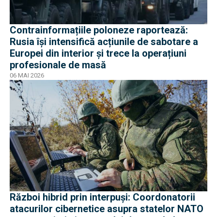
Contrainformațiile poloneze raportează:
Rusia își intensifică acțiunile de sabotare a
Europei din interior și trece la operațiuni
profesionale de masă
06 MAI 2026
Război hibrid prin interpuși: Coordonatorii
atacurilor cibernetice asupra statelor NATO