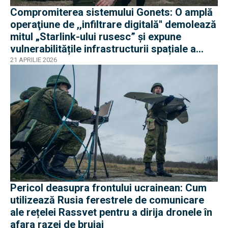
Compromiterea sistemului Gonets: O amplă
operaţiune de ,,infiltrare digitală'' demolează
mitul „Starlink-ului rusesc” și expune
vulnerabilitățile infrastructurii spațiale a
Rusie
21 APRILIE 2026
Pericol deasupra frontului ucrainean: Cum
utilizează Rusia ferestrele de comunicare
ale rețelei Rassvet pentru a dirija dronele în
afara razei de bruiaj