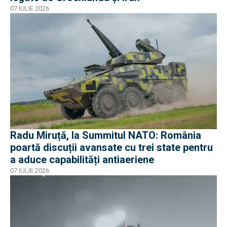
07 IULIE 2026
Radu Miruță, la Summitul NATO: România
poartă discuții avansate cu trei state pentru
a aduce capabilități antiaeriene
07 IULIE 2026