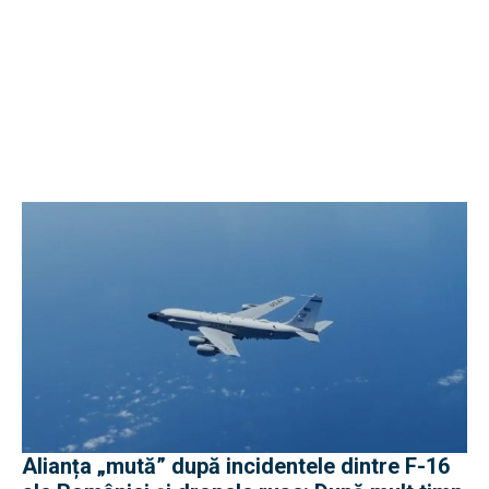
Alianța „mută” după incidentele dintre F-16