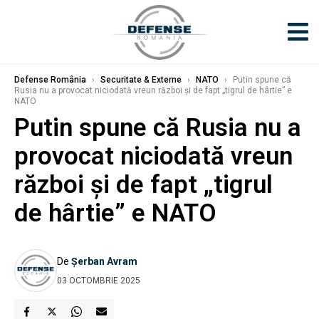
Defense România
›
Securitate & Externe
›
NATO
›
Putin spune că
Rusia nu a provocat niciodată vreun război și de fapt „tigrul de hârtie” e
NATO
Putin spune că Rusia nu a
provocat niciodată vreun
război și de fapt „tigrul
de hârtie” e NATO
De
Șerban Avram
03 OCTOMBRIE 2025