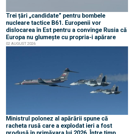
Trei țări „candidate” pentru bombele
nucleare tactice B61. Europenii vor
dislocarea în Est pentru a convinge Rusia că
Europa nu glumește cu propria-i apărare
02 AUGUST 2026
Ministrul polonez al apărării spune că
racheta rusă care a explodat ieri a fost
produsă în primăvara lui 2026. Între timp,