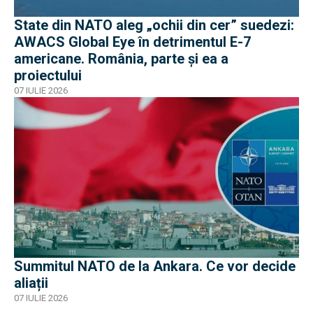
State din NATO aleg „ochii din cer” suedezi:
AWACS Global Eye în detrimentul E-7
americane. România, parte și ea a
proiectului
07 IULIE 2026
Summitul NATO de la Ankara. Ce vor decide
aliații
07 IULIE 2026