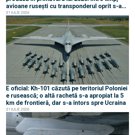
avioane rusești cu transponderul oprit s-au
apropiat de frontiera Poloniei
31 IULIE 2026
E oficial: Kh-101 căzută pe teritoriul Poloniei
e rusească; o altă rachetă s-a apropiat la 5
km de frontieră, dar s-a întors spre Ucraina
31 IULIE 2026