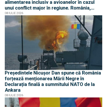
alimentarea inclusiv a avioanelor în cazul
unui conflict major în regiune. România,
parte a proiectului
08 IULIE 2026
Președintele Nicușor Dan spune că România
forțează menționarea Mării Negre în
Declarația finală a summitului NATO de la
Ankara
08 IULIE 2026