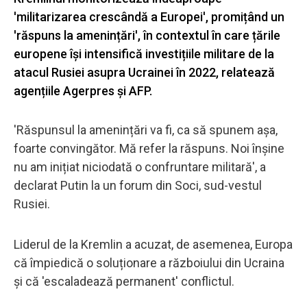
'militarizarea crescândă a Europei', promițând un
'răspuns la amenințări', în contextul în care țările
europene își intensifică investițiile militare de la
atacul Rusiei asupra Ucrainei în 2022, relatează
agențiile Agerpres și AFP.
'Răspunsul la amenințări va fi, ca să spunem așa,
foarte convingător. Mă refer la răspuns. Noi înșine
nu am inițiat niciodată o confruntare militară', a
declarat Putin la un forum din Soci, sud-vestul
Rusiei.
Liderul de la Kremlin a acuzat, de asemenea, Europa
că împiedică o soluționare a războiului din Ucraina
și că 'escaladează permanent' conflictul.