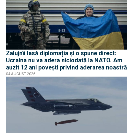
Zalujnîi lasă diplomația și o spune direct:
Ucraina nu va adera niciodată la NATO. Am
auzit 12 ani povești privind aderarea noastră
04 AUGUST 2026