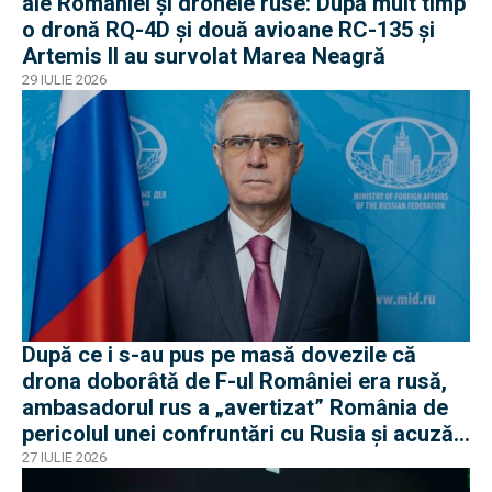
ale României și dronele ruse: După mult timp
o dronă RQ-4D și două avioane RC-135 și
Artemis II au survolat Marea Neagră
29 IULIE 2026
După ce i s-au pus pe masă dovezile că
drona doborâtă de F-ul României era rusă,
ambasadorul rus a „avertizat” România de
pericolul unei confruntări cu Rusia și acuză
o „înscenare propagandistă”
27 IULIE 2026