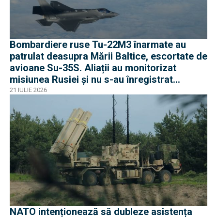
Bombardiere ruse Tu-22M3 înarmate au
patrulat deasupra Mării Baltice, escortate de
avioane Su-35S. Aliații au monitorizat
misiunea Rusiei și nu s-au înregistrat
incidente
21 IULIE 2026
NATO intenționează să dubleze asistența