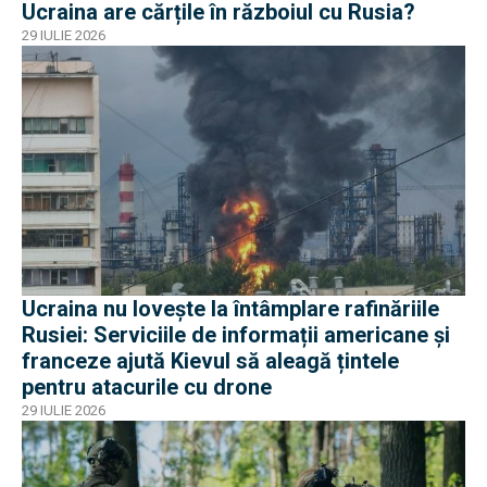
Ucraina are cărțile în războiul cu Rusia?
29 IULIE 2026
Ucraina nu lovește la întâmplare rafinăriile
Rusiei: Serviciile de informații americane și
franceze ajută Kievul să aleagă țintele
pentru atacurile cu drone
29 IULIE 2026