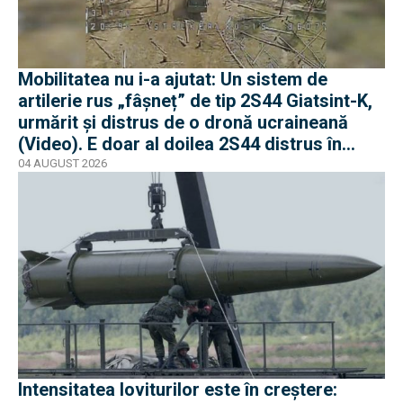
Mobilitatea nu i-a ajutat: Un sistem de
artilerie rus „fâșneț” de tip 2S44 Giatsint-K,
urmărit și distrus de o dronă ucraineană
(Video). E doar al doilea 2S44 distrus în
război
04 AUGUST 2026
Intensitatea loviturilor este în creștere: