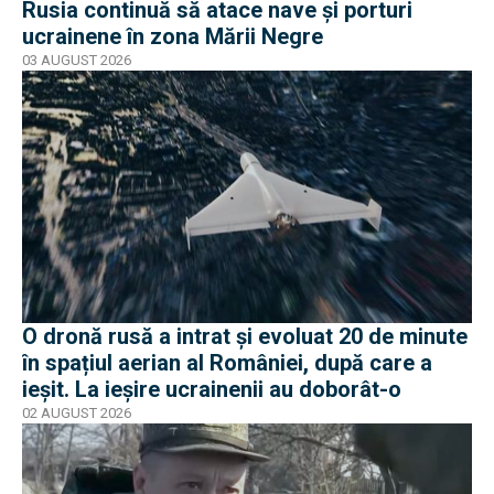
Rusia continuă să atace nave și porturi
ucrainene în zona Mării Negre
03 AUGUST 2026
O dronă rusă a intrat și evoluat 20 de minute
în spațiul aerian al României, după care a
ieșit. La ieșire ucrainenii au doborât-o
02 AUGUST 2026