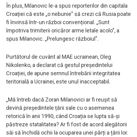
În plus, Milanovic le-a spus reporterilor din capitala
Croației că este „o nebunie” să crezi că Rusia poate
fi învinsă într-un război convențional. „Sunt
împotriva trimiterii oricăror arme letale acolo”, a
spus Milanovic. „Prelungesc războiul”.
Purtătorul de cuvânt al MAE ucrainean, Oleg
Nikolenko, a declarat că gestul președintelui
Croației, de apune semnul întrebării integritatea
teritorială a Ucrainei, este unul inacceptabil.
„Mă întreb dacă Zoran Milanovici ar fi reușit să
devină președintele țării sale cu o asemenea
retorică în anii 1990, când Croația se lupta să-și
păstreze statalitatea? Ar fi fost de acord alegătorii
săi să închidă ochii la ocuparea unei părți a țării lor.