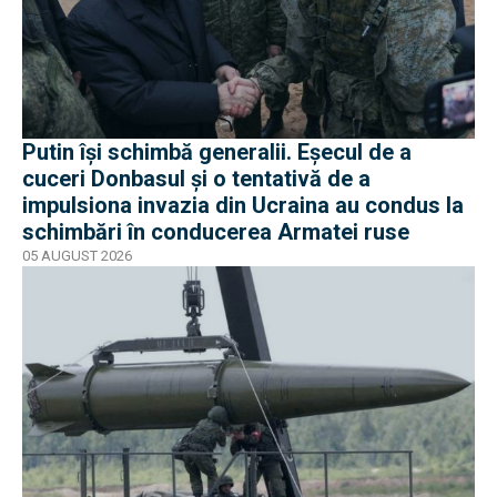
Putin își schimbă generalii. Eșecul de a
cuceri Donbasul și o tentativă de a
impulsiona invazia din Ucraina au condus la
schimbări în conducerea Armatei ruse
05 AUGUST 2026