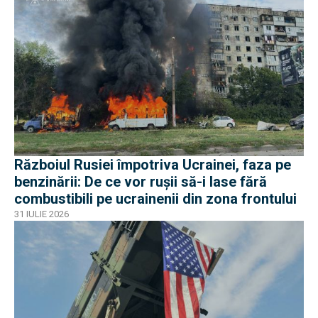
Războiul Rusiei împotriva Ucrainei, faza pe
benzinării: De ce vor rușii să-i lase fără
combustibili pe ucrainenii din zona frontului
31 IULIE 2026