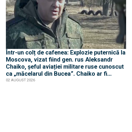
Într-un colț de cafenea: Explozie puternică la
Moscova, vizat fiind gen. rus Aleksandr
Chaiko, șeful aviației militare ruse cunoscut
ca „măcelarul din Bucea”. Chaiko ar fi
supraviețuit
02 AUGUST 2026