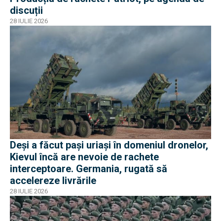
discuții
28 IULIE 2026
Deși a făcut pași uriași în domeniul dronelor,
Kievul încă are nevoie de rachete
interceptoare. Germania, rugată să
accelereze livrările
28 IULIE 2026