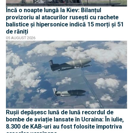
Încă o noapte lungă la Kiev: Bilanțul
provizoriu al atacurilor rusești cu rachete
balistice și hipersonice indică 15 morți și 51
de răniți
05 AUGUST 2026
Rușii depășesc lună de lună recordul de
bombe de aviație lansate în Ucraina: În iulie,
8.300 de KAB-uri au fost folosite împotriva