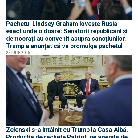
Pachetul Lindsey Graham lovește Rusia
exact unde o doare: Senatorii republicani și
democrați au convenit asupra sancțiunilor.
Trump a anunțat că va promulga pachetul
28 IULIE 2026
Zelenski s-a întâlnit cu Trump la Casa Albă.
Producția de rachete Patriot, pe agenda de