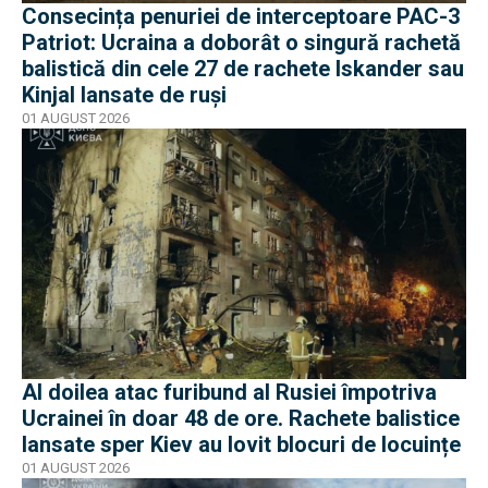
Consecința penuriei de interceptoare PAC-3
Patriot: Ucraina a doborât o singură rachetă
balistică din cele 27 de rachete Iskander sau
Kinjal lansate de ruși
01 AUGUST 2026
Al doilea atac furibund al Rusiei împotriva
Ucrainei în doar 48 de ore. Rachete balistice
lansate sper Kiev au lovit blocuri de locuințe
01 AUGUST 2026