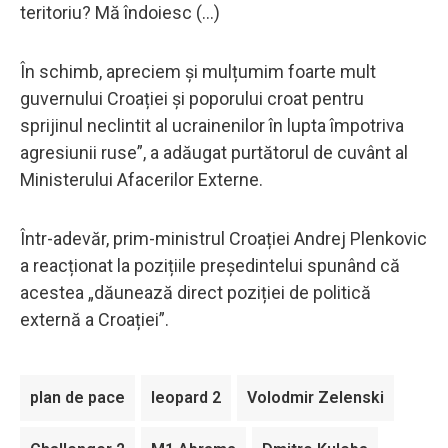
teritoriu? Mă îndoiesc (...)
În schimb, apreciem și mulțumim foarte mult
guvernului Croației și poporului croat pentru
sprijinul neclintit al ucrainenilor în lupta împotriva
agresiunii ruse”, a adăugat purtătorul de cuvânt al
Ministerului Afacerilor Externe.
Într-adevăr, prim-ministrul Croației Andrej Plenkovic
a reacționat la pozițiile președintelui spunând că
acestea „dăunează direct poziției de politică
externă a Croației”.
plan de pace
leopard 2
Volodmir Zelenski