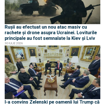
Rușii au efectuat un nou atac masiv cu
rachete și drone asupra Ucrainei. Loviturile
principale au fost semnalate la Kiev și Lviv
30 IULIE 2026
I-a convins Zelenski pe oamenii lui Trump că