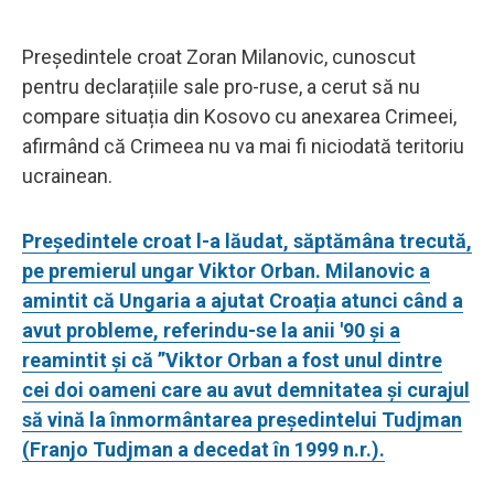
Președintele croat Zoran Milanovic, cunoscut
pentru declarațiile sale pro-ruse, a cerut să nu
compare situația din Kosovo cu anexarea Crimeei,
afirmând că Crimeea nu va mai fi niciodată teritoriu
ucrainean.
Președintele croat l-a lăudat, săptămâna trecută,
pe premierul ungar Viktor Orban. Milanovic a
amintit că Ungaria a ajutat Croația atunci când a
avut probleme, referindu-se la anii '90 și a
reamintit și că ”Viktor Orban a fost unul dintre
cei doi oameni care au avut demnitatea și curajul
să vină la înmormântarea președintelui Tudjman
(Franjo Tudjman a decedat în 1999 n.r.).