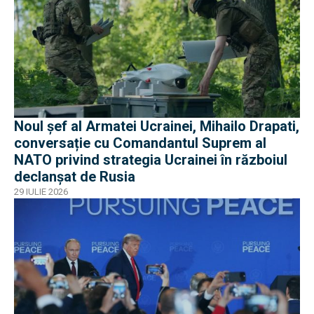
Noul șef al Armatei Ucrainei, Mihailo Drapati,
conversație cu Comandantul Suprem al
NATO privind strategia Ucrainei în războiul
declanșat de Rusia
29 IULIE 2026