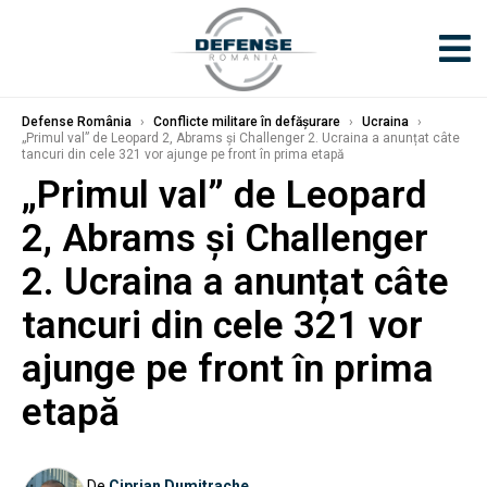
Defense România
›
Conflicte militare în defășurare
›
Ucraina
›
„Primul val” de Leopard 2, Abrams și Challenger 2. Ucraina a anunțat câte
tancuri din cele 321 vor ajunge pe front în prima etapă
„Primul val” de Leopard
2, Abrams și Challenger
2. Ucraina a anunțat câte
tancuri din cele 321 vor
ajunge pe front în prima
etapă
De
Ciprian Dumitrache