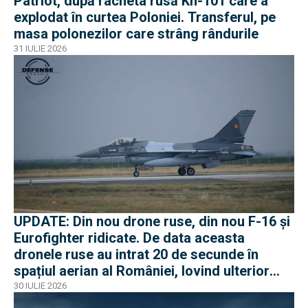
Patriot, după racheta rusă Kh-101 care a
explodat în curtea Poloniei. Transferul, pe
masa polonezilor care strâng rândurile
31 IULIE 2026
UPDATE: Din nou drone ruse, din nou F-16 și
Eurofighter ridicate. De data aceasta
dronele ruse au intrat 20 de secunde în
spațiul aerian al României, lovind ulterior
Ucraina
30 IULIE 2026