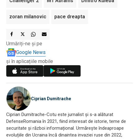
Challenger 2
M1 Abrams
Dmitro Kuleba
zoran milanovic
pace dreapta
Urmăriți-ne și pe
Google News
și în aplicațiile mobile
Ciprian Dumitrache
Ciprian Dumitrache-Cotu este jurnalist și s-a alăturat
DefenseRomania în 2021, fiind interesat de istorie, teme de
securitate și război informațional. Urmărește îndeaproape
evoluțiile din Ucraina încă dinaintea invaziei ruse din 2022,