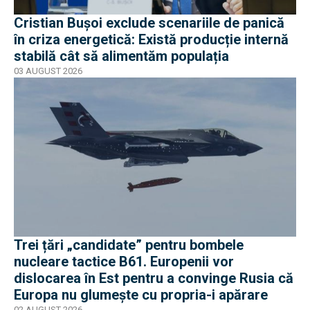
Cristian Bușoi exclude scenariile de panică
în criza energetică: Există producție internă
stabilă cât să alimentăm populația
03 AUGUST 2026
Trei țări „candidate” pentru bombele
nucleare tactice B61. Europenii vor
dislocarea în Est pentru a convinge Rusia că
Europa nu glumește cu propria-i apărare
02 AUGUST 2026