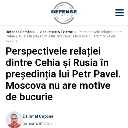
Defense România
›
Securitate & Externe
›
Perspectivele relației dintre
Cehia și Rusia în președinția lui Petr Pavel. Moscova nu are motive de
bucurie
Perspectivele relației
dintre Cehia și Rusia în
președinția lui Petr Pavel.
Moscova nu are motive
de bucurie
De
Ionel Copcea
30 IANUARIE 2023