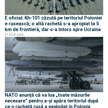
E oficial: Kh-101 căzută pe teritoriul Poloniei
e rusească; o altă rachetă s-a apropiat la 5
km de frontieră, dar s-a întors spre Ucraina
31 IULIE 2026
NATO anunță că va lua „toate măsurile
necesare” pentru a-și apăra teritoriul după
ce o rachetă rusă a explodat în Polonia