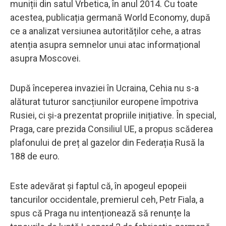
muniții din satul Vrbetica, în anul 2014. Cu toate
acestea, publicația germană World Economy, după
ce a analizat versiunea autorităților cehe, a atras
atenția asupra semnelor unui atac informațional
asupra Moscovei.
După începerea invaziei în Ucraina, Cehia nu s-a
alăturat tuturor sancțiunilor europene împotriva
Rusiei, ci și-a prezentat propriile inițiative. În special,
Praga, care prezida Consiliul UE, a propus scăderea
plafonului de preț al gazelor din Federația Rusă la
188 de euro.
Este adevărat și faptul că, în apogeul epopeii
tancurilor occidentale, premierul ceh, Petr Fiala, a
spus că Praga nu intenționează să renunțe la