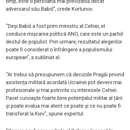
timp, este o persoană mai previzibilă decât
adversarul său Babiš”, crede Kortunov.
“Deși Babiš a fost prim-ministru al Cehiei, el
conduce mișcarea politică ANO, care este un partid
destul de populist. Prin urmare, rezultatul alegerilor
poate fi considerat o înfrângere a populismului
european”, a subliniat el.
“Ar trebui să presupunem că deciziile Pragăi privind
asistența militară acordată Ucrainei pot deveni mai
profesionale și mai potrivite cu interesele Cehiei.
Pavel cunoaște foarte bine potențialul militar al țării
și poate evalua mai atent ce poate și ce nu poate fi
transferat la Kiev”, spune expertul.