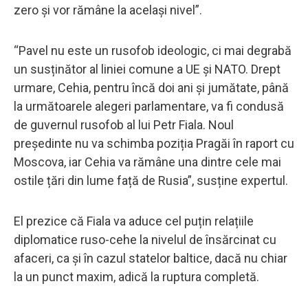
zero și vor rămâne la același nivel”.
“Pavel nu este un rusofob ideologic, ci mai degrabă
un susținător al liniei comune a UE și NATO. Drept
urmare, Cehia, pentru încă doi ani și jumătate, până
la următoarele alegeri parlamentare, va fi condusă
de guvernul rusofob al lui Petr Fiala. Noul
președinte nu va schimba poziția Pragăi în raport cu
Moscova, iar Cehia va rămâne una dintre cele mai
ostile țări din lume față de Rusia”, susține expertul.
El prezice că Fiala va aduce cel puțin relațiile
diplomatice ruso-cehe la nivelul de însărcinat cu
afaceri, ca și în cazul statelor baltice, dacă nu chiar
la un punct maxim, adică la ruptura completă.