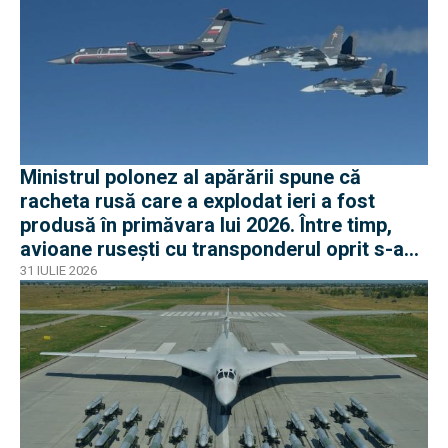
Ministrul polonez al apărării spune că
racheta rusă care a explodat ieri a fost
produsă în primăvara lui 2026. Între timp,
avioane rusești cu transponderul oprit s-au
apropiat de frontiera Poloniei
31 IULIE 2026