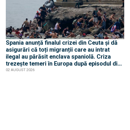
Spania anunță finalul crizei din Ceuta și dă
asigurări că toți migranții care au intrat
ilegal au părăsit enclava spaniolă. Criza
trezește temeri în Europa după episodul din
2015
02 AUGUST 2026