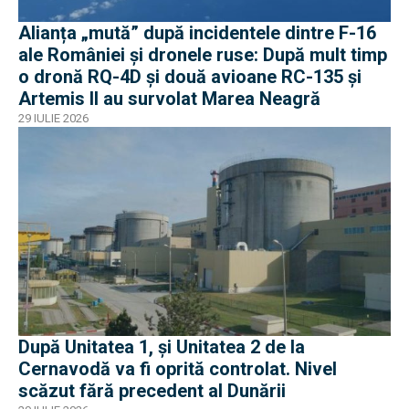
Alianța „mută” după incidentele dintre F-16
ale României și dronele ruse: După mult timp
o dronă RQ-4D și două avioane RC-135 și
Artemis II au survolat Marea Neagră
29 IULIE 2026
După Unitatea 1, și Unitatea 2 de la
Cernavodă va fi oprită controlat. Nivel
scăzut fără precedent al Dunării