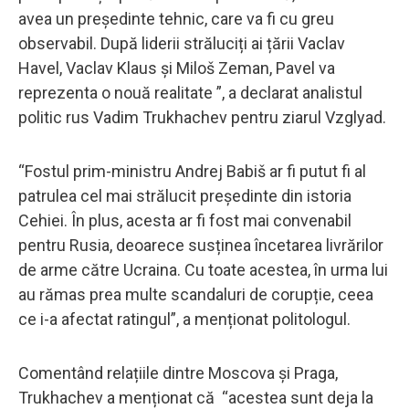
avea un președinte tehnic, care va fi cu greu
observabil. După liderii străluciți ai țării Vaclav
Havel, Vaclav Klaus și Miloš Zeman, Pavel va
reprezenta o nouă realitate ”, a declarat analistul
politic rus Vadim Trukhachev pentru ziarul Vzglyad.
“Fostul prim-ministru Andrej Babiš ar fi putut fi al
patrulea cel mai strălucit președinte din istoria
Cehiei. În plus, acesta ar fi fost mai convenabil
pentru Rusia, deoarece susținea încetarea livrărilor
de arme către Ucraina. Cu toate acestea, în urma lui
au rămas prea multe scandaluri de corupție, ceea
ce i-a afectat ratingul”, a menționat politologul.
Comentând relațiile dintre Moscova și Praga,
Trukhachev a menționat că “acestea sunt deja la