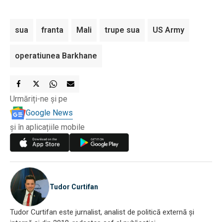
sua
franta
Mali
trupe sua
US Army
operatiunea Barkhane
Urmăriți-ne și pe
Google News
și în aplicațiile mobile
Tudor Curtifan
Tudor Curtifan este jurnalist, analist de politică externă și