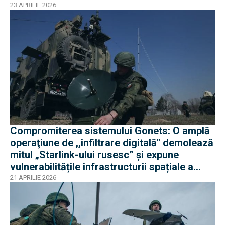
23 APRILIE 2026
Compromiterea sistemului Gonets: O amplă
operaţiune de ,,infiltrare digitală'' demolează
mitul „Starlink-ului rusesc” și expune
vulnerabilitățile infrastructurii spațiale a
Rusie
21 APRILIE 2026