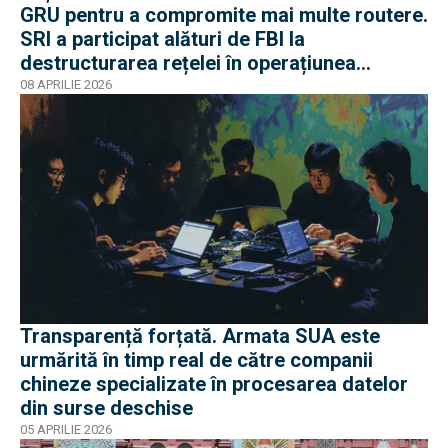
GRU pentru a compromite mai multe routere.
SRI a participat alături de FBI la
destructurarea rețelei în operațiunea
Masquerade
08 APRILIE 2026
Transparență forțată. Armata SUA este
urmărită în timp real de către companii
chineze specializate în procesarea datelor
din surse deschise
05 APRILIE 2026