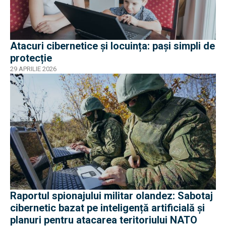
Atacuri cibernetice și locuința: pași simpli de
protecție
29 APRILIE 2026
Raportul spionajului militar olandez: Sabotaj
cibernetic bazat pe inteligență artificială și
planuri pentru atacarea teritoriului NATO