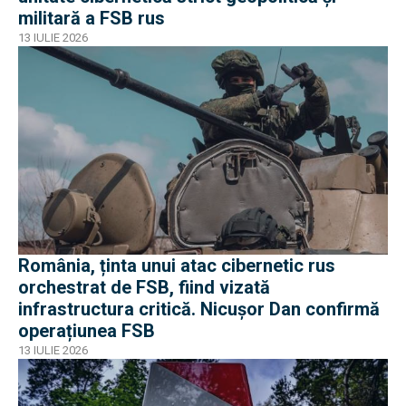
militară a FSB rus
13 IULIE 2026
România, ținta unui atac cibernetic rus
orchestrat de FSB, fiind vizată
infrastructura critică. Nicușor Dan confirmă
operațiunea FSB
13 IULIE 2026