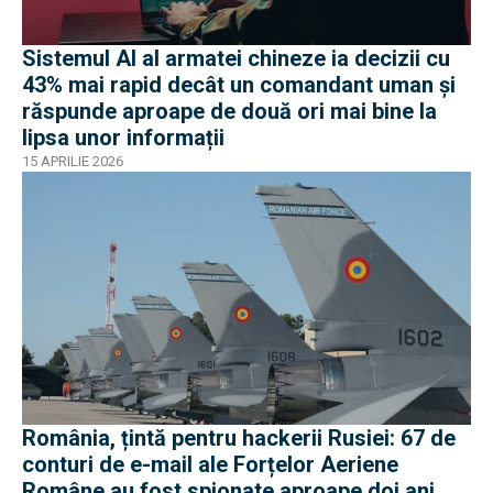
Sistemul AI al armatei chineze ia decizii cu
43% mai rapid decât un comandant uman și
răspunde aproape de două ori mai bine la
lipsa unor informații
15 APRILIE 2026
România, țintă pentru hackerii Rusiei: 67 de
conturi de e-mail ale Forțelor Aeriene
Române au fost spionate aproape doi ani