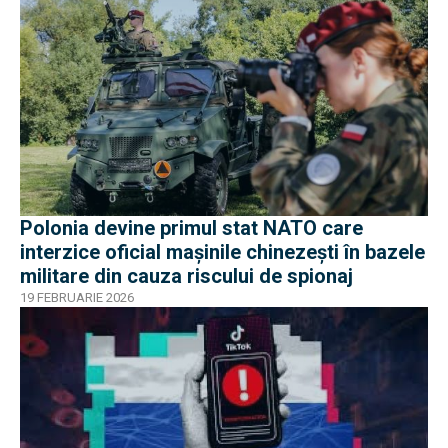
Polonia devine primul stat NATO care
interzice oficial mașinile chinezești în bazele
militare din cauza riscului de spionaj
19 FEBRUARIE 2026