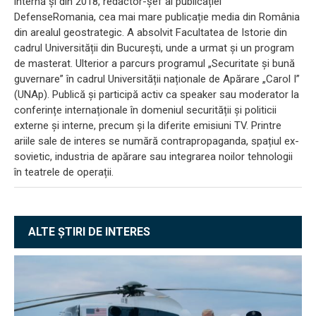
internă și din 2018, redactor-șef al publicației
DefenseRomania, cea mai mare publicație media din România
din arealul geostrategic. A absolvit Facultatea de Istorie din
cadrul Universității din București, unde a urmat și un program
de masterat. Ulterior a parcurs programul „Securitate și bună
guvernare” în cadrul Universității naționale de Apărare „Carol I”
(UNAp). Publică și participă activ ca speaker sau moderator la
conferințe internaționale în domeniul securității și politicii
externe și interne, precum și la diferite emisiuni TV. Printre
ariile sale de interes se numără contrapropaganda, spațiul ex-
sovietic, industria de apărare sau integrarea noilor tehnologii
în teatrele de operații.
ALTE ȘTIRI DE INTERES