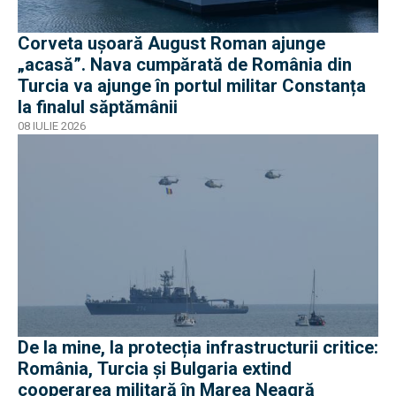
Corveta ușoară August Roman ajunge
„acasă”. Nava cumpărată de România din
Turcia va ajunge în portul militar Constanța
la finalul săptămânii
08 IULIE 2026
De la mine, la protecția infrastructurii critice:
România, Turcia și Bulgaria extind
cooperarea militară în Marea Neagră