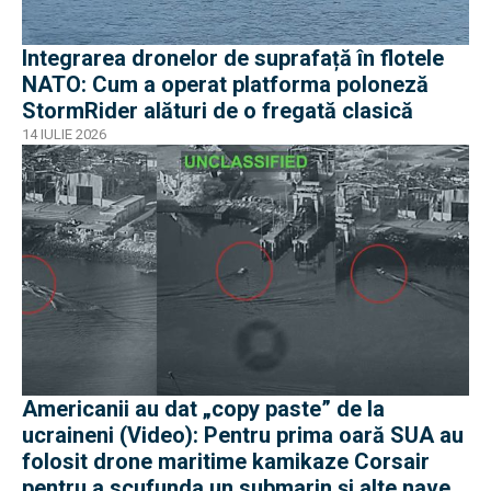
Integrarea dronelor de suprafață în flotele
NATO: Cum a operat platforma poloneză
StormRider alături de o fregată clasică
14 IULIE 2026
Americanii au dat „copy paste” de la
ucraineni (Video): Pentru prima oară SUA au
folosit drone maritime kamikaze Corsair
pentru a scufunda un submarin și alte nave