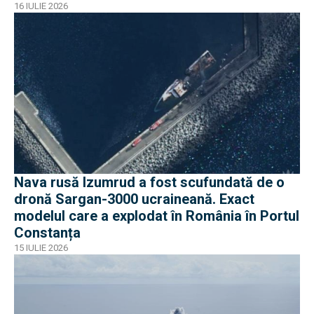
pe americani
16 IULIE 2026
Nava rusă Izumrud a fost scufundată de o
dronă Sargan-3000 ucraineană. Exact
modelul care a explodat în România în Portul
Constanța
15 IULIE 2026