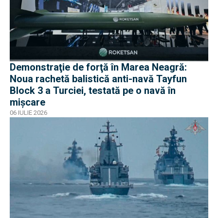
Demonstraţie de forţă în Marea Neagră:
Noua rachetă balistică anti-navă Tayfun
Block 3 a Turciei, testată pe o navă în
mișcare
06 IULIE 2026