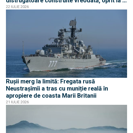
distrugătoare construite vreodată, oprit la 3
nave
22 IULIE 2026
Rușii merg la limită: Fregata rusă
Neustrașîmîi a tras cu muniție reală în
apropiere de coasta Marii Britanii
21 IULIE 2026