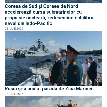
Coreea de Sud și Coreea de Nord
accelerează cursa submarinelor cu
propulsie nucleară, redesenând echilibrul
naval din Indo-Pacific
28 IULIE 2026
Rusia și-a anulat parada de Ziua Marinei
27 IULIE 2026