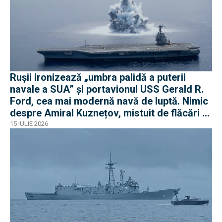
Rușii ironizează „umbra palidă a puterii
navale a SUA” și portavionul USS Gerald R.
Ford, cea mai modernă navă de luptă. Nimic
despre Amiral Kuznețov, mistuit de flăcări și
ruginit la cheu
15 IULIE 2026