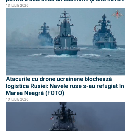
iraniene
13 IULIE 2026
Atacurile cu drone ucrainene blochează
logistica Rusiei: Navele ruse s-au refugiat în
Marea Neagră (FOTO)
13 IULIE 2026