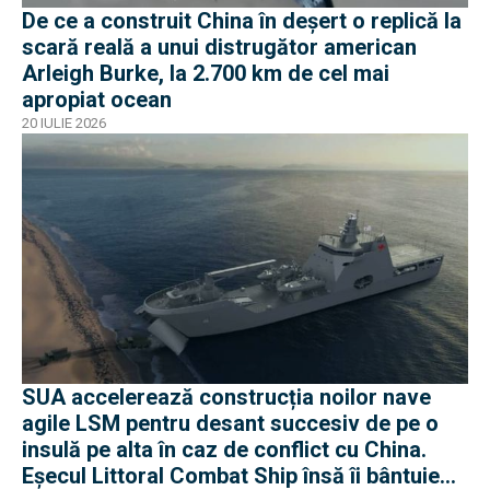
De ce a construit China în deșert o replică la
scară reală a unui distrugător american
Arleigh Burke, la 2.700 km de cel mai
apropiat ocean
20 IULIE 2026
SUA accelerează construcția noilor nave
agile LSM pentru desant succesiv de pe o
insulă pe alta în caz de conflict cu China.
Eșecul Littoral Combat Ship însă îi bântuie