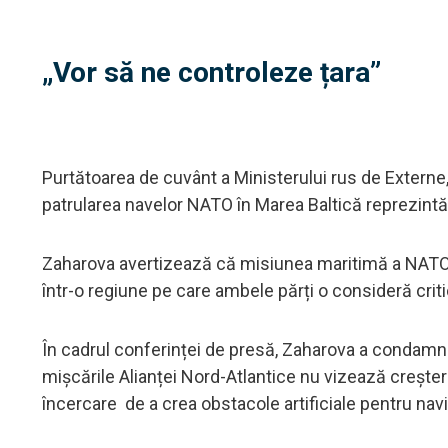
„Vor să ne controleze țara”
Purtătoarea de cuvânt a Ministerului rus de Externe, 
patrularea navelor NATO în Marea Baltică reprezintă
Zaharova avertizează că misiunea maritimă a NATO a
într-o regiune pe care ambele părți o consideră criti
În cadrul conferinței de presă, Zaharova a condamna
mișcările Alianței Nord-Atlantice nu vizează creștere
încercare de a crea obstacole artificiale pentru navi