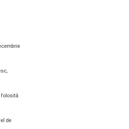
 decembrie
esc,
 folosită
fel de