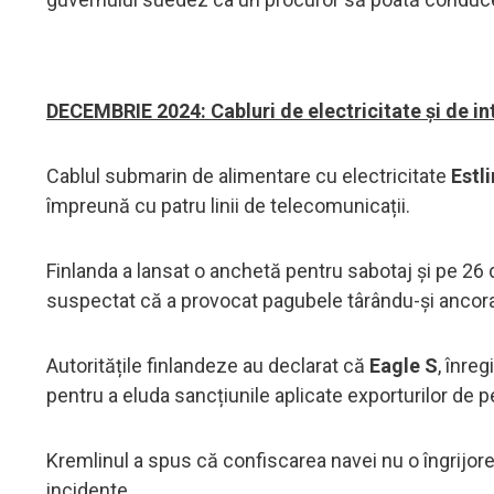
DECEMBRIE 2024: Cabluri de electricitate și de in
Cablul submarin de alimentare cu electricitate
Estl
împreună cu patru linii de telecomunicații.
Finlanda a lansat o anchetă pentru sabotaj și pe 26
suspectat că a provocat pagubele târându-și ancora
Autoritățile finlandeze au declarat că
Eagle S
, înre
pentru a eluda sancțiunile aplicate exporturilor de pe
Kremlinul a spus că confiscarea navei nu o îngrijorea
incidente.