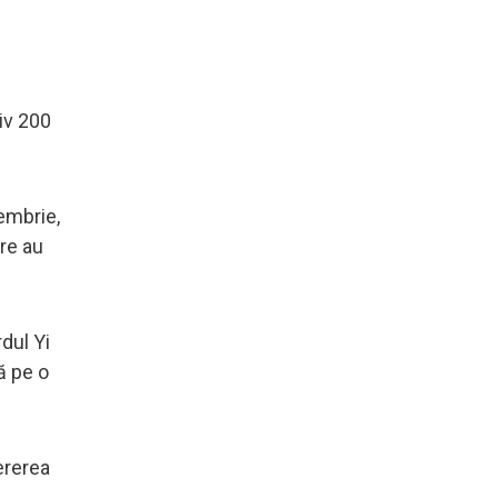
iv 200
embrie,
are au
dul Yi
ă pe o
ererea