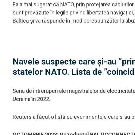
Ea a mai sugerat că NATO, prin protejarea cablurilor
sunt prevăzute în legile privind libertatea navigație
Baltică și va răspunde în mod corespunzător la abu
Navele suspecte care și-au ”prin
statelor NATO. Lista de ”coincid
Seria de întreruperi ale magistralelor de electricit
Ucraina în 2022.
Reuters a făcut o listă cu evenimentele care s-au pet
OCTOMBRIE 2023: Gazoductul BALTICCONNECTOR ș