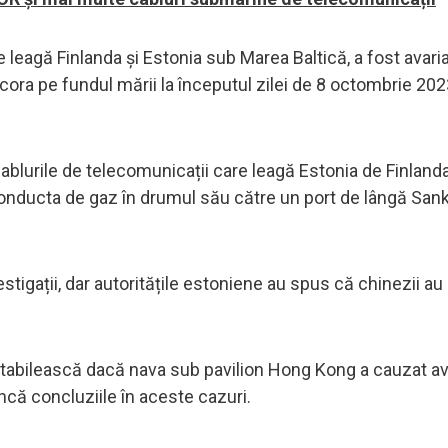
leagă Finlanda și Estonia sub Marea Baltică, a fost avari
ncora pe fundul mării la începutul zilei de 8 octombrie 202
ablurile de telecomunicații care leagă Estonia de Finlanda
 conducta de gaz în drumul său către un port de lângă San
stigații, dar autoritățile estoniene au spus că chinezii au
 stabilească dacă nava sub pavilion Hong Kong a cauzat ava
încă concluziile în aceste cazuri.