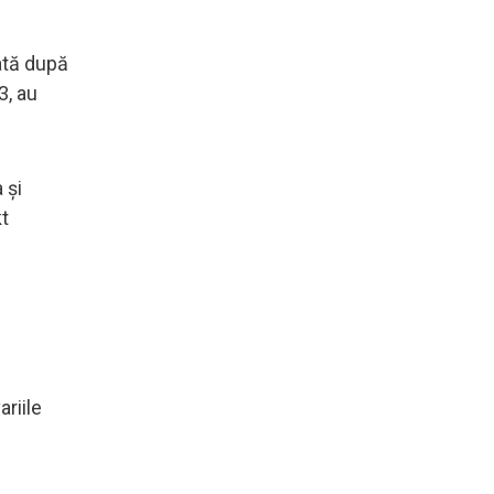
ată după
3, au
 și
kt
riile