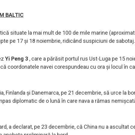
OM BALTIC
tică situate la mai mult de 100 de mile marine (aproximat
upte pe 17 și 18 noiembrie, ridicând suspiciuni de sabotaj.
nez
Yi Peng 3
, care a părăsit portul rus Ust-Luga pe 15 noi
at că coordonatele navei corespundeau cu ora și locul în c
a, Finlanda și Danemarca, pe 21 decembrie, să urce la bor
mpas diplomatic de o lună în care nava a rămas nemișcat
d, a declarat, pe 23 decembrie, că China nu a ascultat c
 ancheta preliminară la bord.