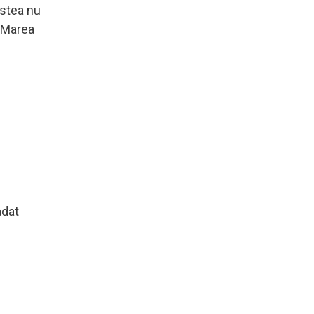
estea nu
n Marea
adat