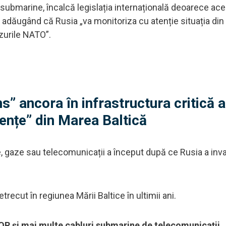
 submarine, încalcă legislația internațională deoarece ac
i, adăugând că Rusia „va monitoriza cu atenție situația di
zurile NATO”.
s” ancora în infrastructura critică a
ențe” din Marea Baltică
ate, gaze sau telecomunicații a început după ce Rusia a inv
recut în regiunea Mării Baltice în ultimii ani.
i mai multe cabluri submarine de telecomunicații