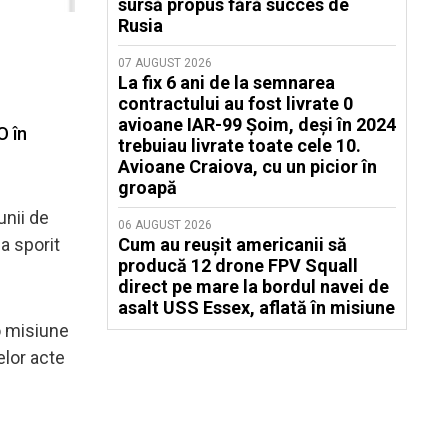
sursă propus fără succes de
Rusia
07 AUGUST 2026
La fix 6 ani de la semnarea
contractului au fost livrate 0
avioane IAR-99 Șoim, deși în 2024
O în
trebuiau livrate toate cele 10.
Avioane Craiova, cu un picior în
groapă
unii de
06 AUGUST 2026
a sporit
Cum au reușit americanii să
producă 12 drone FPV Squall
direct pe mare la bordul navei de
asalt USS Essex, aflată în misiune
o misiune
elor acte