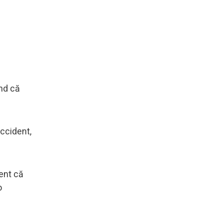
ând că
ccident,
ent că
o