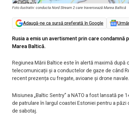
Foto ilustrativ: conducta Nord Stream 2 care traversează Marea Baltică
Adaugă-ne ca sursă preferată în Google
Urmă
Rusia a emis un avertisment prin care condamnă p
Marea Baltică.
Regiunea Mării Baltice este în alertă maximă după o s
telecomunicații și a conductelor de gaze de când Rusi
recent prezența cu fregate, avioane și drone navale
Misiunea „Baltic Sentry” a NATO a fost lansată pe 1
de patrulare în largul coastei Estoniei pentru a păzi
de sabotaj.