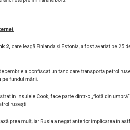
ternet
ink 2,
care leagă Finlanda și Estonia, a fost avariat pe 25
 decembrie a confiscat un tanc care transporta petrol rus
 pe fundul mării.
gistrat în Insulele Cook, face parte dintr-o „flotă din umbră”
trol rusești.
ză prea mult, iar Rusia a negat anterior implicarea în ast