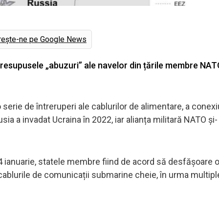
rește-ne pe Google News
resupusele „abuzuri” ale navelor din țările membre NAT
erie de întreruperi ale cablurilor de alimentare, a conexi
a a invadat Ucraina în 2022, iar alianța militară NATO și- 
.
4 ianuarie, statele membre fiind de acord să desfășoare 
 cablurile de comunicații submarine cheie, în urma multipl