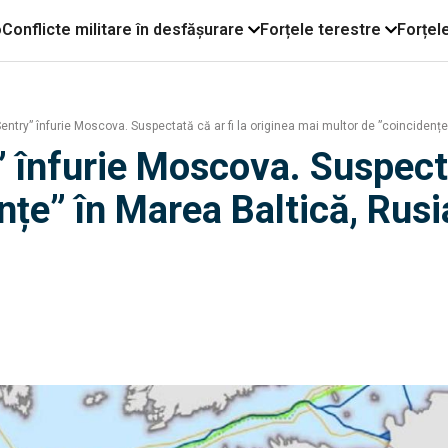
o
Conflicte militare în desfășurare
Forțele terestre
Forțel
entry” înfurie Moscova. Suspectată că ar fi la originea mai multor de ”coinciden
 înfurie Moscova. Suspectat
nțe” în Marea Baltică, Rus