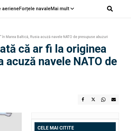
e aeriene
Forțele navale
Mai mult
țe” în Marea Baltică, Rusia acuză navele NATO de presupuse abuzuri
ă că ar fi la originea
ia acuză navele NATO de
CELE MAI CITITE