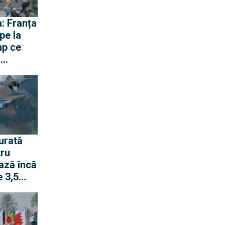
: Franța
pe la
mp ce
ă
gen cu
urată
tru
ază încă
 3,5
pentru
 rachete
ană