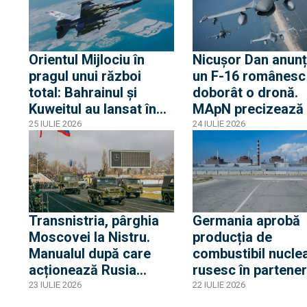
confruntări cu Rusia și
acuză o „înscenare
propagandistă”
Orientul Mijlociu în
Nicușor Dan anunț
pragul unui război
un F-16 românesc
total: Bahrainul și
doborât o dronă.
Kuweitul au lansat în
MApN precizează
secret atacuri aeriene
drona a survolat
25 IULIE 2026
24 IULIE 2026
direct pe teritoriul
teritoriul național
Iranului
traiectul Sulina-Br
Fetești-Buzău
Transnistria, pârghia
Germania aprobă
Moscovei la Nistru.
producția de
Manualul după care
combustibil nucle
acționează Rusia
rusesc în partener
pentru a ține în șah
cu Rosatom. Deși
23 IULIE 2026
22 IULIE 2026
Republica Moldova și
cooperarea se