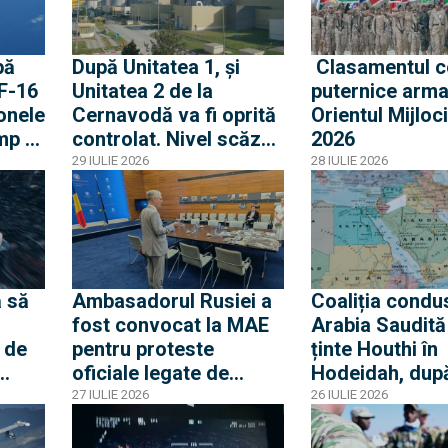
pă
După Unitatea 1, și
Clasamentul c
 F-16
Unitatea 2 de la
puternice arma
onele
Cernavodă va fi oprită
Orientul Mijloci
mp o
controlat. Nivel scăzut
2026
ouă
fără precedent al
29 IULIE 2026
28 IULIE 2026
Dunării
olat
 să
Ambasadorul Rusiei a
Coaliția condu
fost convocat la MAE
Arabia Saudită
 de
pentru proteste
ținte Houthi în
oficiale legate de
Hodeidah, dup
ierei
incursiunile cu drone.
atacurile asup
27 IULIE 2026
26 IULIE 2026
a
Ambasadorul român la
petrolierelor s
Moscova, chemat
amenințarea c