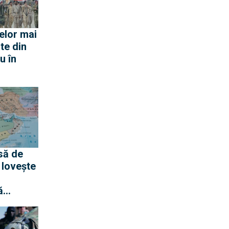
elor mai
te din
u în
să de
 lovește
ă
ra
audite și
u