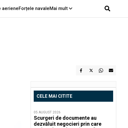
e aeriene
Forțele navale
Mai mult
CELE MAI CITITE
05 AUGUST 2026
Scurgeri de documente au
dezvăluit negocieri prin care