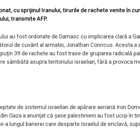
t, cu sprijinul Iranului, tirurile de rachete venite în cur
ului, transmite AFP.
elului au fost ordonate de Damasc cu implicarea clară a Gar
rtătorul de cuvânt al armatei, Jonathan Conricus. Acesta a 
el puţin 39 de rachete au fost trase de gruparea radicală p
re sâmbătă asupra teritoriului israelian, fără a provoca m
ptate de sistemul israelian de apărare aeriană Iron Dome
 din Gaza a anunţat că şase palestinieni au fost ucişi în t
ţi de-a lungul barierei care desparte Israelul de enclavă, su