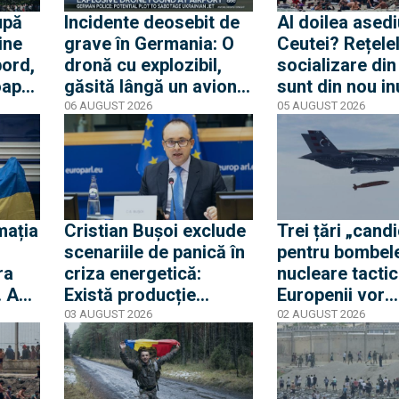
upă
Incidente deosebit de
Al doilea asedi
ine
grave în Germania: O
Ceutei? Rețele
bord,
dronă cu explozibil,
socializare di
oape
găsită lângă un avion
sunt din nou i
e.
ucrainean, în timp ce
de mesaje pent
06 AUGUST 2026
05 AUGUST 2026
te
un alt avion de marfă
nouă mobilizar
lat
care anula aterizarea a
orașul spaniol
lovit o a doua dronă
mația
Cristian Bușoi exclude
Trei țări „cand
scenariile de panică în
pentru bombel
ra
criza energetică:
nucleare tactic
. Am
Există producție
Europenii vor
ti
internă stabilă cât să
dislocarea în E
03 AUGUST 2026
02 AUGUST 2026
alimentăm populația
pentru a convi
Rusia că Europ
glumește cu pr