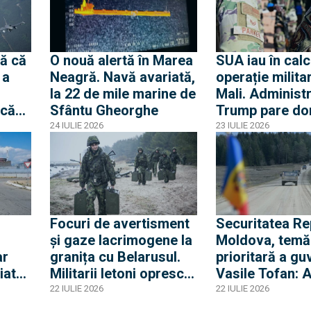
acasă pentru
blocada Mării 
consultări
ă că
O nouă alertă în Marea
SUA iau în calc
 a
Neagră. Navă avariată,
operație militar
la 22 de mile marine de
Mali. Administr
 că
Sfântu Gheorghe
Trump pare do
arate că Rusia
24 IULIE 2026
23 IULIE 2026
 pe
cel mai bun pa
ăila-
pentru africani
cum și cu ce ri
operaționale?
Focuri de avertisment
Securitatea Rep
și gaze lacrimogene la
Moldova, temă
ar
granița cu Belarusul.
prioritară a gu
iat
Militarii letoni opresc
Vasile Tofan: 
migranții care încearcă
aeriană și dez
22 IULIE 2026
22 IULIE 2026
să treacă frontiera
industriei de a