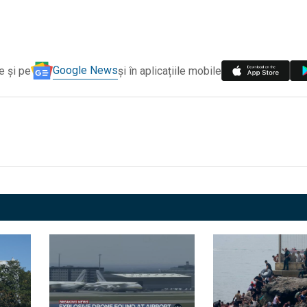
Google News
e și pe
și în aplicațiile mobile