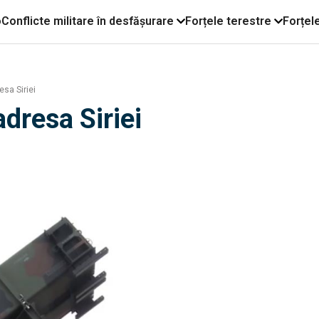
o
Conflicte militare în desfășurare
Forțele terestre
Forțel
esa Siriei
adresa Siriei