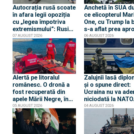
Autocrația rusă scoate
Anchetă în SUA d
în afara legii opoziția
ce elicopterul Mar
cu „legea împotriva
One, cu Trump la 
extremismului”: Rusia
s-a aflat prea apr
declară „indizerabilă”
de un avion de lini
07 AUGUST 2026
06 AUGUST 2026
fundația Iuliei Navalnia,
Casa Albă transmi
soția opozantului
că Trump nu s-a af
Aleksei Navalnîi, ucis
niciun moment în
în închisorile siberiene
pericol
Alertă pe litoralul
Zalujnîi lasă diplo
românesc. O dronă a
și o spune direct:
fost recuperată din
Ucraina nu va ade
apele Mării Negre, în
niciodată la NATO
apropierea plajei Loft
auzit 12 ani poveș
05 AUGUST 2026
04 AUGUST 2026
din Mamaia
privind aderarea
noastră