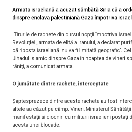
Armata israeliană a acuzat sâmbătă Siria că a ordona
dinspre enclava palestiniană Gaza împotriva Israel
'Tirurile de rachete din cursul nopţii împotriva Isra
Revoluţiei', armata de elită a Iranului, a declarat pu
că riposta israeliană 'nu va fi limitată geografic'. C
Jihadul islamic dinspre Gaza în noaptea de vineri sp
răniţi, a comunicat armata.
O jumătate dintre rachete, interceptate
Şaptesprezece dintre aceste rachete au fost interce
altele au căzut pe câmp. Vineri, Ministerul Sănătăţii
manifestaţii şi ciocniri cu militarii israelieni posta
acesta unei blocade.