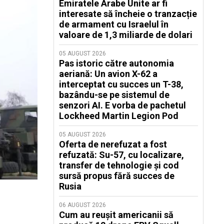
Emiratele Arabe Unite ar fi
interesate să încheie o tranzacție
de armament cu Israelul în
valoare de 1,3 miliarde de dolari
05 AUGUST 2026
Pas istoric către autonomia
aeriană: Un avion X-62 a
interceptat cu succes un T-38,
bazându-se pe sistemul de
senzori AI. E vorba de pachetul
Lockheed Martin Legion Pod
05 AUGUST 2026
Oferta de nerefuzat a fost
refuzată: Su-57, cu localizare,
transfer de tehnologie și cod
sursă propus fără succes de
Rusia
06 AUGUST 2026
Cum au reușit americanii să