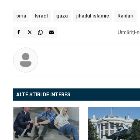
siria
Israel
gaza
jihadul islamic
Raiduri
Urmăriți-n
ALTE ȘTIRI DE INTERES