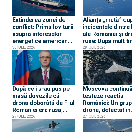
transponderul oprit s-
au apropiat de
frontiera Poloniei
Extinderea zonei de
Alianța „mută” du
conflict: Prima lovitură
incidentele dintre
asupra intereselor
ale României și dr
energetice americane
ruse: După mult ti
din Egipt activează
dronă RQ-4D și d
30 IULIE 2026
29 IULIE 2026
alerta la Casa Albă
avioane RC-135 și
Artemis II au surv
Marea Neagră
După ce i s-au pus pe
Moscova continuă
masă dovezile că
testeze reacția
drona doborâtă de F-ul
României: Un grup
României era rusă,
drone, detectat în
ambasadorul rus a
proximitatea front
27 IULIE 2026
27 IULIE 2026
„avertizat” România de
fluviale cu Ucrain
pericolul unei