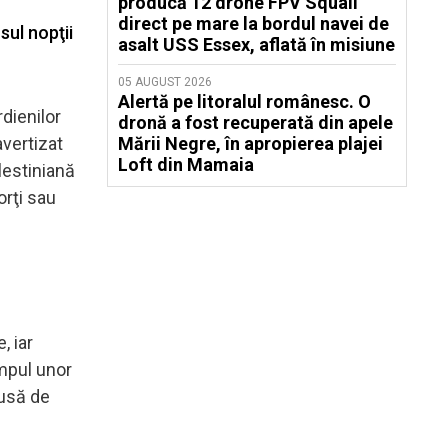
producă 12 drone FPV Squall
direct pe mare la bordul navei de
sul nopţii
asalt USS Essex, aflată în misiune
05 AUGUST 2026
Alertă pe litoralul românesc. O
dienilor
dronă a fost recuperată din apele
avertizat
Mării Negre, în apropierea plajei
Loft din Mamaia
alestiniană
orţi sau
, iar
impul unor
pusă de