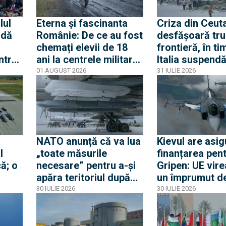
apărare
lul
Eterna și fascinanta
Criza din Ceuta
 dă
Românie: De ce au fost
desfășoară tru
chemați elevii de 18
frontieră, în ti
ntrat
ani la centrele militare
Italia suspend
și de ce nu este vorba
acordul Schen
01 AUGUST 2026
31 IULIE 2026
Criza
despre mobilizare
Spania
odul
NATO anunță că va lua
Kievul are asig
l
„toate măsurile
finanțarea pen
ă; o
necesare” pentru a-și
Gripen: UE vire
apăra teritoriul după
un împrumut de
e
ce o rachetă rusă a
miliarde euro 
30 IULIE 2026
30 IULIE 2026
explodat în Polonia
Gripen, drone,
a
și apărare aeri