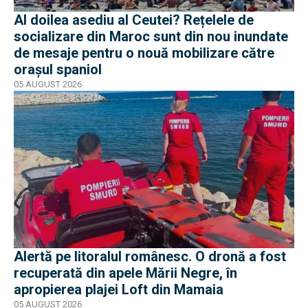
Al doilea asediu al Ceutei? Rețelele de
socializare din Maroc sunt din nou inundate
de mesaje pentru o nouă mobilizare către
orașul spaniol
05 AUGUST 2026
Alertă pe litoralul românesc. O dronă a fost
recuperată din apele Mării Negre, în
apropierea plajei Loft din Mamaia
05 AUGUST 2026