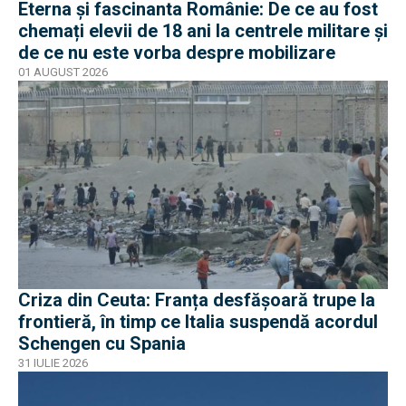
Eterna și fascinanta Românie: De ce au fost
chemați elevii de 18 ani la centrele militare și
de ce nu este vorba despre mobilizare
01 AUGUST 2026
Criza din Ceuta: Franța desfășoară trupe la
frontieră, în timp ce Italia suspendă acordul
Schengen cu Spania
31 IULIE 2026