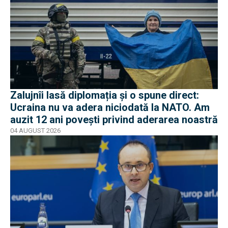
Zalujnîi lasă diplomația și o spune direct:
Ucraina nu va adera niciodată la NATO. Am
auzit 12 ani povești privind aderarea noastră
04 AUGUST 2026