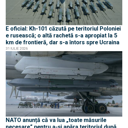
E oficial: Kh-101 căzută pe teritoriul Poloniei
e rusească; o altă rachetă s-a apropiat la 5
km de frontieră, dar s-a întors spre Ucraina
31 IULIE 2026
NATO anunță că va lua „toate măsurile
necesare” pentru a-și apăra teritoriul după