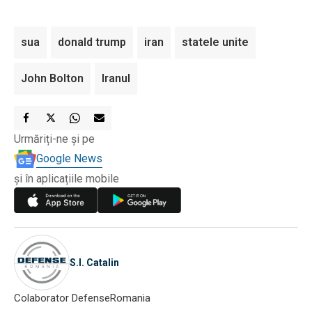
sua
donald trump
iran
statele unite
John Bolton
Iranul
Urmăriți-ne și pe
Google News
și în aplicațiile mobile
S.I. Catalin
Colaborator DefenseRomania