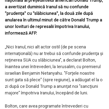
naţională al preşedintelui american Donald Trump,
a avertizat duminică Iranul să nu confunde
''prudenţa'' cu ''slăbiciunea'', la două zile după
anularea în ultimul minut de către Donald Trump a
unor lovituri de represalii împotriva Iranului,
informează AFP.
,,Nici Iranul, nici alt actor ostil (de pe scena
internaţională) nu ar trebui să confunde prudenţa şi
reţinerea SUA cu slăbiciunea", a declarat Bolton,
înaintea unei întrevederi, la Ierusalim, cu premierul
israelian Benjamin Netanyahu. "Forţele noastre
sunt gata să plece" (spre regiune), a adăugat el la o
zi după ce Donald Trump a anunţat noi "sancţiuni
majore" împotriva Iranului, începând de luni.
Bolton, care avea programate întrevederi cu