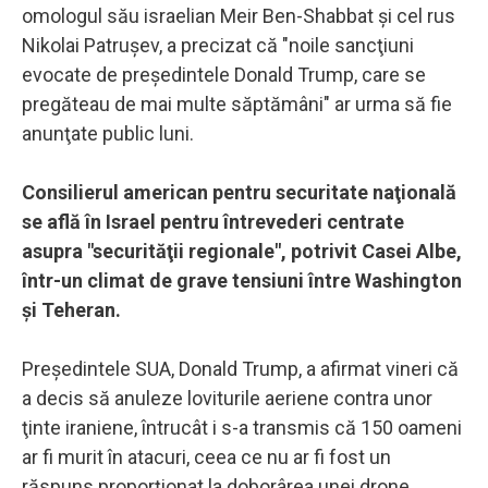
omologul său israelian Meir Ben-Shabbat şi cel rus
Nikolai Patruşev, a precizat că "noile sancţiuni
evocate de preşedintele Donald Trump, care se
pregăteau de mai multe săptămâni" ar urma să fie
anunţate public luni.
Consilierul american pentru securitate naţională
se află în Israel pentru întrevederi centrate
asupra "securităţii regionale", potrivit Casei Albe,
într-un climat de grave tensiuni între Washington
şi Teheran.
Preşedintele SUA, Donald Trump, a afirmat vineri că
a decis să anuleze loviturile aeriene contra unor
ţinte iraniene, întrucât i s-a transmis că 150 oameni
ar fi murit în atacuri, ceea ce nu ar fi fost un
răspuns proporţionat la doborârea unei drone