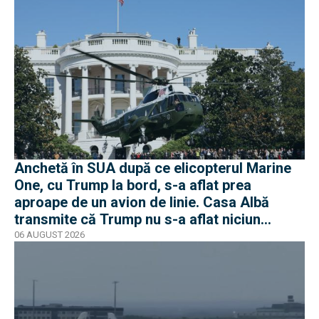
Anchetă în SUA după ce elicopterul Marine
One, cu Trump la bord, s-a aflat prea
aproape de un avion de linie. Casa Albă
transmite că Trump nu s-a aflat niciun
moment în pericol
06 AUGUST 2026