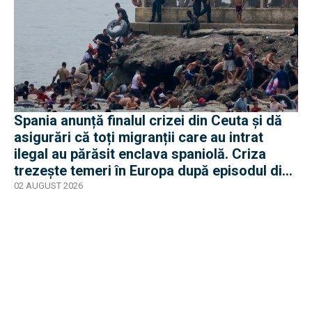
Spania anunță finalul crizei din Ceuta și dă
asigurări că toți migranții care au intrat
ilegal au părăsit enclava spaniolă. Criza
trezește temeri în Europa după episodul din
2015
02 AUGUST 2026