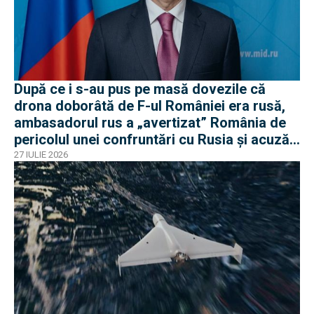
După ce i s-au pus pe masă dovezile că
drona doborâtă de F-ul României era rusă,
ambasadorul rus a „avertizat” România de
pericolul unei confruntări cu Rusia și acuză
o „înscenare propagandistă”
27 IULIE 2026