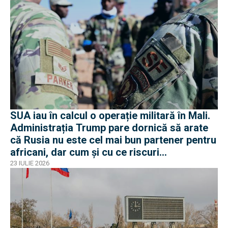
SUA iau în calcul o operație militară în Mali.
Administrația Trump pare dornică să arate
că Rusia nu este cel mai bun partener pentru
africani, dar cum și cu ce riscuri
operaționale?
23 IULIE 2026