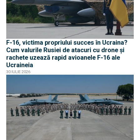
F-16, victima propriului succes în Ucraina?
Cum valurile Rusiei de atacuri cu drone și
rachete uzează rapid avioanele F-16 ale
Ucraineia
30 IULIE 2026