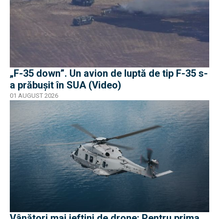
„F-35 down”. Un avion de luptă de tip F-35 s-
a prăbușit în SUA (Video)
01 AUGUST 2026
Vânători mai ieftini de drone: Pentru prima