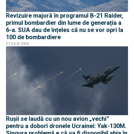
Revizuire majoră în programul B-21 Raider,
primul bombardier din lume de generația a
6-a. SUA dau de înțeles că nu se vor opri la
100 de bombardiere
27 IULIE 2026
Rușii se laudă cu un nou avion „vechi”
pentru a doborî dronele Ucrainei: Yak-130M.
Singura problemă e că va fi disponibil abia în