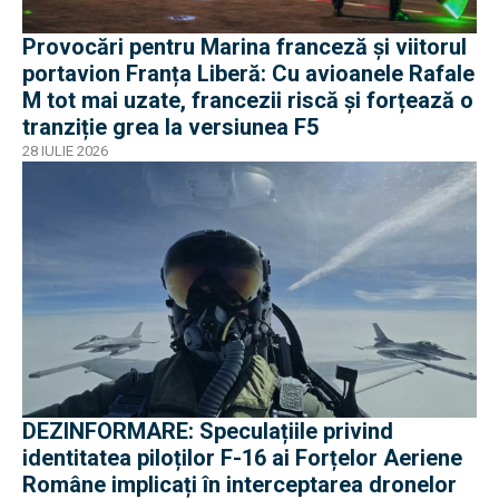
Provocări pentru Marina franceză și viitorul
portavion Franța Liberă: Cu avioanele Rafale
M tot mai uzate, francezii riscă și forțează o
tranziție grea la versiunea F5
28 IULIE 2026
DEZINFORMARE: Speculațiile privind
identitatea piloților F-16 ai Forțelor Aeriene
Române implicați în interceptarea dronelor