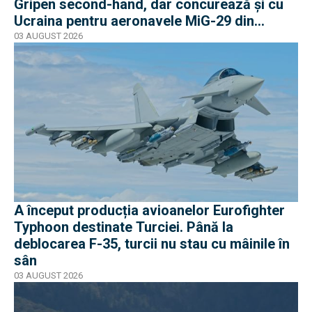
Gripen second-hand, dar concurează și cu
Ucraina pentru aeronavele MiG-29 din
Polonia
03 AUGUST 2026
A început producția avioanelor Eurofighter
Typhoon destinate Turciei. Până la
deblocarea F-35, turcii nu stau cu mâinile în
sân
03 AUGUST 2026