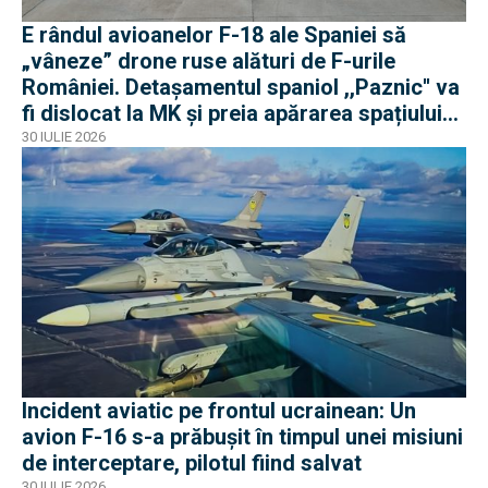
E rândul avioanelor F-18 ale Spaniei să
„vâneze” drone ruse alături de F-urile
României. Detașamentul spaniol ,,Paznic'' va
fi dislocat la MK și preia apărarea spațiului
aerian românesc
30 IULIE 2026
Incident aviatic pe frontul ucrainean: Un
avion F-16 s-a prăbușit în timpul unei misiuni
de interceptare, pilotul fiind salvat
30 IULIE 2026