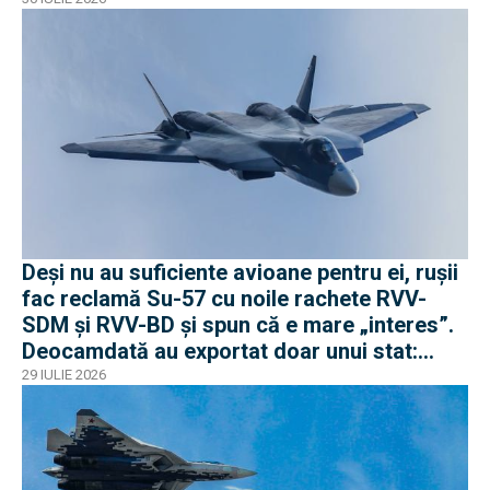
Deși nu au suficiente avioane pentru ei, rușii
fac reclamă Su-57 cu noile rachete RVV-
SDM și RVV-BD și spun că e mare „interes”.
Deocamdată au exportat doar unui stat:
Algeria
29 IULIE 2026