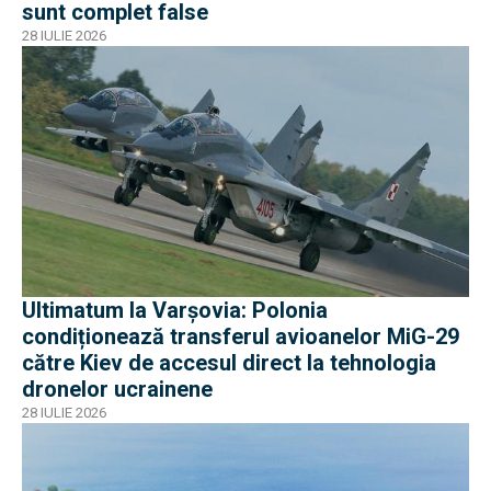
sunt complet false
28 IULIE 2026
Ultimatum la Varșovia: Polonia
condiționează transferul avioanelor MiG-29
către Kiev de accesul direct la tehnologia
dronelor ucrainene
28 IULIE 2026