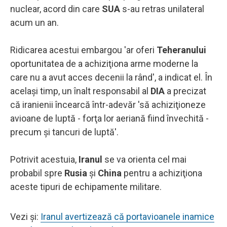
nuclear, acord din care
SUA
s-au retras unilateral
acum un an.
Ridicarea acestui embargou 'ar oferi
Teheranului
oportunitatea de a achiziţiona arme moderne la
care nu a avut acces decenii la rând', a indicat el. În
acelaşi timp, un înalt responsabil al
DIA
a precizat
că iranienii încearcă într-adevăr 'să achiziţioneze
avioane de luptă - forţa lor aeriană fiind învechită -
precum şi tancuri de luptă'.
Potrivit acestuia,
Iranul
se va orienta cel mai
probabil spre
Rusia
şi
China
pentru a achiziţiona
aceste tipuri de echipamente militare.
Vezi și:
Iranul avertizează că portavioanele inamice