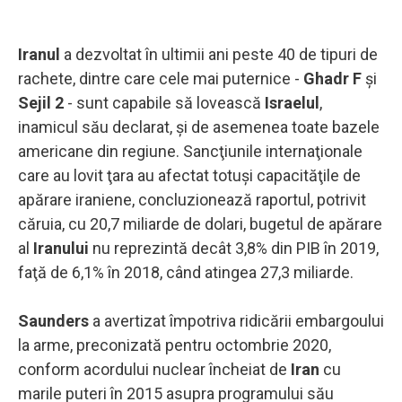
Iranul
a dezvoltat în ultimii ani peste 40 de tipuri de
rachete, dintre care cele mai puternice -
Ghadr F
şi
Sejil 2
- sunt capabile să lovească
Israelul
,
inamicul său declarat, şi de asemenea toate bazele
americane din regiune. Sancţiunile internaţionale
care au lovit ţara au afectat totuşi capacităţile de
apărare iraniene, concluzionează raportul, potrivit
căruia, cu 20,7 miliarde de dolari, bugetul de apărare
al
Iranului
nu reprezintă decât 3,8% din PIB în 2019,
faţă de 6,1% în 2018, când atingea 27,3 miliarde.
Saunders
a avertizat împotriva ridicării embargoului
la arme, preconizată pentru octombrie 2020,
conform acordului nuclear încheiat de
Iran
cu
marile puteri în 2015 asupra programului său