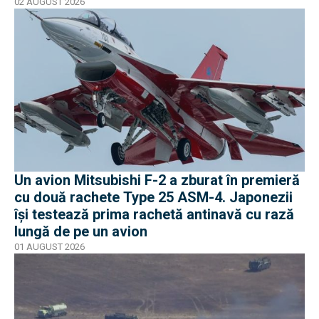
vor în program
02 AUGUST 2026
Un avion Mitsubishi F-2 a zburat în premieră
cu două rachete Type 25 ASM-4. Japonezii
își testează prima rachetă antinavă cu rază
lungă de pe un avion
01 AUGUST 2026