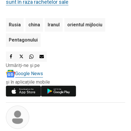
sunt în raza rachetelor sale
Rusia
china
Iranul
orientul mijlociu
Pentagonului
Urmăriți-ne și pe
Google News
și în aplicațiile mobile