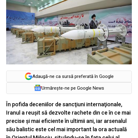
Adaugă-ne ca sursă preferată în Google
Urmărește-ne pe Google News
În pofida deceniilor de sancţiuni internaţionale,
Iranul a reuşit să dezvolte rachete din ce în ce mai
precise şi mai eficiente în ultimii ani, iar arsenalul
său balistic este cel mai important la ora actuală
în Orientul Mijlociu, situându-se în faţa celui al