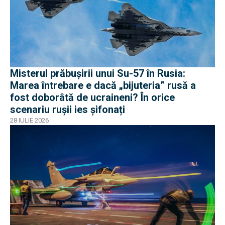
Misterul prăbușirii unui Su-57 în Rusia:
Marea întrebare e dacă „bijuteria” rusă a
fost doborâtă de ucraineni? În orice
scenariu rușii ies șifonați
28 IULIE 2026