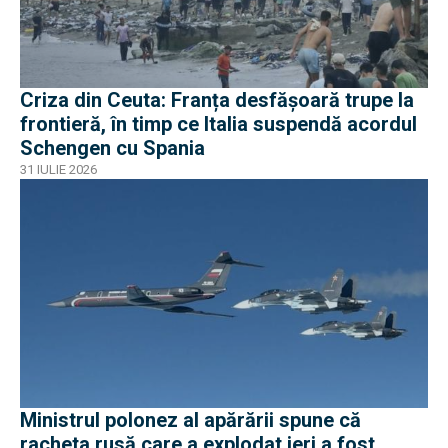
Criza din Ceuta: Franța desfășoară trupe la
frontieră, în timp ce Italia suspendă acordul
Schengen cu Spania
31 IULIE 2026
Ministrul polonez al apărării spune că
racheta rusă care a explodat ieri a fost