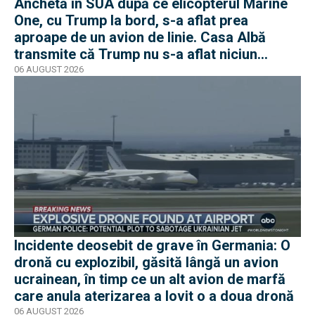
Anchetă în SUA după ce elicopterul Marine
One, cu Trump la bord, s-a aflat prea
aproape de un avion de linie. Casa Albă
transmite că Trump nu s-a aflat niciun
moment în pericol
06 AUGUST 2026
Incidente deosebit de grave în Germania: O
dronă cu explozibil, găsită lângă un avion
ucrainean, în timp ce un alt avion de marfă
care anula aterizarea a lovit o a doua dronă
06 AUGUST 2026