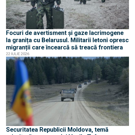
Focuri de avertisment și gaze lacrimogene
la granița cu Belarusul. Militarii letoni opresc
migranții care încearcă să treacă frontiera
22 IULIE 2026
Securitatea Republicii Moldova, temă