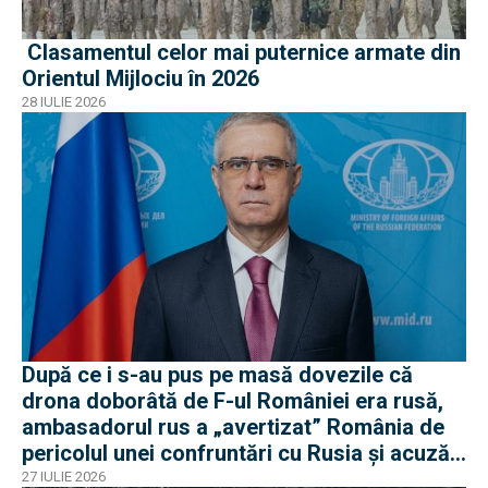
Clasamentul celor mai puternice armate din
Orientul Mijlociu în 2026
28 IULIE 2026
După ce i s-au pus pe masă dovezile că
drona doborâtă de F-ul României era rusă,
ambasadorul rus a „avertizat” România de
pericolul unei confruntări cu Rusia și acuză
o „înscenare propagandistă”
27 IULIE 2026