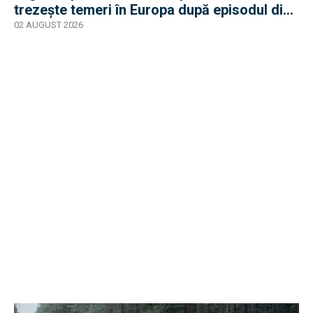
trezește temeri în Europa după episodul din
2015
02 AUGUST 2026