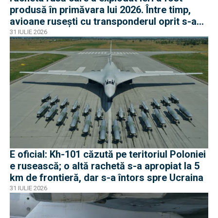
produsă în primăvara lui 2026. Între timp,
avioane rusești cu transponderul oprit s-au
apropiat de frontiera Poloniei
31 IULIE 2026
E oficial: Kh-101 căzută pe teritoriul Poloniei
e rusească; o altă rachetă s-a apropiat la 5
km de frontieră, dar s-a întors spre Ucraina
31 IULIE 2026