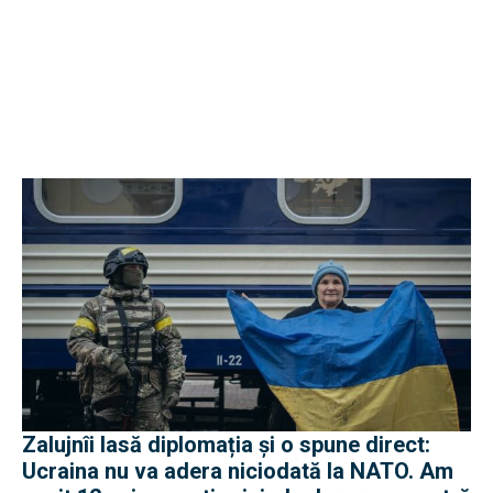
Zalujnîi lasă diplomația și o spune direct:
Ucraina nu va adera niciodată la NATO. Am