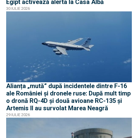
Egipt activează alerta la Casa Albă
30 IULIE 2026
Alianța „mută” după incidentele dintre F-16
ale României și dronele ruse: După mult timp
o dronă RQ-4D și două avioane RC-135 și
Artemis II au survolat Marea Neagră
29 IULIE 2026