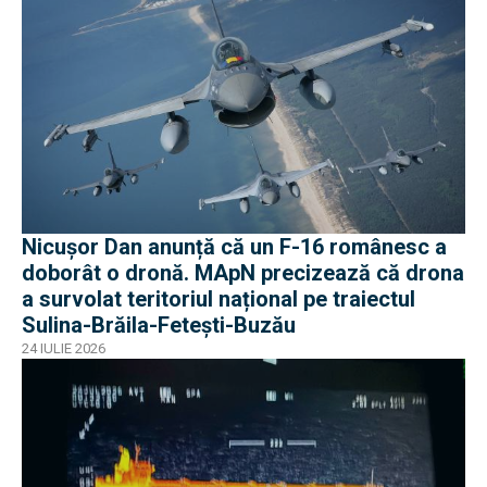
Nicușor Dan anunță că un F-16 românesc a
doborât o dronă. MApN precizează că drona
a survolat teritoriul național pe traiectul
Sulina-Brăila-Fetești-Buzău
24 IULIE 2026