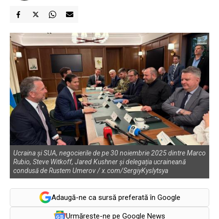
Ucraina și SUA, negocierile de pe 30 noiembrie 2025 dintre Marco
Rubio, Steve Witkoff, Jared Kushner și delegația ucraineană
condusă de Rustem Umerov / x.com/SergiyKyslytsya
Adaugă-ne ca sursă preferată în Google
Urmărește-ne pe Google News