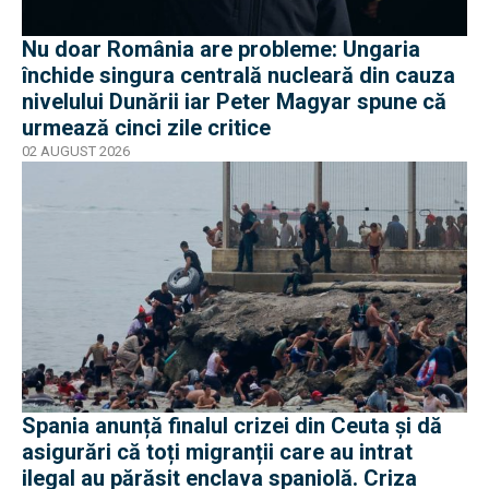
Nu doar România are probleme: Ungaria
închide singura centrală nucleară din cauza
nivelului Dunării iar Peter Magyar spune că
urmează cinci zile critice
02 AUGUST 2026
Spania anunță finalul crizei din Ceuta și dă
asigurări că toți migranții care au intrat
ilegal au părăsit enclava spaniolă. Criza