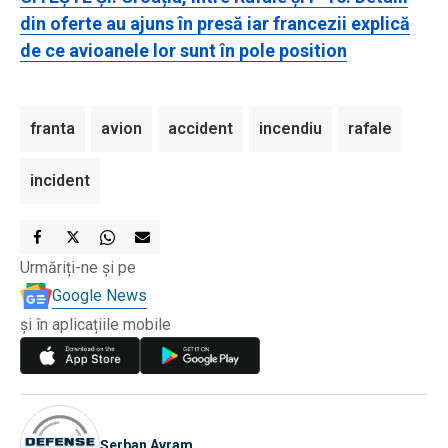
din oferte au ajuns în presă iar francezii explică
de ce avioanele lor sunt în pole position
franta
avion
accident
incendiu
rafale
incident
Urmăriți-ne și pe
Google News
și în aplicațiile mobile
Șerban Avram