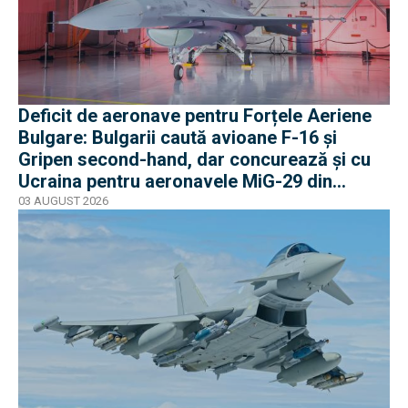
Deficit de aeronave pentru Forțele Aeriene
Bulgare: Bulgarii caută avioane F-16 și
Gripen second-hand, dar concurează și cu
Ucraina pentru aeronavele MiG-29 din
Polonia
03 AUGUST 2026