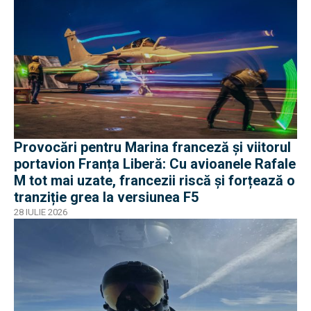
Provocări pentru Marina franceză și viitorul
portavion Franța Liberă: Cu avioanele Rafale
M tot mai uzate, francezii riscă și forțează o
tranziție grea la versiunea F5
28 IULIE 2026