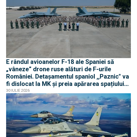
E rândul avioanelor F-18 ale Spaniei să
„vâneze” drone ruse alături de F-urile
României. Detașamentul spaniol ,,Paznic'' va
fi dislocat la MK și preia apărarea spațiului
aerian românesc
30 IULIE 2026