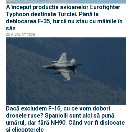
A început producția avioanelor Eurofighter
Typhoon destinate Turciei. Până la
deblocarea F-35, turcii nu stau cu mâinile în
sân
03 AUGUST 2026
Dacă excludem F-16, cu ce vom doborî
dronele ruse? Spaniolii sunt aici să pună
umărul, dar fără NH90. Când vor fi dislocate
și elicopterele