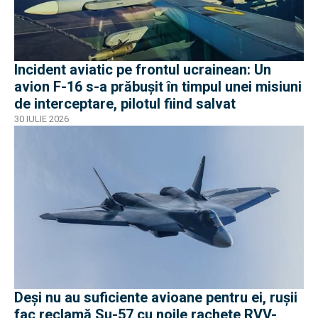
Incident aviatic pe frontul ucrainean: Un
avion F-16 s-a prăbușit în timpul unei misiuni
de interceptare, pilotul fiind salvat
30 IULIE 2026
Deși nu au suficiente avioane pentru ei, rușii
fac reclamă Su-57 cu noile rachete RVV-