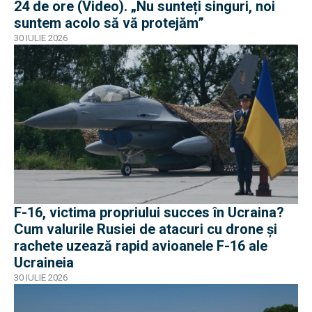
24 de ore (Video). „Nu sunteți singuri, noi
suntem acolo să vă protejăm”
30 IULIE 2026
F-16, victima propriului succes în Ucraina?
Cum valurile Rusiei de atacuri cu drone și
rachete uzează rapid avioanele F-16 ale
Ucraineia
30 IULIE 2026