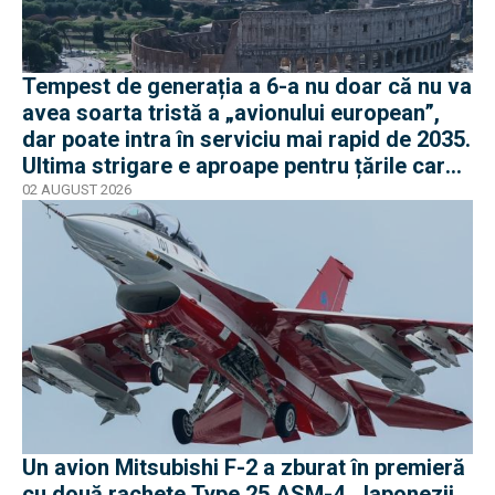
Tempest de generația a 6-a nu doar că nu va
avea soarta tristă a „avionului european”,
dar poate intra în serviciu mai rapid de 2035.
Ultima strigare e aproape pentru țările care
vor în program
02 AUGUST 2026
Un avion Mitsubishi F-2 a zburat în premieră
cu două rachete Type 25 ASM-4. Japonezii