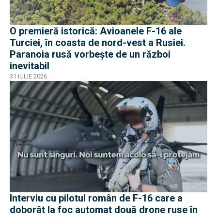
O premieră istorică: Avioanele F-16 ale
Turciei, în coasta de nord-vest a Rusiei.
Paranoia rusă vorbește de un război
inevitabil
31 IULIE 2026
Interviu cu pilotul român de F-16 care a
doborât la foc automat două drone ruse în