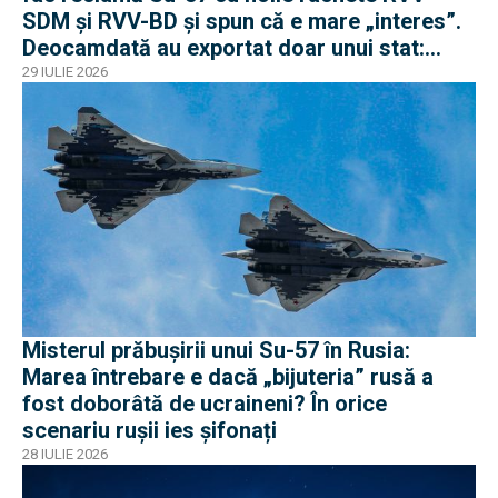
SDM și RVV-BD și spun că e mare „interes”.
Deocamdată au exportat doar unui stat:
Algeria
29 IULIE 2026
Misterul prăbușirii unui Su-57 în Rusia:
Marea întrebare e dacă „bijuteria” rusă a
fost doborâtă de ucraineni? În orice
scenariu rușii ies șifonați
28 IULIE 2026