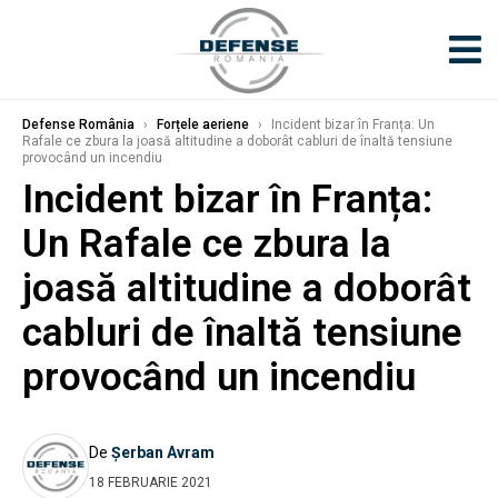
Defense România
›
Forțele aeriene
›
Incident bizar în Franța: Un
Rafale ce zbura la joasă altitudine a doborât cabluri de înaltă tensiune
provocând un incendiu
Incident bizar în Franța:
Un Rafale ce zbura la
joasă altitudine a doborât
cabluri de înaltă tensiune
provocând un incendiu
De
Șerban Avram
18 FEBRUARIE 2021