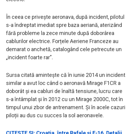
În ceea ce privește aeronava, după incident, pilotul
s-a îndreptat imediat spre baza aeriană, aterizând
fără probleme la zece minute după doborârea
cablurilor electrice. Forțele Aeriene Franceze au
demarat o anchetă, catalogând cele petrecute un
„incident foarte rar”.
Sursa citată amintește că în iunie 2014 un incident
similar a avut loc când o aeronavă Mirage F1CR a
doborât și ea cabluri de înaltă tensiune, lucru care
s-a întâmplat și în 2012 cu un Mirage 2000C, tot în
timpul unui zbor de antrenament. Și în acele cazuri
piloții au dus cu succes la sol aeronavele.
CITEȘTE ȘI: Croația, între Rafale și F-16. Detalii