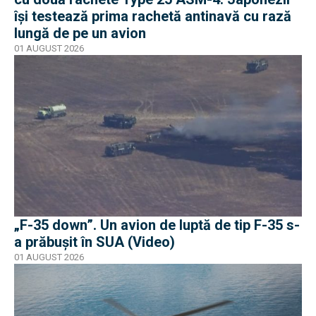
își testează prima rachetă antinavă cu rază
lungă de pe un avion
01 AUGUST 2026
„F-35 down”. Un avion de luptă de tip F-35 s-
a prăbușit în SUA (Video)
01 AUGUST 2026