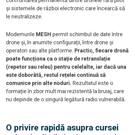
confruntarea permanentă dintre dronele fără pilot
și sistemele de război electronic care încearcă să
le neutralizeze.
Modemurile
MESH
permit schimbul de date între
drone și, în anumite configurații, între drone și
operatori sau alte platforme.
Practic, fiecare dronă
poate funcționa ca o stație de retranslație
(repetor sau releu) pentru celelalte, iar dacă una
este doborâtă, restul rețelei continuă să
comunice prin alte noduri.
Rezultatul este o
formație în zbor mult mai rezistentă la bruiaj, care
nu depinde de o singură legătură radio vulnerabilă.
O privire rapidă asupra cursei