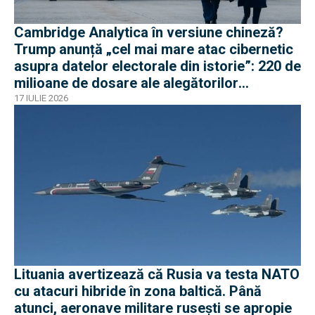
Cambridge Analytica în versiune chineză?
Trump anunță „cel mai mare atac cibernetic
asupra datelor electorale din istorie”: 220 de
milioane de dosare ale alegătorilor
americani
17 IULIE 2026
Lituania avertizează că Rusia va testa NATO
cu atacuri hibride în zona baltică. Până
atunci, aeronave militare rusești se apropie