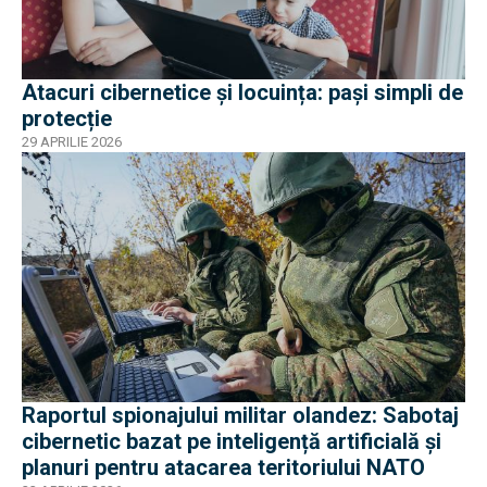
Atacuri cibernetice și locuința: pași simpli de
protecție
29 APRILIE 2026
Raportul spionajului militar olandez: Sabotaj
cibernetic bazat pe inteligență artificială și
planuri pentru atacarea teritoriului NATO