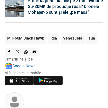
Pot SUA pune mâinile pe 21 de avioane
Su-30MK de producție rusă? Dronele
Mohajer-6 sunt și ele „pe masă”
MH-60M Black Hawk
igla
venezuela
sua
Urmăriți-ne și pe
Google News
și în aplicațiile mobile