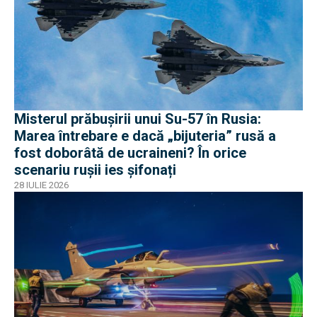
Misterul prăbușirii unui Su-57 în Rusia:
Marea întrebare e dacă „bijuteria” rusă a
fost doborâtă de ucraineni? În orice
scenariu rușii ies șifonați
28 IULIE 2026