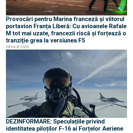
Provocări pentru Marina franceză și viitorul
portavion Franța Liberă: Cu avioanele Rafale
M tot mai uzate, francezii riscă și forțează o
tranziție grea la versiunea F5
28 IULIE 2026
DEZINFORMARE: Speculațiile privind
identitatea piloților F-16 ai Forțelor Aeriene