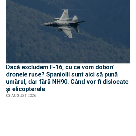
Dacă excludem F-16, cu ce vom doborî
dronele ruse? Spaniolii sunt aici să pună
umărul, dar fără NH90. Când vor fi dislocate
și elicopterele
03 AUGUST 2026