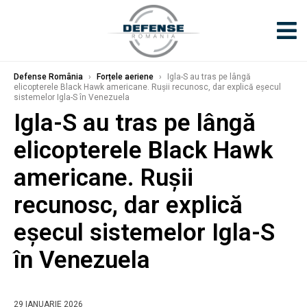
Defense România
›
Forțele aeriene
›
Igla-S au tras pe lângă
elicopterele Black Hawk americane. Rușii recunosc, dar explică eșecul
sistemelor Igla-S în Venezuela
Igla-S au tras pe lângă
elicopterele Black Hawk
americane. Rușii
recunosc, dar explică
eșecul sistemelor Igla-S
în Venezuela
29 IANUARIE 2026