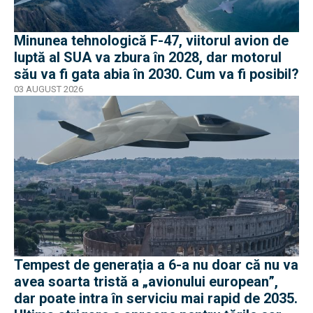
Minunea tehnologică F-47, viitorul avion de
luptă al SUA va zbura în 2028, dar motorul
său va fi gata abia în 2030. Cum va fi posibil?
03 AUGUST 2026
Tempest de generația a 6-a nu doar că nu va
avea soarta tristă a „avionului european”,
dar poate intra în serviciu mai rapid de 2035.