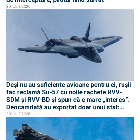
30 IULIE 2026
Deși nu au suficiente avioane pentru ei, rușii
fac reclamă Su-57 cu noile rachete RVV-
SDM și RVV-BD și spun că e mare „interes”.
Deocamdată au exportat doar unui stat:
Algeria
29 IULIE 2026