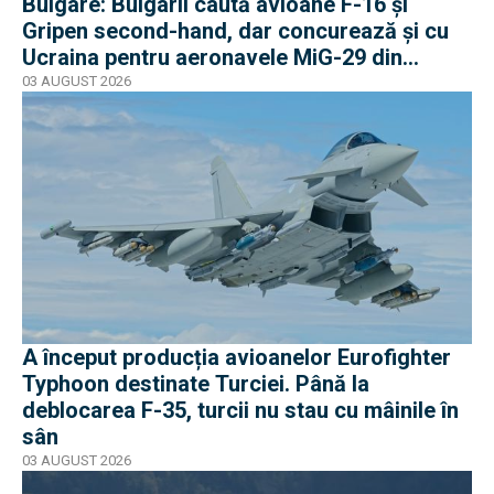
Bulgare: Bulgarii caută avioane F-16 și
Gripen second-hand, dar concurează și cu
Ucraina pentru aeronavele MiG-29 din
Polonia
03 AUGUST 2026
A început producția avioanelor Eurofighter
Typhoon destinate Turciei. Până la
deblocarea F-35, turcii nu stau cu mâinile în
sân
03 AUGUST 2026