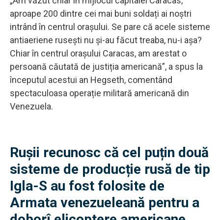
„Am văzut chiar în mijlocul capitalei Caracas,
aproape 200 dintre cei mai buni soldați ai noștri
intrând în centrul orașului. Se pare că acele sisteme
antiaeriene rusești nu și-au făcut treaba, nu-i așa?
Chiar în centrul orașului Caracas, am arestat o
persoană căutată de justiția americană”, a spus la
începutul acestui an Hegseth, comentând
spectaculoasa operație militară americană din
Venezuela.
Rușii recunosc că cel puțin două
sisteme de producție rusă de tip
Igla-S au fost folosite de
Armata venezueleană pentru a
doborî elicoptere americane