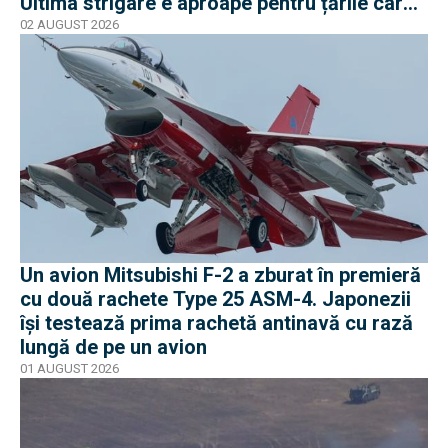
Ultima strigare e aproape pentru țările care
vor în program
02 AUGUST 2026
Un avion Mitsubishi F-2 a zburat în premieră
cu două rachete Type 25 ASM-4. Japonezii
își testează prima rachetă antinavă cu rază
lungă de pe un avion
01 AUGUST 2026