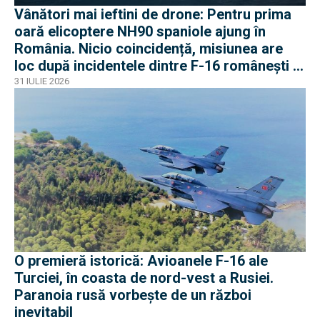
Vânători mai ieftini de drone: Pentru prima
oară elicoptere NH90 spaniole ajung în
România. Nicio coincidență, misiunea are
loc după incidentele dintre F-16 românești și
dronele ruse
31 IULIE 2026
O premieră istorică: Avioanele F-16 ale
Turciei, în coasta de nord-vest a Rusiei.
Paranoia rusă vorbește de un război
inevitabil