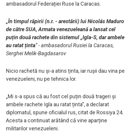
ambasadorul Federației Ruse la Caracas.
„În timpul răpirii (n.r. - arestării) lui Nicolás Maduro
de către SUA, Armata venezueleană a lansat cel
puțin două rachete din sistemul „Igla-S, dar ambele
au ratat ținta
” - ambasadorul Rusiei la Caracas,
Serghei Melik-Bagdasarov
Nicio rachetă nu și-a atins ținta, iar rușii dau vina pe
venezueleni, nu pe tehnica lor.
„Mi s-a spus că au fost cel puțin două trageri și
ambele rachete Igla au ratat ținta”, a declarat
diplomatul, spune oficialul rus, citat de Rossiya 24.
Acesta a continuat arătând că vine aparține
militarilor venezueleni.