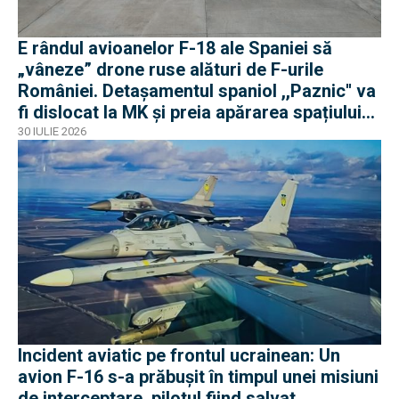
E rândul avioanelor F-18 ale Spaniei să
„vâneze” drone ruse alături de F-urile
României. Detașamentul spaniol ,,Paznic'' va
fi dislocat la MK și preia apărarea spațiului
aerian românesc
30 IULIE 2026
Incident aviatic pe frontul ucrainean: Un
avion F-16 s-a prăbușit în timpul unei misiuni
de interceptare, pilotul fiind salvat