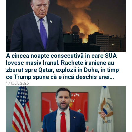
A cincea noapte consecutivă în care SUA
lovesc masiv Iranul. Rachete iraniene au
zburat spre Qatar, explozii în Doha, în timp
ce Trump spune că e încă deschis unei
soluții diplomatice
17 IULIE 2026