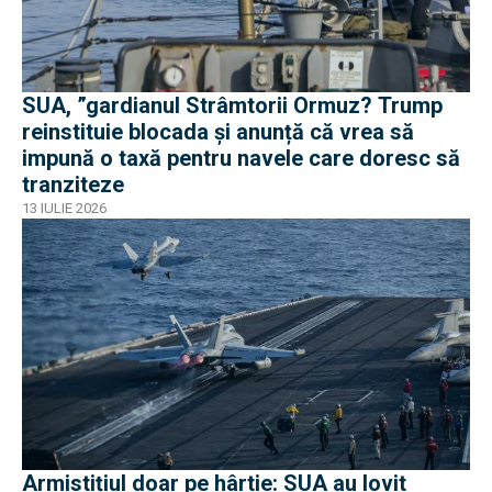
SUA, ”gardianul Strâmtorii Ormuz? Trump
reinstituie blocada și anunță că vrea să
impună o taxă pentru navele care doresc să
tranziteze
13 IULIE 2026
Armistițiul doar pe hârtie: SUA au lovit