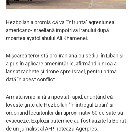
Hezbollah a promis că va "înfrunta" agresiunea
americano-israeliană împotriva Iranului după
moartea ayatollahului Ali Khamenei.
Mişcarea teroristă pro-iraniană cu sediul în Liban şi-
a pus în aplicare ameninţările, afirmând luni că a
lansat rachete şi drone spre Israel, pentru prima
dată în acest conflict.
Armata israeliană a ripostat rapid, anunţând că
loveşte ţinte ale Hezbollah "în întregul Liban" şi
ordonând locuitorilor din aproximativ 50 de sate să
evacueze. Explozii puternice au fost auzite la Beirut
de un jurnalist al AFP, notează Agerpres.