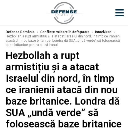
Defense România
›
Conflicte militare în defășurare
›
Israel/Iran
›
Hezbollah a rupt armistițiu și a atacat Israelul din nord, în timp ce iranienii
atacă din nou baze britanice. Londra dă SUA „undă verde” să folosească
baze britanice pentru a lovi Iranul
Hezbollah a rupt
armistițiu și a atacat
Israelul din nord, în timp
ce iranienii atacă din nou
baze britanice. Londra dă
SUA „undă verde” să
folosească baze britanice