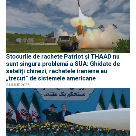
Stocurile de rachete Patriot și THAAD nu
sunt singura problemă a SUA: Ghidate de
sateliți chinezi, rachetele iraniene au
„trecut” de sistemele americane
21 IULIE 2026