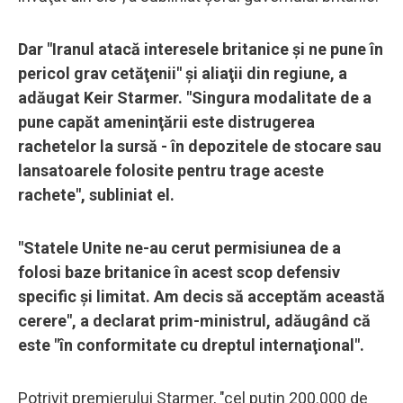
Dar "Iranul atacă interesele britanice şi ne pune în
pericol grav cetăţenii" şi aliaţii din regiune, a
adăugat Keir Starmer. "Singura modalitate de a
pune capăt ameninţării este distrugerea
rachetelor la sursă - în depozitele de stocare sau
lansatoarele folosite pentru trage aceste
rachete", subliniat el.
"Statele Unite ne-au cerut permisiunea de a
folosi baze britanice în acest scop defensiv
specific şi limitat. Am decis să acceptăm această
cerere", a declarat prim-ministrul, adăugând că
este "în conformitate cu dreptul internaţional".
Potrivit premierului Starmer, "cel puţin 200.000 de