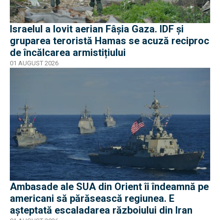
Israelul a lovit aerian Fâșia Gaza. IDF și
gruparea teroristă Hamas se acuză reciproc
de încălcarea armistițiului
01 AUGUST 2026
Ambasade ale SUA din Orient îi îndeamnă pe
americani să părăsească regiunea. E
așteptată escaladarea războiului din Iran