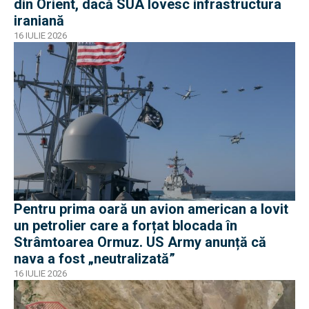
din Orient, dacă SUA lovesc infrastructura
iraniană
16 IULIE 2026
Pentru prima oară un avion american a lovit
un petrolier care a forțat blocada în
Strâmtoarea Ormuz. US Army anunță că
nava a fost „neutralizată”
16 IULIE 2026