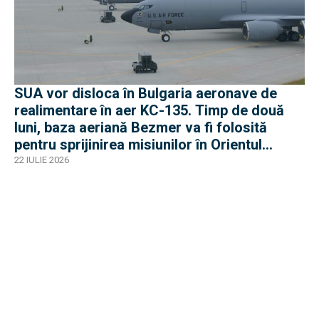
SUA vor disloca în Bulgaria aeronave de
realimentare în aer KC-135. Timp de două
luni, baza aeriană Bezmer va fi folosită
pentru sprijinirea misiunilor în Orientul
Mijlociu
22 IULIE 2026