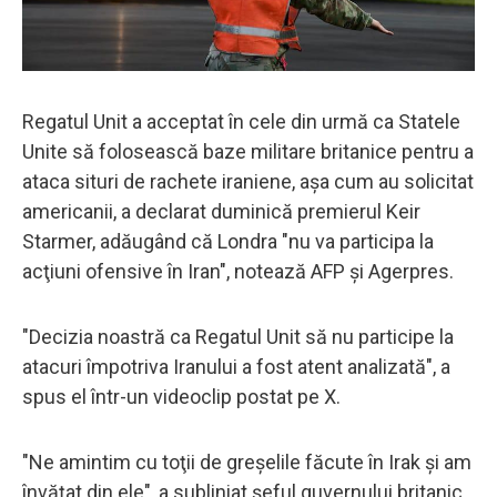
Regatul Unit a acceptat în cele din urmă ca Statele
Unite să folosească baze militare britanice pentru a
ataca situri de rachete iraniene, aşa cum au solicitat
americanii, a declarat duminică premierul Keir
Starmer, adăugând că Londra "nu va participa la
acţiuni ofensive în Iran", notează AFP și Agerpres.
"Decizia noastră ca Regatul Unit să nu participe la
atacuri împotriva Iranului a fost atent analizată", a
spus el într-un videoclip postat pe X.
"Ne amintim cu toţii de greşelile făcute în Irak şi am
învăţat din ele", a subliniat şeful guvernului britanic.